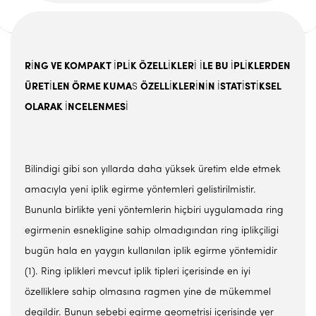
R
İ
NG VE KOMPAKT
İ
PL
İ
K ÖZELL
İ
KLER
İ İ
LE BU
İ
PL
İ
KLERDEN
ÜRET
İ
LEN ÖRME KUMA
S
ÖZELL
İ
KLER
İ
N
İ
N
İ
STAT
İ
ST
İ
KSEL
OLARAK
İ
NCELENMES
İ
Bilindigi gibi son yıllarda daha yüksek üretim elde etmek
amacıyla yeni iplik egirme yöntemleri gelistirilmistir.
Bununla birlikte yeni yöntemlerin hiçbiri uygulamada ring
egirmenin esnekligine sahip olmadıgından ring iplikçiligi
bugün hala en yaygın kullanılan iplik egirme yöntemidir
(1). Ring iplikleri mevcut iplik tipleri içerisinde en iyi
özelliklere sahip olmasına ragmen yine de mükemmel
degildir. Bunun sebebi egirme geometrisi içerisinde yer