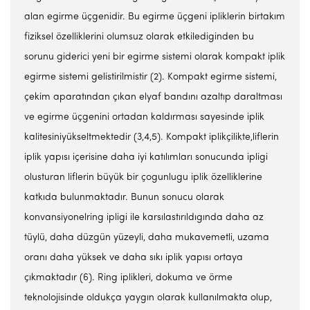
alan egirme üçgenidir. Bu egirme üçgeni ipliklerin birtakım
fiziksel özelliklerini olumsuz olarak etkilediginden bu
sorunu giderici yeni bir egirme sistemi olarak kompakt iplik
egirme sistemi gelistirilmistir (2). Kompakt egirme sistemi,
çekim aparatından çıkan elyaf bandını azaltıp daraltması
ve egirme üçgenini ortadan kaldırması sayesinde iplik
kalitesiniyükseltmektedir (3,4,5). Kompakt iplikçilikte,liflerin
iplik yapısı içerisine daha iyi katılımları sonucunda ipligi
olusturan liflerin büyük bir çogunlugu iplik özelliklerine
katkıda bulunmaktadır. Bunun sonucu olarak
konvansiyonelring ipligi ile karsılastırıldıgında daha az
tüylü, daha düzgün yüzeyli, daha mukavemetli, uzama
oranı daha yüksek ve daha sıkı iplik yapısı ortaya
çıkmaktadır (6). Ring iplikleri, dokuma ve örme
teknolojisinde oldukça yaygın olarak kullanılmakta olup,