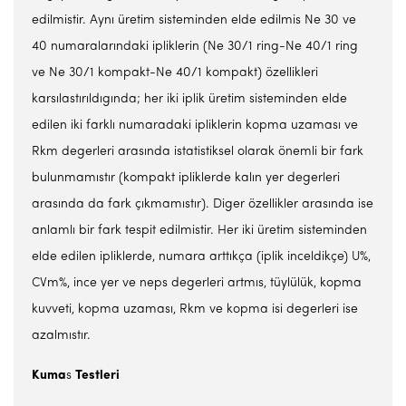
edilmistir. Aynı üretim sisteminden elde edilmis Ne 30 ve
40 numaralarındaki ipliklerin (Ne 30/1 ring-Ne 40/1 ring
ve Ne 30/1 kompakt-Ne 40/1 kompakt) özellikleri
karsılastırıldıgında; her iki iplik üretim sisteminden elde
edilen iki farklı numaradaki ipliklerin kopma uzaması ve
Rkm degerleri arasında istatistiksel olarak önemli bir fark
bulunmamıstır (kompakt ipliklerde kalın yer degerleri
arasında da fark çıkmamıstır). Diger özellikler arasında ise
anlamlı bir fark tespit edilmistir. Her iki üretim sisteminden
elde edilen ipliklerde, numara arttıkça (iplik inceldikçe) U%,
CVm%, ince yer ve neps degerleri artmıs, tüylülük, kopma
kuvveti, kopma uzaması, Rkm ve kopma isi degerleri ise
azalmıstır.
Kuma
s
Testleri