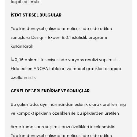
tespit edilmistir.
İSTAT
İ
ST
İ
KSEL BULGULAR
Yapılan deneysel çalısmalar neticesinde elde edilen
sonuçlara Design- Expert 6.0.1 istatistik programı
kullanılarak
İ=0,05 anlamlılık seviyesinde varyans analizi yapılmıstır.
Elde edilen ANOVA tabloları ve model grafikleri asagıda
özetlenmistir.
GENEL DE
G
ERLEND
İ
RME VE
SONUÇLAR
Bu çalısmada, aynı harmandan eslenik olarak üretilen ring
ve kompakt ipliklerin özellikleri ile bu ipliklerden üretilen
örme kumasların seçilmis bazı özellikleri incelenmistir.
Yapılan deneysel çalısmalar neticesinde elde edilen