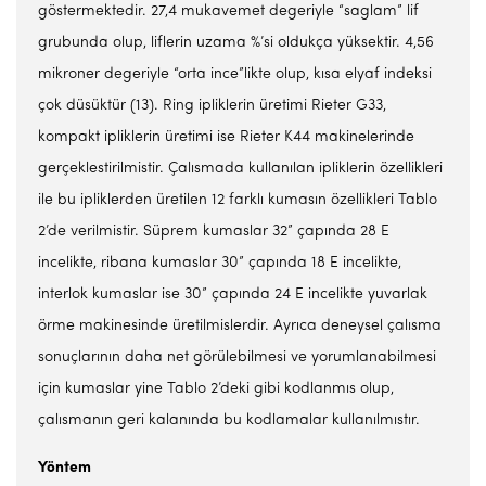
göstermektedir. 27,4 mukavemet degeriyle “saglam” lif
grubunda olup, liflerin uzama %’si oldukça yüksektir. 4,56
mikroner degeriyle “orta ince”likte olup, kısa elyaf indeksi
çok düsüktür (13). Ring ipliklerin üretimi Rieter G33,
kompakt ipliklerin üretimi ise Rieter K44 makinelerinde
gerçeklestirilmistir. Çalısmada kullanılan ipliklerin özellikleri
ile bu ipliklerden üretilen 12 farklı kumasın özellikleri Tablo
2’de verilmistir. Süprem kumaslar 32” çapında 28 E
incelikte, ribana kumaslar 30” çapında 18 E incelikte,
interlok kumaslar ise 30” çapında 24 E incelikte yuvarlak
örme makinesinde üretilmislerdir. Ayrıca deneysel çalısma
sonuçlarının daha net görülebilmesi ve yorumlanabilmesi
için kumaslar yine Tablo 2’deki gibi kodlanmıs olup,
çalısmanın geri kalanında bu kodlamalar kullanılmıstır.
Yöntem