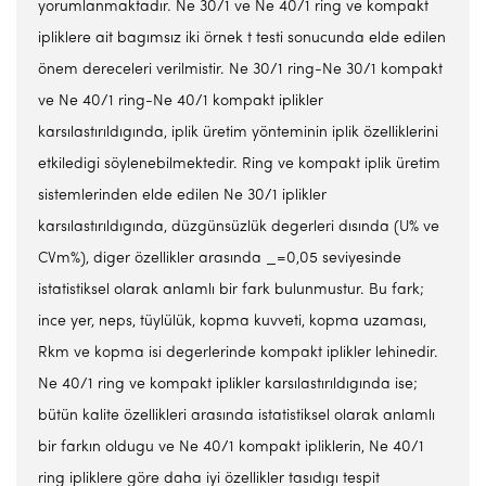
yorumlanmaktadır. Ne 30/1 ve Ne 40/1 ring ve kompakt
ipliklere ait bagımsız iki örnek t testi sonucunda elde edilen
önem dereceleri verilmistir. Ne 30/1 ring-Ne 30/1 kompakt
ve Ne 40/1 ring-Ne 40/1 kompakt iplikler
karsılastırıldıgında, iplik üretim yönteminin iplik özelliklerini
etkiledigi söylenebilmektedir. Ring ve kompakt iplik üretim
sistemlerinden elde edilen Ne 30/1 iplikler
karsılastırıldıgında, düzgünsüzlük degerleri dısında (U% ve
CVm%), diger özellikler arasında _=0,05 seviyesinde
istatistiksel olarak anlamlı bir fark bulunmustur. Bu fark;
ince yer, neps, tüylülük, kopma kuvveti, kopma uzaması,
Rkm ve kopma isi degerlerinde kompakt iplikler lehinedir.
Ne 40/1 ring ve kompakt iplikler karsılastırıldıgında ise;
bütün kalite özellikleri arasında istatistiksel olarak anlamlı
bir farkın oldugu ve Ne 40/1 kompakt ipliklerin, Ne 40/1
ring ipliklere göre daha iyi özellikler tasıdıgı tespit