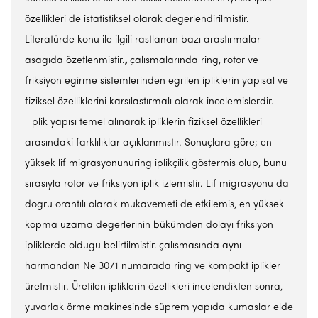
özellikleri de istatistiksel olarak degerlendirilmistir.
Literatürde konu ile ilgili rastlanan bazı arastırmalar
asagıda özetlenmistir.
,
çalısmalarında ring, rotor ve
friksiyon egirme sistemlerinden egrilen ipliklerin yapısal ve
fiziksel özelliklerini karsılastırmalı olarak incelemislerdir.
_plik yapısı temel alınarak ipliklerin fiziksel özellikleri
arasındaki farklılıklar açıklanmıstır. Sonuçlara göre; en
yüksek lif migrasyonunuring iplikçilik göstermis olup, bunu
sırasıyla rotor ve friksiyon iplik izlemistir. Lif migrasyonu da
dogru orantılı olarak mukavemeti de etkilemis, en yüksek
kopma uzama degerlerinin bükümden dolayı friksiyon
ipliklerde oldugu belirtilmistir.
çalısmasında aynı
harmandan Ne 30/1 numarada ring ve kompakt iplikler
üretmistir. Üretilen ipliklerin özellikleri incelendikten sonra,
yuvarlak örme makinesinde süprem yapıda kumaslar elde