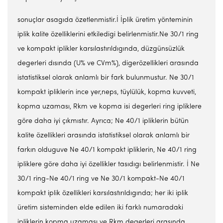
sonuçlar asagıda özetlenmistir.İ İplik üretim yönteminin
iplik kalite özelliklerini etkiledigi belirlenmistir.Ne 30/1 ring
ve kompakt iplikler karsılastırıldıgında, düzgünsüzlük
degerleri dısında (U% ve CVm%), digerözellikleri arasında
istatistiksel olarak anlamlı bir fark bulunmustur. Ne 30/1
kompakt ipliklerin ince yer,neps, tüylülük, kopma kuvveti,
kopma uzaması, Rkm ve kopma isi degerleri ring ipliklere
göre daha iyi çıkmıstır. Ayrıca; Ne 40/1 ipliklerin bütün
kalite özellikleri arasında istatistiksel olarak anlamlı bir
farkın olduguve Ne 40/1 kompakt ipliklerin, Ne 40/1 ring
ipliklere göre daha iyi özellikler tasıdıgı belirlenmistir. İ Ne
30/1 ring-Ne 40/1 ring ve Ne 30/1 kompakt-Ne 40/1
kompakt iplik özellikleri karsılastırıldıgında; her iki iplik
üretim sisteminden elde edilen iki farklı numaradaki
ipliklerin kopma uzaması ve Rkm degerleri arasında