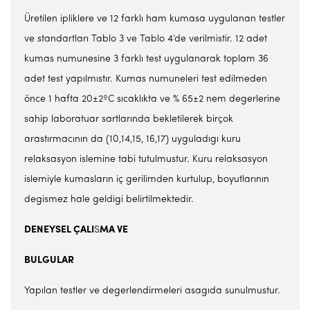
Üretilen ipliklere ve 12 farklı ham kumasa uygulanan testler
ve standartları Tablo 3 ve Tablo 4’de verilmistir. 12 adet
kumas numunesine 3 farklı test uygulanarak toplam 36
adet test yapılmıstır. Kumas numuneleri test edilmeden
önce 1 hafta 20±2ºC sıcaklıkta ve % 65±2 nem degerlerine
sahip laboratuar sartlarında bekletilerek birçok
arastırmacının da (10,14,15, 16,17) uyguladıgı kuru
relaksasyon islemine tabi tutulmustur. Kuru relaksasyon
islemiyle kumasların iç gerilimden kurtulup, boyutlarının
degismez hale geldigi belirtilmektedir.
DENEYSEL ÇALI
S
MA VE
BULGULAR
Yapılan testler ve degerlendirmeleri asagıda sunulmustur.