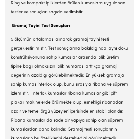
Ring ve kompakt ipliklerden örülen kumaslara uygulanan
testler ve sonuçları sagıda verilmistir.
Gramaj Tayini Test Sonuçları
5 ölçümün ortalaması alınarak gramaj tayini testi
gerçeklestirilmistir. Test sonuçlarına bakıldıgında, aynı doku
konstrüksiyonuna sahip kumaslar arasında iplik üretim
tipine baglı olmaksızın iplik numarası arttıkça gramaj
degerinin azaldıgı görülebilmektedir. En yüksek gramaja
sahip kumas interlok olup, bunu sırasıyla ribana ve süprem
izlemistir. _nterlok kumaslar ribana kumaslar gibi çift
plakalı makinelerde örülmekte olup, esnekligi ribanadan
azdır ve temel örgü yüzeyleri içerisinde en stabil olanıdır.
Ribana kumaslar da sade bir yapıya sahip olan süprem
kumaslardan daha kalındır. Gramaj testi sonuçlarının
kumasların bu özelliklerini destekledigi görülmektedir.