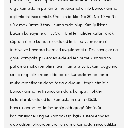
pamuk ring ve kompakt ipliklerden elde edilmis süprem
örgü kumasların patlama mukavemetleri ile boncuklanma
egilimlerini incelemistir. Üretilen iplikler Ne 30, Ne 40 ve Ne
50 olmak üzere 3 farklı numarada olup, tüm ipliklerin
büküm katsayısı
e
a =3,75’dir. Üretilen iplikler kullanılarak
süprem örme kumaslar elde edilmis, bu kumaslara ön
terbiye ve boyama islemleri uygulanmıstır. Test sonuçlarına
göre; kompakt ipliklerden elde edilen örme kumasların
patlama mukavemetinin aynı numara ve büküm degerine
sahip ring ipliklerden elde edilen kumasların patlama
mukavemetinden daha fazla oldugunu tespit etmistir.
Boncuklanma testi sonuçlarından; kompakt iplikler
kullanılarak elde edilen kumasların daha düsük
boncuklanma egilimine sahip oldugu görülmüstür
konvansiyonel ring ve kompakt iplikçilik sistemlerinden
elde edilen ipliklerden üretilen örme kumasları inceledikleri