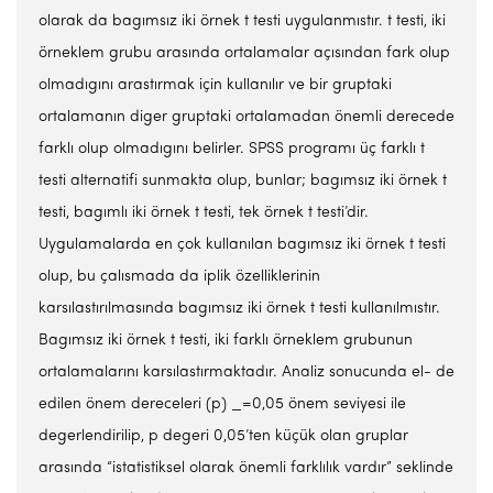
olarak da bagımsız iki örnek t testi uygulanmıstır. t testi, iki
örneklem grubu arasında ortalamalar açısından fark olup
olmadıgını arastırmak için kullanılır ve bir gruptaki
ortalamanın diger gruptaki ortalamadan önemli derecede
farklı olup olmadıgını belirler. SPSS programı üç farklı t
testi alternatifi sunmakta olup, bunlar; bagımsız iki örnek t
testi, bagımlı iki örnek t testi, tek örnek t testi’dir.
Uygulamalarda en çok kullanılan bagımsız iki örnek t testi
olup, bu çalısmada da iplik özelliklerinin
karsılastırılmasında bagımsız iki örnek t testi kullanılmıstır.
Bagımsız iki örnek t testi, iki farklı örneklem grubunun
ortalamalarını karsılastırmaktadır. Analiz sonucunda el- de
edilen önem dereceleri (p) _=0,05 önem seviyesi ile
degerlendirilip, p degeri 0,05’ten küçük olan gruplar
arasında “istatistiksel olarak önemli farklılık vardır” seklinde