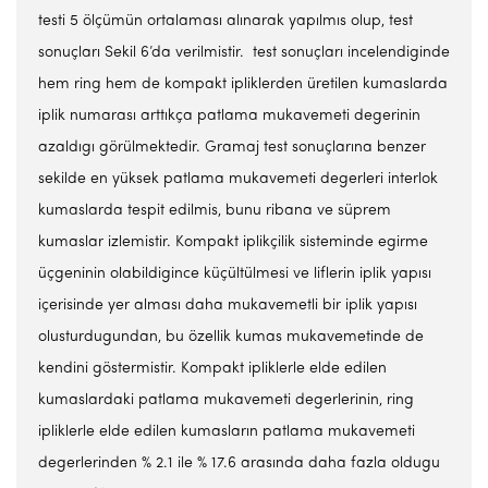
testi 5 ölçümün ortalaması alınarak yapılmıs olup, test
sonuçları Sekil 6’da verilmistir. test sonuçları incelendiginde
hem ring hem de kompakt ipliklerden üretilen kumaslarda
iplik numarası arttıkça patlama mukavemeti degerinin
azaldıgı görülmektedir. Gramaj test sonuçlarına benzer
sekilde en yüksek patlama mukavemeti degerleri interlok
kumaslarda tespit edilmis, bunu ribana ve süprem
kumaslar izlemistir. Kompakt iplikçilik sisteminde egirme
üçgeninin olabildigince küçültülmesi ve liflerin iplik yapısı
içerisinde yer alması daha mukavemetli bir iplik yapısı
olusturdugundan, bu özellik kumas mukavemetinde de
kendini göstermistir. Kompakt ipliklerle elde edilen
kumaslardaki patlama mukavemeti degerlerinin, ring
ipliklerle elde edilen kumasların patlama mukavemeti
degerlerinden % 2.1 ile % 17.6 arasında daha fazla oldugu