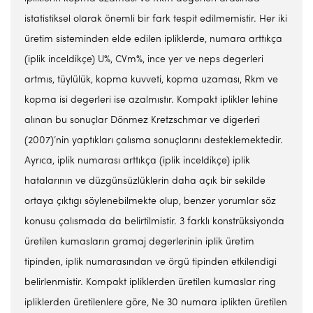
istatistiksel olarak önemli bir fark tespit edilmemistir. Her iki
üretim sisteminden elde edilen ipliklerde, numara arttıkça
(iplik inceldikçe) U%, CVm%, ince yer ve neps degerleri
artmıs, tüylülük, kopma kuvveti, kopma uzaması, Rkm ve
kopma isi degerleri ise azalmıstır. Kompakt iplikler lehine
alınan bu sonuçlar Dönmez Kretzschmar ve digerleri
(2007)’nin yaptıkları çalısma sonuçlarını desteklemektedir.
Ayrıca, iplik numarası arttıkça (iplik inceldikçe) iplik
hatalarının ve düzgünsüzlüklerin daha açık bir sekilde
ortaya çıktıgı söylenebilmekte olup, benzer yorumlar söz
konusu çalısmada da belirtilmistir. 3 farklı konstrüksiyonda
üretilen kumasların gramaj degerlerinin iplik üretim
tipinden, iplik numarasından ve örgü tipinden etkilendigi
belirlenmistir. Kompakt ipliklerden üretilen kumaslar ring
ipliklerden üretilenlere göre, Ne 30 numara iplikten üretilen