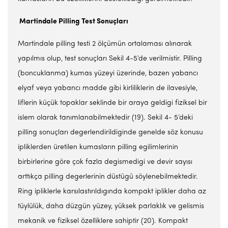
Martindale Pilling Test
Sonuçları
Martindale pilling testi 2 ölçümün ortalaması alınarak
yapılmıs olup, test sonuçları Sekil 4-5’de verilmistir. Pilling
(boncuklanma) kumas yüzeyi üzerinde, bazen yabancı
elyaf veya yabancı madde gibi kirliliklerin de ilavesiyle,
liflerin küçük topaklar seklinde bir araya geldigi fiziksel bir
islem olarak tanımlanabilmektedir (19). Sekil 4- 5’deki
pilling sonuçları degerlendirildiginde genelde söz konusu
ipliklerden üretilen kumasların pilling egilimlerinin
birbirlerine göre çok fazla degismedigi ve devir sayısı
arttıkça pilling degerlerinin düstügü söylenebilmektedir.
Ring ipliklerle karsılastırıldıgında kompakt iplikler daha az
tüylülük, daha düzgün yüzey, yüksek parlaklık ve gelismis
mekanik ve fiziksel özelliklere sahiptir (20). Kompakt