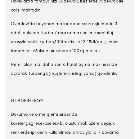
Havlularda tambur hızı 60dev/dk, bezlerde 75dev/dk ile
çalışılmaktadır.
Overflow’da boyanan mallar daha sonra işletmede 3
adet bulunan ‘Kurban’ marka makinelerle santrifüj
esasıyla sıkılır. Kurban,1000d/dk ile 12-15dk’da işlemini
tamamlar. Makine bir seferde 100kg mal alır.
Nemli olan mal daha sonra halat açma makinesinde
açılarak Turbang’a(müşterinin isteği varsa) gönderilir.
HT BOBİN BOYA
Dokuma ve örme işlemi sırasında
kareler,çizgiler,ekoseler,v.b. oluşturmak üzere değişik
renklerde ipliklerin kullanılması amacıyla iplik boyama