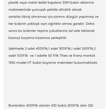
plastik veya metal delikli kopslara SSM bobin aktarma
makinelerinde yumuşak şekilde silindirik olarak
sarılırlar.Abraj olmaması için,sarımın düzgün yapılması ve
her bobinin yaklaşık aynı ağırlıkta olması gerekir. Daha
sonra bu bobinler taşıma çubuklarına üst üste takılarak
basınçlı boyama kazanına yerleştirilir.
İşletmede 2 adet 400lt’lik,1 adet 300lt’lik,1 adet 250lt’lik,2
adet 100lt’lik ve 1 adette 50 lt’lik Thies ve Kranz markalı
1992 model HT bobin boyama makineleri bulunmaktadır.
Bunlardan 400lt’lik olanlar 430 bobin,300lt’lik olan 325