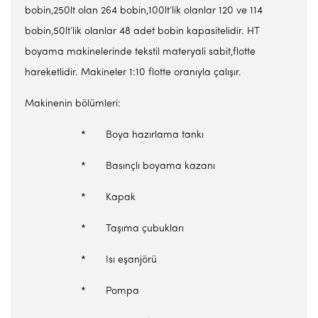
bobin,250lt olan 264 bobin,100lt’lik olanlar 120 ve 114
bobin,50lt’lik olanlar 48 adet bobin kapasitelidir. HT
boyama makinelerinde tekstil materyali sabit,flotte
hareketlidir. Makineler 1:10 flotte oranıyla çalışır.
Makinenin bölümleri:
* Boya hazırlama tankı
* Basınçlı boyama kazanı
* Kapak
* Taşıma çubukları
* Isı eşanjörü
* Pompa