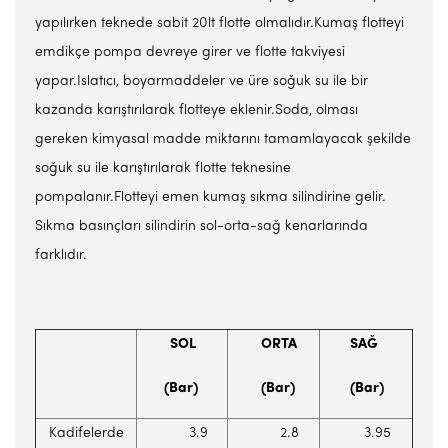
yapılırken teknede sabit 20lt flotte olmalıdır.Kumaş flotteyi
emdikçe pompa devreye girer ve flotte takviyesi
yapar.Islatıcı, boyarmaddeler ve üre soğuk su ile bir
kazanda karıştırılarak flotteye eklenir.Soda, olması
gereken kimyasal madde miktarını tamamlayacak şekilde
soğuk su ile karıştırılarak flotte teknesine
pompalanır.Flotteyi emen kumaş sıkma silindirine gelir.
Sıkma basınçları silindirin sol-orta-sağ kenarlarında
farklıdır.
SOL
ORTA
SAĞ
(Bar)
(Bar)
(Bar)
Kadifelerde
3.9
2.8
3.95