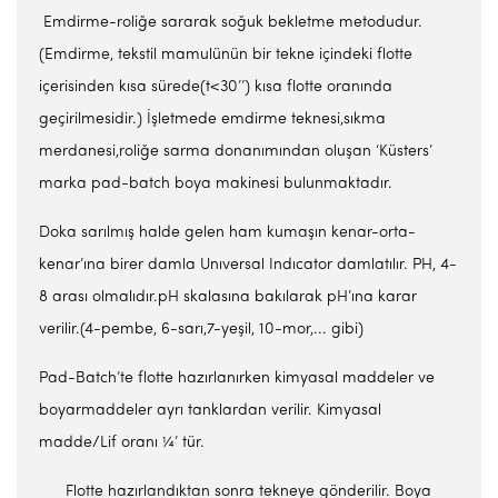
Emdirme-roliğe sararak soğuk bekletme metodudur.
(Emdirme, tekstil mamulünün bir tekne içindeki flotte
içerisinden kısa sürede(t<30’’) kısa flotte oranında
geçirilmesidir.) İşletmede emdirme teknesi,sıkma
merdanesi,roliğe sarma donanımından oluşan ‘Küsters’
marka pad-batch boya makinesi bulunmaktadır.
Doka sarılmış halde gelen ham kumaşın kenar-orta-
kenar’ına birer damla Unıversal Indıcator damlatılır. PH, 4-
8 arası olmalıdır.pH skalasına bakılarak pH’ına karar
verilir.(4-pembe, 6-sarı,7-yeşil, 10-mor,... gibi)
Pad-Batch’te flotte hazırlanırken kimyasal maddeler ve
boyarmaddeler ayrı tanklardan verilir. Kimyasal
madde/Lif oranı ¼’ tür.
Flotte hazırlandıktan sonra tekneye gönderilir. Boya