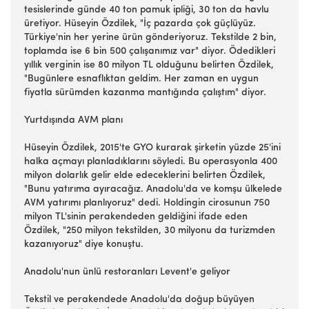
tesislerinde günde 40 ton pamuk ipliği, 30 ton da havlu
üretiyor. Hüseyin Özdilek, "İç pazarda çok güçlüyüz.
Türkiye'nin her yerine ürün gönderiyoruz. Tekstilde 2 bin,
toplamda ise 6 bin 500 çalışanımız var" diyor. Ödedikleri
yıllık verginin ise 80 milyon TL olduğunu belirten Özdilek,
"Bugünlere esnaflıktan geldim. Her zaman en uygun
fiyatla sürümden kazanma mantığında çalıştım" diyor.
Yurtdışında AVM planı
Hüseyin Özdilek, 2015'te GYO kurarak şirketin yüzde 25'ini
halka açmayı planladıklarını söyledi. Bu operasyonla 400
milyon dolarlık gelir elde edeceklerini belirten Özdilek,
"Bunu yatırıma ayıracağız. Anadolu'da ve komşu ülkelede
AVM yatırımı planlıyoruz" dedi. Holdingin cirosunun 750
milyon TL'sinin perakendeden geldiğini ifade eden
Özdilek, "250 milyon tekstilden, 30 milyonu da turizmden
kazanıyoruz" diye konuştu.
Anadolu'nun ünlü restoranları Levent'e geliyor
Tekstil ve perakendede Anadolu'da doğup büyüyen