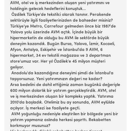
AVM, otel ve iş merkezinden oluşan yeni yatırımını ve
holdingin gelecek hedeflerini konuştuk...
Özdilek Türkiye'de tekstilci olarak tanınır. Perakende
sektörüyle ilgili faaliyetlerinizden de bahseder misiniz?
Türkiye'ye Metro, Carrefour gelmeden önce biz 1987'de
Yalova yolu üzerinde AVM açtık. İçinde büyük bir
hipermarketin de olduğu bu AVM ile sektörde büyük
deneyim kazandık. Bugün Bursa, Yalova, İzmir, Kocaeli,
Afyon, Antalya, Eskişehir ve İstanbul'da 9 AVM, 6
hipermarket, 34 ev tekstili mağazası ve 3 departman
store'umuz var. Her yıl Özdilek'e 45 milyon müşteri
geliyor.
Anadolu'da kazandığınız deneyimi şimdi de İstanbul'a
taşıyorsunuz. Yeni yatırımınızın değeri ne kadar?
Arsa bedelini de dahil ettiğimiz zaman bugünkü değeriyle
600 milyon dolarlık bir yatırım gerçekleştirdik. AVM, otel
ve iş merkezinden oluşan bir kompleks yaptık. Yatırıma
2010'da başladık. Otelimiz bu ay sonunda, AVM eylülde
açılıyor. İş merkezi ise faaliyete geçti.
AVM yoğunluğu nedeniyle eleştirilen bir bölgede yeni bir
yatırım yapmanız aslında herkesi şaşırttı. Rekabetten
korkmuyor musunuz?