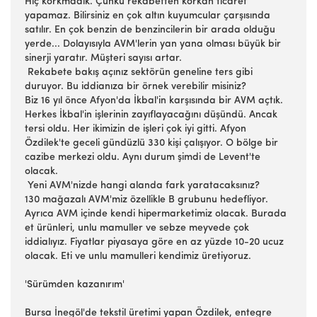
Hiç korkmadık. Çünkü rekabetten korkan ticaret
yapamaz. Bilirsiniz en çok altın kuyumcular çarşısında
satılır. En çok benzin de benzincilerin bir arada olduğu
yerde... Dolayısıyla AVM'lerin yan yana olması büyük bir
sinerji yaratır. Müşteri sayısı artar.
Rekabete bakış açınız sektörün geneline ters gibi
duruyor. Bu iddianıza bir örnek verebilir misiniz?
Biz 16 yıl önce Afyon'da İkbal'in karşısında bir AVM açtık.
Herkes İkbal'in işlerinin zayıflayacağını düşündü. Ancak
tersi oldu. Her ikimizin de işleri çok iyi gitti. Afyon
Özdilek'te geceli gündüzlü 330 kişi çalışıyor. O bölge bir
cazibe merkezi oldu. Aynı durum şimdi de Levent'te
olacak.
Yeni AVM'nizde hangi alanda fark yaratacaksınız?
130 mağazalı AVM'miz özellikle B grubunu hedefliyor.
Ayrıca AVM içinde kendi hipermarketimiz olacak. Burada
et ürünleri, unlu mamuller ve sebze meyvede çok
iddialıyız. Fiyatlar piyasaya göre en az yüzde 10-20 ucuz
olacak. Eti ve unlu mamulleri kendimiz üretiyoruz.
'Sürümden kazanırım'
Bursa İnegöl'de tekstil üretimi yapan Özdilek, entegre