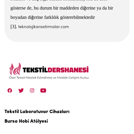
gösterse de, bu durum bir maddeden di
erine ya da bir
ğ
boyadan
di
erine farkl
l
k gösterebilmektedir
ğ
ı
ı
[3].
teknolojikarastirmalar.com
Tekstil Laboratuvar Cihazları
Bursa Hobi Atölyesi