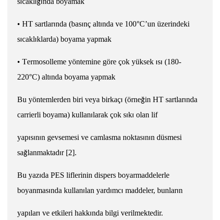
s
cakl
nda boyamak
ı
ı
ğ
ı
•
HT
s
artlar
nda (bas
nç alt
nda ve 100
°
C’un üzerindeki
ı
ı
ı
s
cakl
klarda) boyama yapmak
ı
ı
• T
ermosolleme yöntemine göre çok yüksek
s
(180-
ı
ı
220
°
C) alt
nda boyama yapmak
ı
Bu yöntemlerden biri veya birkaç
(örne
in HT
s
artlar
nda
ı
ğ
ı
carrierli boyama) kullan
larak çok s
k
olan lif
ı
ı
ı
yap
s
n
n gev
s
emesi ve camla
s
ma noktas
n
n dü
s
mesi
ı
ı
ı
ı
ı
sa
lanmaktad
r [2].
ğ
ı
Bu yaz
da PES liflerinin dispers boyarmaddelerle
ı
boyanmas
nda kullan
lan yard
mc
maddeler, bunlar
n
ı
ı
ı
ı
ı
yapı
lar
ve etkileri hakk
nda bilgi verilmektedir.
ı
ı