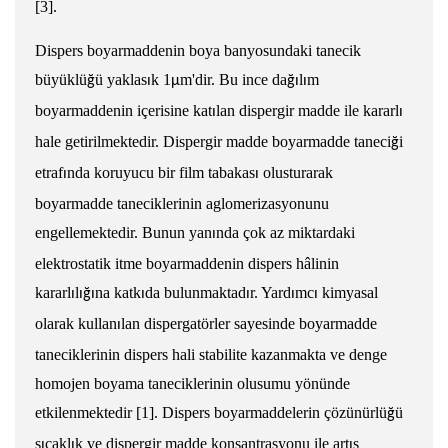
[3].
Dispers boyarmaddenin boya banyosundaki tanecik
büyüklü
ü yakla
s
k 1
m'dir. Bu ince da
l
m
ğ
ı
μ
ğ
ı
ı
boyarmaddenin içerisine kat
lan dispergir madde ile kararl
ı
ı
hale getirilmektedir. Dispergir madde
boyarmadde taneci
i
ğ
etraf
nda koruyucu bir film tabakas
olu
s
turarak
ı
ı
boyarmadde taneciklerinin
aglomerizasyonunu
engellemektedir. Bunun yan
nda çok az miktardaki
ı
elektrostatik itme boyarmaddenin
dispers hâlinin
kararl
l
na katk
da bulunmaktad
r. Yard
mc
kimyasal
ı
ı
ğ
ı
ı
ı
ı
ı
olarak kullan
lan dispergatörler
sayesinde boyarmadde
ı
taneciklerinin dispers hali stabilite kazanmakta ve denge
homojen boyama
taneciklerinin olu
s
umu yönünde
etkilenmektedir [1]. Dispers boyarmaddelerin çözünürlü
ü
ğ
s
cakl
k ve
dispergir madde konsantrasyonu ile art
s
ı
ı
ı