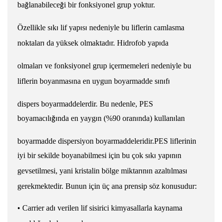
ba
lanabilece
i bir fonksiyonel grup yoktur.
ğ
ğ
Özellikle s
k
lif yap
s
nedeniyle bu liflerin camla
s
ma
ı
ı
ı
ı
noktalar
da yüksek olmaktad
r. Hidrofob yap
da
ı
ı
ı
olmalar
ve fonksiyonel grup içermemeleri nedeniyle bu
ı
liflerin boyanmas
na en uygun boyarmadde s
n
f
ı
ı
ı
ı
dispers boyarmaddelerdir. Bu nedenle, PES
boyamac
l
nda en yayg
n (%90 oran
nda) kullan
lan
ı
ı
ğ
ı
ı
ı
ı
boyarmadde dispersiyon boyarmaddeleridir.
PES liflerinin
iyi bir
s
ekilde boyanabilmesi için bu çok s
k
yap
n
n
ı
ı
ı
ı
gev
s
etilmesi, yani kristalin bölge
miktar
n
n azalt
lmas
ı
ı
ı
ı
gerekmektedir. Bunun için üç ana prensip söz konusudur:
•
Carrier ad
verilen lif
s
i
s
irici kimyasallarla kaynama
ı