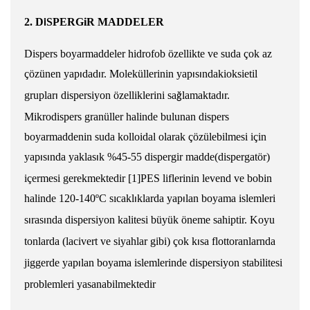
2. D
SPERGi
R MADDELER
i
Dispers boyarmaddeler hidrofob özellikte ve suda çok az
çözünen yap
dad
r. Moleküllerinin yap
s
ndaki
oksietil
ı
ı
ı
ı
gruplar
dispersiyon özelliklerini sa
lamaktad
r.
ı
ğ
ı
Mikrodispers granüller halinde bulunan dispers
boyarmaddenin suda kolloidal olarak çözülebilmesi için
yap
s
nda yakla
s
k %45-55 dispergir madde
(dispergatör)
ı
ı
ı
içermesi gerekmektedir [1]
PES liflerinin levend ve bobin
halinde 120-140ºC sı
cakl
klarda yap
lan boyama i
s
lemleri
ı
ı
s
ras
nda
dispersiyon kalitesi büyük öneme sahiptir. Koyu
ı
ı
tonlarda (lacivert ve siyahlar gibi) çok k
sa flott
oranlar
nda
ı
jiggerde yap
lan boyama i
s
lemlerinde dispersiyon stabilitesi
ı
problemleri ya
s
anabilmektedir