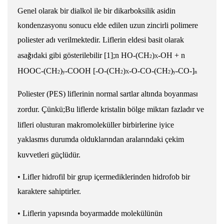
Genel olarak bir dialkol ile bir dikarboksilik asidin
kondenzasyonu sonucu elde edilen uzun zincirli
polimere
poliester ad
verilmektedir. Liflerin eldesi basit olarak
ı
a
s
a
daki gibi gösterilebilir [1];
n HO-(CH
)
-OH + n
ğ
ı
2
X
HOOC-(CH
)
-COOH [-O-(CH
)
-O-CO-(CH
)
-CO-]
2
y
2
X
2
y
n
Poliester (PES) liflerinin normal
s
artlar alt
nda boyanmas
ı
ı
zordur. Çünkü;
Bu liflerde kristalin bölge miktar
fazlad
r ve
ı
ı
lifleri olu
s
turan makromoleküller birbirlerine iyice
yakla
s
m
s
durumda olduklar
ndan aralar
ndaki çekim
ı
ı
ı
kuvvetleri güçlüdür.
•
Lifler hidrofil bir grup içermediklerinden hidrofob bir
karaktere sahiptirler.
•
Liflerin yap
s
nda boyarmadde molekülünün
ı
ı