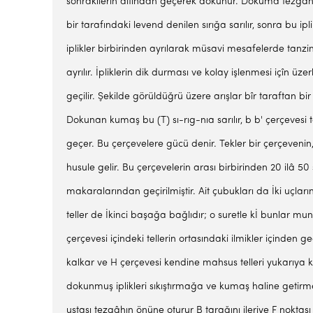
sonrakilerin altından geçerek dokunur. Dokuma tezgâhları­
bir tarafındaki levend denilen sırığa sarılır, sonra bu 
iplikler bir­birinden ayrılarak müsavi mesafelerde tanz
ayrılır. İpliklerin dik durması ve kolay işlenmesi içîn üzer
geçilir. Şekilde görül­düğrü üzere arışlar bîr taraftan bir
Dokunan kumaş bu (T) sı-rıg-nıa sarılır, b b' çerçevesi tek
geçer. Bu çerçevelere gücü denir. Tekler bir çerçevenin, 
husule gelir. Bu çerçevelerin arası birbirinden 20 ilâ 50 s
makaralarından geçirilmiştir. Ait çubukları da İki uçları
teller de İkinci başağa bağlıdır; o su­retle kİ bunlar 
çerçevesi içindeki tellerin ortasındaki ilmikler içinden
kalkar ve H çerçevesi kendine mahsus telleri yukarıya kal
dokun­muş iplikleri sıkıştırmağa ve kumaş haline ge­tir
ustası tezgâhın önüne oturur B tarağını ileriye F noktas