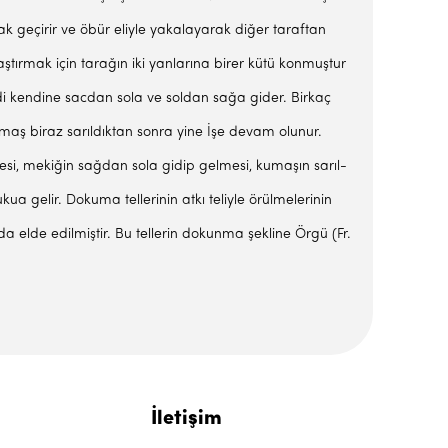
arak geçirir ve öbür eliyle yakalayarak diğer taraftan
laştır­mak için tarağın iki yanlarına birer kütü konmuştur
di ken­dine sacdan sola ve soldan sağa gider. Birkaç
 kumaş biraz sarıldık­tan sonra yine İşe devam olunur.
tmesi, mekiğin sağdan sola gidip gelmesi, kumaşın sarıl­
ua gelir. Dokuma tellerinin atkı teliyle örülmelerinin
 da elde edilmiştir. Bu tellerin dokunma şekline Örgü (Fr.
İletişim