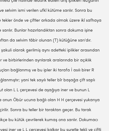
lâ çile halinde teda­rik edilen arış iplikleri tezgâhın
 selvim ismi veri­len ufkî kütüme sarılır. Sonra bu
e tekler önde ve çiftler arkada olmak üzere ikî safhaya
lere sarılır. Bunlar hazırlandık­tan sonra dokuma işine
taraftan da selvim tâbir olunan (T) kütüğüne sarı'dır.
ye şakuli olarak gerilmiş aynı adetteki iplikler arasından
r ve birbirlerinden ayrılarak aralarında bir açıklık
çları bağlanmış ve bu ipler iki tarafa İ asılı birer R
anmıştır; yani tek sayılı teller bîr başağa çift saplı
but olan L L çerçevesi de aşağıya iner ve bunun L
hetle onun Öbür ucuna bağlı olan H H çerçevesi yukarıya
irilir. Sonra bu teller bir taraktan geçer. Bu tarak
dikçe bu kütük çevrilerek kumaş ona sarılır. Dokumacı
 iner ve L L çerçevesi kalkar bu suretle tekli ve çiftli