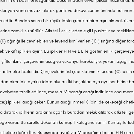
nın en basiti el tezgâhıdır. Dokunmadan evvel iplikleri hazırlarlar. Evve
iplikler yan yana muvazi olarak gerilir ve do­kuyucunun önünde bulunan ve
im edilir. Bundan sonra bir küçük tahta çubukla birer aşırı olmnak üzer
lerine zamklı su sürülür. Atkı tel İ er i çileden e çil i p ıslatılır ve mekik
 (K) ağırlığı ile çevrilebilen ve levend ismi verilen ( E ) sırı­ğına diğer 
 ve çift iplikleri ayırır. Bu iplikler H H ve L L ile gösterilen iki çerçeve
çiftler ikinci çerçevenin aşağıya yukarıya hareketiyle, yukarı, aşağı ine
antimetre fasılalıdır. Çerçevelerin üst çubuklarının iki ucuna (C) ipinin u
ndan birer iple ayakla idare olunan İki başaktan ayrı ayrı her birine bağl
munavebeten tahrik edilince, mesela M başağı aşağı indirilince ona mer
 geçe;) iplikleri aşağı çeker. Bunun aşağı inmesi C ipini de çekeceği ci
dırarak ipliklerin aralarını açar ki buradan mekik atılarak atkı teli geç
meğe yarar. Bu suretle dokunan kumaş T kütüğüne sarılır. Kumaş ilerle
ı cihetine doğru İter. Bu esnada ayağıyla M başağına basar. H H çerçevesi