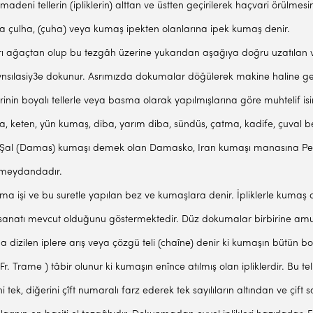
adeni tellerin (ipliklerin) alttan ve üstten geçirilerek haçvari örülme
a çulha, (çuha) veya kumaş ipekten olanlarına ipek kumaş denir.
rı ağaçtan olup bu tezgâh üzerine yukarıdan aşağıya doğru uzatılan ve a
rak vnsılasiy3e dokunur. Asrımızda dokumalar döğülerek makine haline get
lerinin boyalı tellerle veya basma olarak yapılmışla­rına göre muhtelif i
, keten, yün kumaş, diba, yarım diba, sündüs, çatma, kadife, çuval bezi
a Şal (Damas) kumaşı demek olan Damasko, Iran ku­maşı manasına Pers v
 mey­dandadır.
ma işi ve bu suretle yapılan bez ve kumaş­lara denir. İpliklerle ku­maş 
­natı mevcut olduğunu göstermektedir. Düz do­kumalar birbirine amut vaz
na di­zilen iplere arış veya çözgü teli (chaîne) denir ki kumaşın bütün
 Trame ) tâbir olunur ki kumaşın enînce atılmış olan ipliklerdir. Bu telle
ni tek, diğerini çîft numaralı farz ederek tek sayılıların altından ve çift