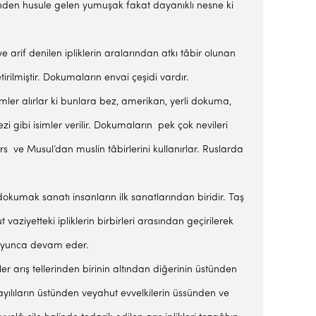
sinden husule gelen yumuşak fakat da­yanıklı nesne ki
rif de­nilen ipliklerin aralarından atkı tâbir olunan
irilmiştir. Dokumaların envai çeşidi vardır.
simler alırlar ki bunlara bez, amerikan, yerli dokuma,
 gibi isimler verilir. Doku­maların pek çok nevileri
e Musul’dan muslin tâ­birlerini kullanırlar. Ruslarda
dokumak sanatı insanların ilk sanatlarından biridir. Taş
iyetteki ipliklerin birbirleri arasından ge­çirilerek
 boyun­ca devam eder.
r arış tellerinden bi­rinin altından diğerinin üstünden
 sayılıların üstünden veyahut evvelkilerin üssünden ve