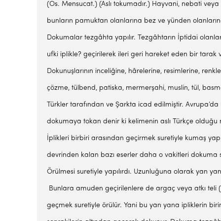
(Os. Mensucat.) (Aslı tokumadır.) Hayvani, nebati veya m
bunların pamuktan olanlarına bez ve yünden olanların
Dokumalar tezgâhta yapılır. Tezgâhtarın İp­tidai olanla
ufki iplikle? geçirilerek ileri geri hareket eden bir ta
Dokunuşlarının in­celiğine, hârelerine, resimlerine, renk
çözme, tülbend, patiska, mermerşahi, muslin, tül, basma
Türkler tarafından ve Şarkta icad edilmiştir. Avrupa’d
dokumaya tokan denir ki kelimenin aslı Türkçe olduğu
İplikleri birbiri arasından geçirmek suretiyle kumaş yap
devrinden kalan bazı eserler daha o vakitleri dokuma sa
Örülmesi sure­tiyle yapılırdı. Uzunlu­ğuna olarak yan ya
Bunlara amuden geçirilenlere de argaç veya atkı teli (Fr.
geçmek su­retiyle örülür. Yani bu yan yana ipliklerin biri