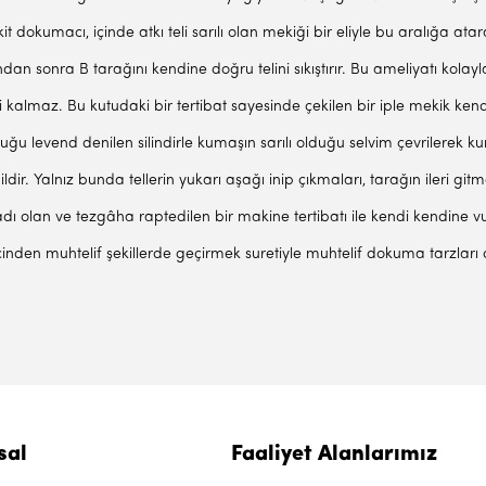
kit dokumacı, içinde atkı teli sarılı olan mekiği bir eliyle bu aralığa at
Ondan sonra B tarağını kendine doğru telini sıkıştırır. Bu ameliyatı kolay
 kalmaz. Bu kutudaki bir tertibat sayesinde çekilen bir iple mekik ken
lı olduğu levend denilen silindirle kumaşın sarılı olduğu selvim çevrilerek
dir. Yalnız bunda tellerin yukarı aşağı inip çıkmaları, tarağın ileri gi
adı olan ve tezgâha raptedilen bir makine tertibatı ile kendi kendine vuk
ri içinden muhtelif şekillerde geçirmek suretiyle muhtelif dokuma tarzları
sal
Faaliyet Alanlarımız