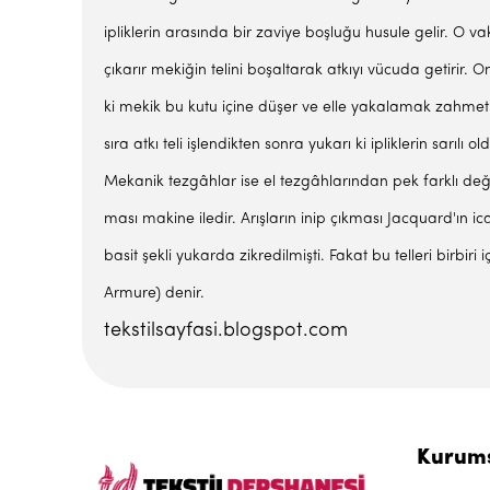
ipliklerin arasında bir zaviye boşluğu husule gelir. O va
çıka­rır mekiğin telini boşaltarak atkıyı vücuda getirir. 
ki mekik bu kutu içine düşer ve elle yakalamak zahmeti
sıra atkı teli işlendikten sonra yukarı ki ipliklerin sarı
Mekanik tezgâhlar ise el tezgâhlarından pek farklı değil
ması makine iledir. Arışların inip çıkması Jacquard'ın ic
basit şekli yukarda zikredilmişti. Fakat bu telleri birbi
Armure) denir.
tekstilsayfasi.blogspot.com
Kurum