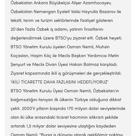
Özbekistan Ankara Büyükelçisi Alişer Azamhocayev,
Özbekistan Nemengan Eyaleti Valisi Hayrulla Bazarov ile
tekstil, tarım ve turizm sektörlerinde faaliyet gösteren
20'den fazla Özbek iş adamı, yatırım fırsatlarını
değerlendirmek üzere BTSO'yu ziyaret etti. Özbek heyeti;
BTSO Yönetim Kurulu üyeleri Osman Nemli, Muhsin
Koçaslan, Haşim Kılıç ile Meclis Başkan Yardımcısı Metin
Şenyurt ve Meclis Divan Üyesi Hakan Batmaz karşıladı.
Ziyaret kapsamında ikili iş görüşmeleri de gerçekleştirildi.
'İKİLİ TİCARETTE DAHA FAZLASINI HEDEFLİYORUZ'
BTSO Yönetim Kurulu Üyesi Osman Nemli, Özbekistan'ın
bağımsızlığını tanıyan ilk ülkenin Türkiye olduğuna dikkat
çekti. 2000'li yılların başında 170 milyon dolar seviyelerinde
olan iki ülke arasındaki ticaret hacminin istikrarlı şekilde
artarak 1,5 milyar dolar seviyesine ulaştığını kaydeden
Osman Nemli, "Bursa iş dünyası olarak geldiğimiz noktayı