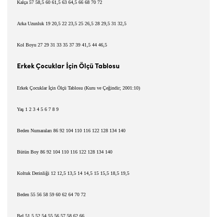
Kalça 57 58,5 60 61,5 63 64,5 66 68 70 72
Arka Uzunluk 19 20,5 22 23,5 25 26,5 28 29,5 31 32,5
Kol Boyu 27 29 31 33 35 37 39 41,5 44 46,5
İ
Erkek Çocuklar
çin Ölçü Tablosu
Erkek Çocuklar
İ
çin Ölçü Tablosu (Kuru ve Çe
ğ
indir; 2001:10)
Ya
ş
1 2 3 4 5 6 7 8 9
Beden Numaralar
ı
86 92 104 110 116 122 128 134 140
Bütün Boy 86 92 104 110 116 122 128 134 140
Koltuk Derinli
ğ
i 12 12,5 13,5 14 14,5 15 15,5 18,5 19,5
Beden 55 56 58 59 60 62 64 70 72
Bel 51,5 52 54 55 56 57 58 62 66