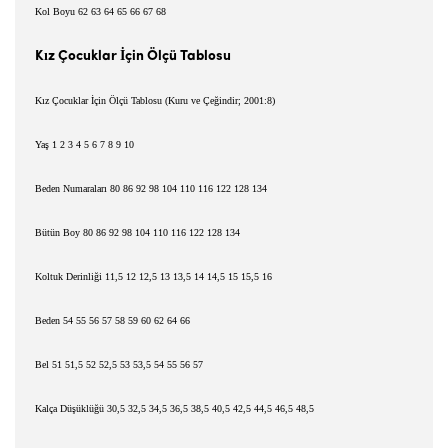
Kol Boyu 62 63 64 65 66 67 68
ı
İ
K
z Çocuklar
çin Ölçü Tablosu
K
ı
z Çocuklar
İ
çin Ölçü Tablosu (Kuru ve Çe
ğ
indir; 2001:8)
Ya
ş
1 2 3 4 5 6 7 8 9 10
Beden Numaralar
ı
80 86 92 98 104 110 116 122 128 134
Bütün Boy 80 86 92 98 104 110 116 122 128 134
Koltuk Derinli
ğ
i 11,5 12 12,5 13 13,5 14 14,5 15 15,5 16
Beden 54 55 56 57 58 59 60 62 64 66
Bel 51 51,5 52 52,5 53 53,5 54 55 56 57
Kalça Dü
ş
üklü
ğ
ü 30,5 32,5 34,5 36,5 38,5 40,5 42,5 44,5 46,5 48,5