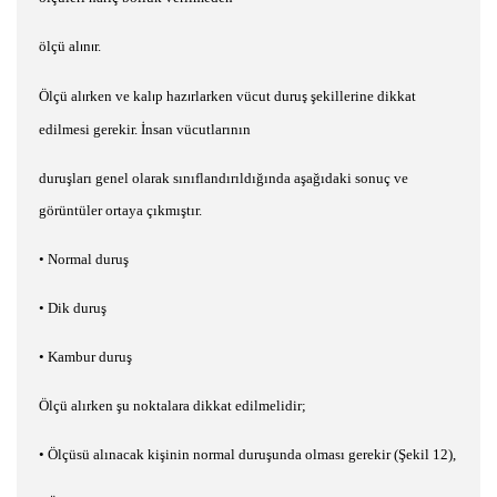
ölçü al
n
r.
ı
ı
Ölçü al
rken ve kal
p haz
rlarken vücut duru
ş
ekillerine dikkat
ı
ı
ı
ş
edilmesi gerekir.
İ
nsan vücutlar
ı
n
ı
n
duru
ş
lar
ı
genel olarak s
ı
n
ı
fland
ı
r
ı
ld
ığı
nda a
ş
a
ğı
daki sonuç ve
görüntüler ortaya ç
ı
km
ış
t
ı
r.
•
Normal duru
ş
•
Dik duru
ş
•
Kambur duru
ş
Ölçü al
ı
rken
ş
u noktalara dikkat edilmelidir;
•
Ölçüsü al
ı
nacak ki
ş
inin normal duru
ş
unda olmas
ı
gerekir (
Ş
ekil 12),