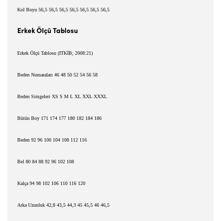
Kol Boyu 56,5 56,5 56,5 56,5 56,5 56,5 56,5
Erkek Ölçü Tablosu
Erkek Ölçü Tablosu (ITK
İ
B; 2008:21)
Beden Numaralar
ı
46 48 50 52 54 56 58
Beden Simgeleri XS S M L XL XXL XXXL
Bütün Boy 171 174 177 180 182 184 186
Beden 92 96 100 104 108 112 116
Bel 80 84 88 92 96 102 108
Kalça 94 98 102 106 110 116 120
Arka Uzunluk 42,8 43,5 44,3 45 45,5 46 46,5