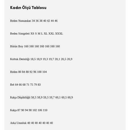
ı
Kad
n Ölçü Tablosu
Beden Numaralar
ı
34 36 38 40 42 44 46
Beden Simgeleri XS S M L XL XXL XXXL
Bütün Boy 160 160 160 160 160 160 160
Koltuk Derinli
ğ
i 18,5 18,9 19,3 19,7 20,1 20,5 20,9
Beden 80 84 88 92 96 100 104
Bel 64 66 68 71 75 79 83
Kalça Dü
ş
üklü
ğ
ü 58,5 58,9 59,3 59,7 60,1 60,5 60,9
Kalça 87 90 94 98 102 106 110
Arka Uzunluk 40 40 40 40 40 40 40