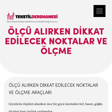
ÖLÇÜ ALIRKEN DİKKAT
EDİLECEK NOKTALAR VE
ÖLÇME
ÖLÇÜ ALIRKEN D
İ
KKAT ED
İ
LECEK NOKTALAR
VE ÖLÇME
ARAÇLARI
Giysilerin ölçüleri al
n
rken ince bir giysi üzerinden bel, basen, gö
üs
ı
ı
ğ
ölçüleri hariç bolluk verilmeden