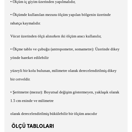
•
Ölçüm iç giyim üzerinden yap
ı
lmal
ı
d
ı
r,
•
Ölçümde kullan
ı
lan mezura ölçüm yap
ı
lan bölgenin üzerinde
rahatça kaymal
ı
d
ı
r.
Vücut üzerinden ölçü al
ı
n
ı
rken iki ölçüm arac
ı
kullan
ı
l
ı
r,
•
Ölçme tablo ve çubu
ğ
u (antropometre, somametre): Üzerinde dikey
yönde hareket edilebilir
yüzeyli bir kolu bulunan, milimetre olarak derecelendirilmi
ş
dikey
bir cetveldir.
•
Ş
eritmetre (mezur): Boyutsal de
ğ
i
ş
im göstermeyen, yakla
şı
k olarak
1.5 cm eninde ve milimetre
olarak derecelendirilmi
ş
bükülebilir bir ölçüm arac
ı
d
ı
r
ÖLÇÜ TABLOLARI