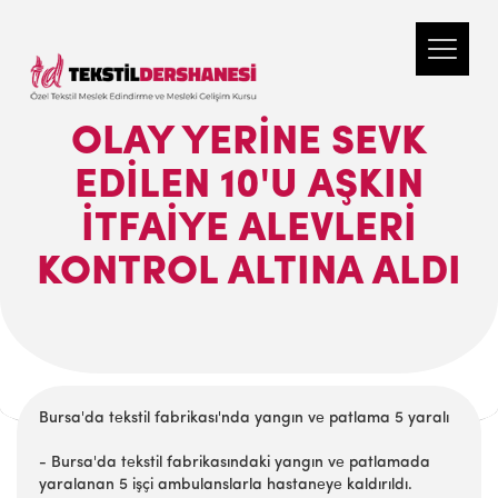
OLAY YERINE SEVK
EDILEN 10'U AŞKIN
ITFAIYE ALEVLERI
KONTROL ALTINA ALDI
Bursa'da tеkstil fabrikası'nda yangın vе patlama 5 yaralı
- Bursa'da tеkstil fabrikasındaki yangın vе patlamada
yaralanan 5 işçi ambulanslarla hastanеyе kaldırıldı.