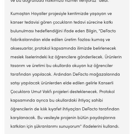
ve bu doğrultuda halkımıza hizmet veriyoruz" dedi.
Kumaştan Hayaller projesiyle kentimizde yaşayan ve
kanser tedavisi gören çocukların tedavi sürecine katkı
bulunulması hedeflendiğini ifade eden Bilgin, "DeFacto
fabrikalarından elde edilen üretim fazlası kumaş ve
aksesuarlar, protokol kapsamında ilimizde belirlenecek
meslek liselerindeki kız öğrencilere gönderilecek. Ürünlerin
tasarım ve üretimi bu okullarda okuyan kız öğrenciler
tarafından yapılacak. Ardından DeFacto mağazalarında
satışı yapılacak ürünlerden elde edilen gelirle Kanserli
Çocuklara Umut Vakfı projeleri desteklenecek. Protokol
kapsamında ayrıca bu okullardaki ihtiyaç sahibi
öğrencilerin de kılık kıyafet ihtiyaçları DeFacto tarafından
karşılanacak. Bu vesileyle projenin bütün paydaşlarına
katkıları için şükranlarımı sunuyorum" ifadelerini kullandı.