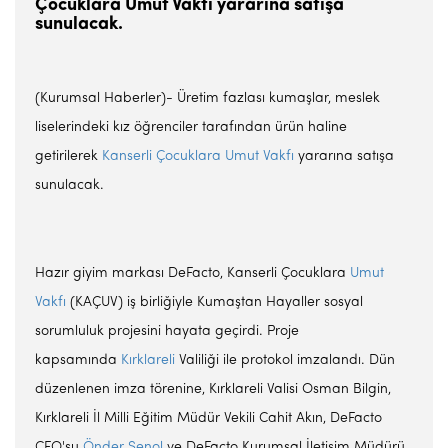
Çocuklara Umut Vakfı yararına satışa
sunulacak.
(Kurumsal Haberler)- Üretim fazlası kumaşlar, meslek
liselerindeki kız öğrenciler tarafından ürün haline
getirilerek
Kanserli Çocuklara Umut Vakfı
yararına satışa
sunulacak.
Hazır giyim markası DeFacto, Kanserli Çocuklara
Umut
Vakfı
(KAÇUV) iş birliğiyle Kumaştan Hayaller sosyal
sorumluluk projesini hayata geçirdi. Proje
kapsamında
Kırklareli
Valiliği ile protokol imzalandı. Dün
düzenlenen imza törenine, Kırklareli Valisi Osman Bilgin,
Kırklareli İl Milli Eğitim Müdür Vekili Cahit Akın, DeFacto
CFO'su
Önder Şenol
ve DeFacto Kurumsal İletişim Müdürü