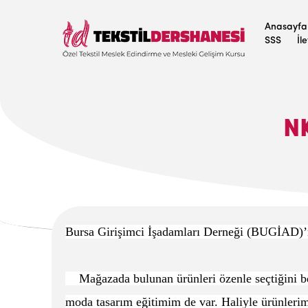
Anasayfa
SSS
İl
N
Bursa Girişimci İşadamları Derneği (BUGİAD)’n
Mağazada bulunan ürünleri özenle seçtiğini bel
moda tasarım eğitimim de var. Haliyle ürünlerimi