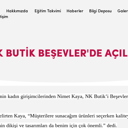
Hakkımızda
Eğitim Takvimi
Haberler
Bilgi Deposu
Galer
etişim
K BUTİK BEŞEVLER'DE AÇIL
in kadın girişimcilerinden Nimet Kaya, NK Butik’i Beşevler’
irten Kaya, “Müşterilere sunacağım ürünleri seçerken kalite
n dikişi ve tasarımları da benim için çok önemli.” dedi.