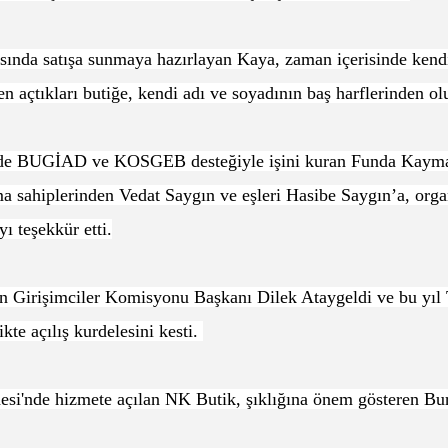
ında satışa sunmaya hazırlayan Kaya, zaman içerisinde kendi 
n açtıkları butiğe, kendi adı ve soyadının baş harflerinden olu
ni de BUGİAD ve KOSGEB desteğiyle işini kuran Funda Kayma
ma sahiplerinden Vedat Saygın ve eşleri Hasibe Saygın’a, o
ı teşekkür etti.
işimciler Komisyonu Başkanı Dilek Ataygeldi ve bu yıl Tü
te açılış kurdelesini kesti.
'nde hizmete açılan NK Butik, şıklığına önem gösteren Burs