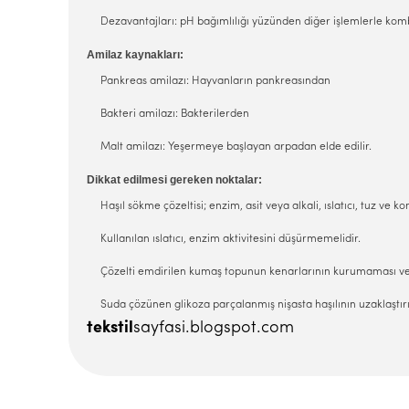
Dezavantajları: pH bağımlılığı yüzünden diğer işlemlerle ko
Amilaz kaynakları:
Pankreas amilazı: Hayvanların pankreasından
Bakteri amilazı: Bakterilerden
Malt amilazı: Yeşermeye başlayan arpadan elde edilir.
Dikkat edilmesi gereken noktalar:
Haşıl sökme çözeltisi; enzim, asit veya alkali, ıslatıcı, tuz ve k
Kullanılan ıslatıcı, enzim aktivitesini düşürmemelidir.
Çözelti emdirilen kumaş topunun kenarlarının kurumaması ve çö
Suda çözünen glikoza parçalanmış nişasta haşılının uzaklaştırı
tekstil
sayfasi.blogspot.com