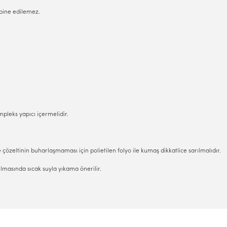
mbine edilemez.
ompleks yapıcı içermelidir.
zeltinin buharlaşmaması için polietilen folyo ile kumaş dikkatlice sarılmalıdır.
lmasında sıcak suyla yıkama önerilir.