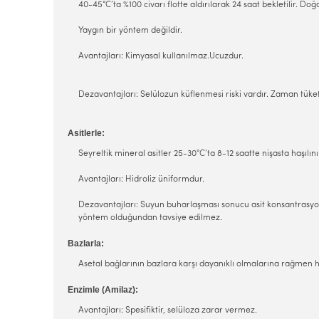
40-45°C’ta %100 civarı flotte aldırılarak 24 saat bekletilir. D
Yaygın bir yöntem değildir.
Avantajları: Kimyasal kullanılmaz.Ucuzdur.
Dezavantajları: Selülozun küflenmesi riski vardır. Zaman tüke
Asitlerle:
Seyreltik mineral asitler 25-30°C’ta 8-12 saatte nişasta haşılını 
Avantajları: Hidroliz üniformdur.
Dezavantajları: Suyun buharlaşması sonucu asit konsantrasyonu
yöntem olduğundan tavsiye edilmez.
Bazlarla:
Asetal bağlarının bazlara karşı dayanıklı olmalarına rağmen hav
Enzimle (Amilaz):
Avantajları: Spesifiktir, selüloza zarar vermez.