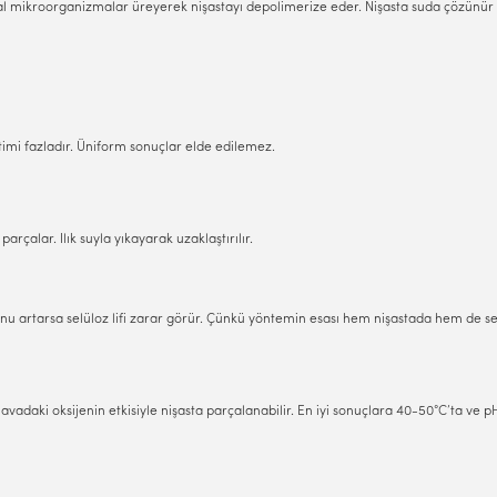
oğal mikroorganizmalar üreyerek nişastayı depolimerize eder. Nişasta suda çözünür ha
timi fazladır. Üniform sonuçlar elde edilemez.
parçalar. Ilık suyla yıkayarak uzaklaştırılır.
 artarsa selüloz lifi zarar görür. Çünkü yöntemin esası hem nişastada hem de selü
adaki oksijenin etkisiyle nişasta parçalanabilir. En iyi sonuçlara 40-50°C’ta ve pH 