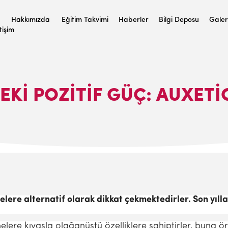
Hakkımızda
Eğitim Takvimi
Haberler
Bilgi Deposu
Galer
etişim
EKI POZITIF GÜÇ: AUXET
re alternatif olarak dikkat çekmektedirler. Son yıllar
re kıyasla olağanüstü özelliklere sahiptirler, buna örn