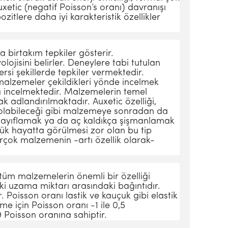
uxetic (negatif Poisson’s oranı) davranışı
zitlere daha iyi karakteristik özellikler
a birtakım tepkiler gösterir.
lojisini belirler. Deneylere tabi tutulan
si şekillerde tepkiler vermektedir.
malzemeler çekildikleri yönde incelmek
da incelmektedir. Malzemelerin temel
 adlandırılmaktadır. Auxetic özelliği,
 olabileceği gibi malzemeye sonradan da
çe zayıflamak ya da aç kaldıkça şişmanlamak
lük hayatta görülmesi zor olan bu tip
rçok malzemenin -artı özellik olarak-
üm malzemelerin önemli bir özelliği
i uzama miktarı arasındaki bağıntıdır.
. Poisson oranı lastik ve kauçuk gibi elastik
e için Poisson oranı -1 ile 0,5
 Poisson oranına sahiptir.