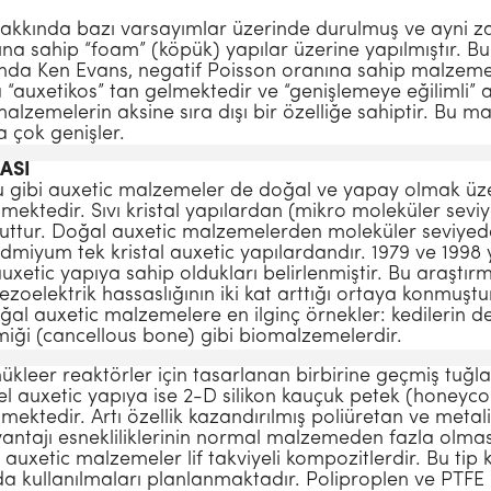
hakkında bazı varsayımlar üzerinde durulmuş ve ayni za
na sahip “foam” (köpük) yapılar üzerine yapılmıştır. B
lında Ken Evans, negatif Poisson oranına sahip malzemele
ca “auxetikos” tan gelmektedir ve “genişlemeye eğilimli”
alzemelerin aksine sıra dışı bir özelliğe sahiptir. Bu 
 çok genişler.
ASI
bi auxetic malzemeler de doğal ve yapay olmak üzere 
ktedir. Sıvı kristal yapılardan (mikro moleküler sevi
ttur. Doğal auxetic malzemelerden moleküler seviyedeki
dmiyum tek kristal auxetic yapılardandır. 1979 ve 1998 y
xetic yapıya sahip oldukları belirlenmiştir. Bu araştırm
zoelektrik hassaslığının iki kat arttığı ortaya konmuştur. 
l auxetic malzemelere en ilginç örnekler: kedilerin der
emiği (cancellous bone) gibi biomalzemelerdir.
ükleer reaktörler için tasarlanan birbirine geçmiş tuğl
l auxetic yapıya ise 2-D silikon kauçuk petek (honeycom
lmektedir. Artı özellik kazandırılmış poliüretan ve meta
antajı esnekliliklerinin normal malzemeden fazla olması
 auxetic malzemeler lif takviyeli kompozitlerdir. Bu t
a kullanılmaları planlanmaktadır. Poliproplen ve PTFE li