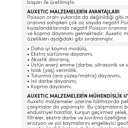
başarı ile üretilmiştir.
AUXETIC MALZEMELERİN AVANTAJLARI
Poisson oranı yukarıda da değinildiği gibi
oranına sahipken çok az sayıda negatif Po
kıyaslandıklarında negatif Poisson oranına 
ve kopma dayanımı gelmektedir. Auxetic ma
özellikleri aşağıdaki gibi sıralanmıştır.
• Daha iyi kayma modülü,
• Ekstra sürtünme dayanımı,
• Akustik davranış,
• Üstün enerji emme (darbe, ultrasonik ve s
• Islak (yaş) verimlilik,
• Tutunma (ara yüzey/matris) dayanımı,
• Isıl darbe dayanımı,
• Kopma dayanımı.
AUXETIC MALZEMELERİN MÜHENDİSLİK 
Auxetic malzemeler üzerine hâlihazırda pek
çalışmalar da yapılmıştır. Bu çalışmaların 
endüstriyel halatlar, kurşun geçirmez yelek
filtreler, ekstra darbe ve kıvrılma özelliğin
erozyon ve yol kaymalarını engelleyici geote