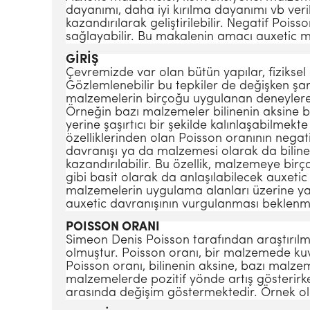
dayanımı, daha iyi kırılma dayanımı vb veril
kazandırılarak geliştirilebilir. Negatif Pois
sağlayabilir. Bu makalenin amacı auxetic mal
GİRİŞ
Çevremizde var olan bütün yapılar, fiziksel 
Gözlemlenebilir bu tepkiler de değişken şart
malzemelerin birçoğu uygulanan deneylere ma
Örneğin bazı malzemeler bilinenin aksine 
yerine şaşırtıcı bir şekilde kalınlaşabilme
özelliklerinden olan Poisson oranının negat
davranışı ya da malzemesi olarak da bilin
kazandırılabilir. Bu özellik, malzemeye birç
gibi basit olarak da anlaşılabilecek auxeti
malzemelerin uygulama alanları üzerine yap
auxetic davranışının vurgulanması beklenm
POISSON ORANI
Simeon Denis Poisson tarafından araştırıl
olmuştur. Poisson oranı, bir malzemede kuv
Poisson oranı, bilinenin aksine, bazı malzem
malzemelerde pozitif yönde artış gösterirke
arasında değişim göstermektedir. Örnek ola