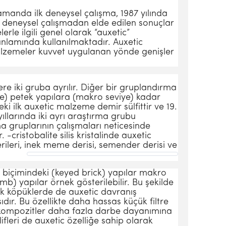
manda ilk deneysel çalışma, 1987 yılında
u deneysel çalışmadan elde edilen sonuçlar
rle ilgili genel olarak “auxetic”
 anlamında kullanılmaktadır. Auxetic
malzemeler kuvvet uygulanan yönde genişler
iki gruba ayrılır. Diğer bir gruplandırma
ye) petek yapılara (makro seviye) kadar
 ilk auxetic malzeme demir sülfittir ve 19.
ıllarında iki ayrı araştırma grubu
a gruplarının çalışmaları neticesinde
-cristobalite silis kristalinde auxetic
ileri, inek meme derisi, semender derisi ve
a biçimindeki (keyed brick) yapılar makro
b) yapılar örnek gösterilebilir. Bu şekilde
lik köpüklerde de auxetic davranış
dır. Bu özellikte daha hassas küçük filtre
ip kompozitler daha fazla darbe dayanımına
fleri de auxetic özelliğe sahip olarak