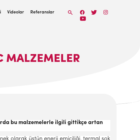
i
Videolar
Referanslar
IC MALZEMELER
da bu malzemelerle ilgili gittikçe artan
ek olarak üstün enerji emiciliği, termal şok