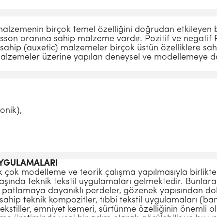
 malzemenin birçok temel özelliğini doğrudan etkileyen
isson oranına sahip malzeme vardır. Pozitif ve negatif
sahip (auxetic) malzemeler birçok üstün özelliklere sahi
lzemeler üzerine yapılan deneysel ve modellemeye day
onik),
UYGULAMALARI
 çok modelleme ve teorik çalışma yapılmasıyla birlikte 
başında teknik tekstil uygulamaları gelmektedir. Bunlara
, patlamaya dayanıklı perdeler, gözenek yapısından dola
e sahip teknik kompozitler, tıbbi tekstil uygulamaları (ba
kstiller, emniyet kemeri, sürtünme özelliğinin önemli old