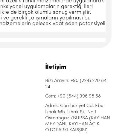
eni özellik farklı malzemelerde uygulanarak
nksiyonel uygulamaların gerektiği ileri
ikte de birçok olumlu sonuç vermiştir.
si ve gerekli çalışmaların yapılması bu
malzemelerin gelecek vaat eden potansiyeli
İletişim
Bizi Arayın: +90 (224) 220 84
24
Gsm: +90 (544) 396 98 58
Adres: Cumhuriyet Cd. Ebu
İshak Mh. İshak Sk. No:1
Osmangazi/BURSA (KAYIHAN
MEYDANI, KAYIHAN AÇIK
OTOPARKI KARŞISI)