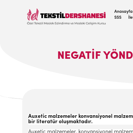
Anasayfa
SSS
İl
NEGATIF YÖND
Auxetic malzemeler konvansiyonel malzemele
bir literatür oluşmaktadır.
Auxetic malzemeler, konvansiyonel malzemele