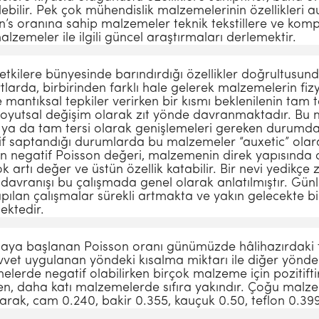
ebilir. Pek çok mühendislik malzemelerinin özellikleri a
son’s oranına sahip malzemeler teknik tekstillere ve kompo
zemeler ile ilgili güncel araştırmaları derlemektir.
etkilere bünyesinde barındırdığı özellikler doğrultusund
larda, birbirinden farklı hale gelerek malzemelerin fizyo
ntıksal tepkiler verirken bir kısmı beklenilenin tam ter
boyutsal değişim olarak zıt yönde davranmaktadır. Bu 
kte ya da tam tersi olarak genişlemeleri gereken durum
if saptandığı durumlarda bu malzemeler “auxetic” olarak
en negatif Poisson değeri, malzemenin direk yapısında
ok artı değer ve üstün özellik katabilir. Bir nevi yedik
c davranışı bu çalışmada genel olarak anlatılmıştır. Gün
ılan çalışmalar sürekli artmakta ve yakın gelecekte bi
ektedir.
maya başlanan Poisson oranı günümüzde hâlihazırdaki t
vet uygulanan yöndeki kısalma miktarı ile diğer yöndek
elerde negatif olabilirken birçok malzeme için pozitiftir
n, daha katı malzemelerde sıfıra yakındır. Çoğu malzem
rak, cam 0.240, bakir 0.355, kauçuk 0.50, teflon 0.399