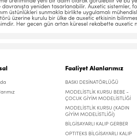
me üretiminde yeni bir adım olarak görülebilir ve bu y
avranışta yeniden tasarlanabilir. Auxetic sistemler, fo
nım üstünlükleri sunmakla birlikte uygulamalı mühendisl
ktörü üzerine kurulu bir ülke de auxetic etkisinin bilinme
himdir. Her gecen gün artan küresel rekabette auxetic 
sal
Faaliyet Alanlarımız
zda
BASKI DESİNATÖRLÜĞÜ
larımız
MODELİSTLİK KURSU BEBE -
ÇOCUK GİYİM MODELİSTLİĞİ
MODELİSTLİK KURSU (KADIN
GİYİM MODELİSTLİĞİ)
BİLGİSAYARLI KALIP GERBER
OPTITEKS BİLGİSAYARLI KALIP