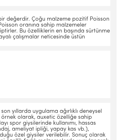
 bir değerdir. Çoğu malzeme pozitif Poisson
 Poisson oranına sahip malzemeler
ptirler. Bu özelliklerin en başında sürtünme
alı çalışmalar neticesinde üstün
son yıllarda uygulama ağırlıklı deneysel
 örnek olarak, auxetic özelliğe sahip
yı spor giysilerinde kullanımı, hassas
ndaj, ameliyat ipliği, yapay kas vb.),
uğu özel giysiler verilebilir. Sonuç olarak