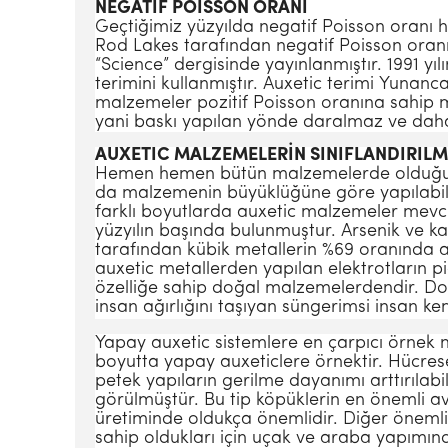
NEGATİF POISSON ORANI
Geçtiğimiz yüzyılda negatif Poisson oranı 
Rod Lakes tarafından negatif Poisson oranı
“Science” dergisinde yayınlanmıştır. 1991 yı
terimini kullanmıştır. Auxetic terimi Yunan
malzemeler pozitif Poisson oranına sahip m
yani baskı yapılan yönde daralmaz ve daha
AUXETIC MALZEMELERİN SINIFLANDIRILM
Hemen hemen bütün malzemelerde olduğu gi
da malzemenin büyüklüğüne göre yapılabilme
farklı boyutlarda auxetic malzemeler mevcu
yüzyılın başında bulunmuştur. Arsenik ve ka
tarafından kübik metallerin %69 oranında au
auxetic metallerden yapılan elektrotların pie
özelliğe sahip doğal malzemelerdendir. Doğa
insan ağırlığını taşıyan süngerimsi insan k
Yapay auxetic sistemlere en çarpıcı örnek n
boyutta yapay auxeticlere örnektir. Hücrese
petek yapıların gerilme dayanımı arttırılabi
görülmüştür. Bu tip köpüklerin en önemli av
üretiminde oldukça önemlidir. Diğer önemli
sahip oldukları için uçak ve araba yapımınd