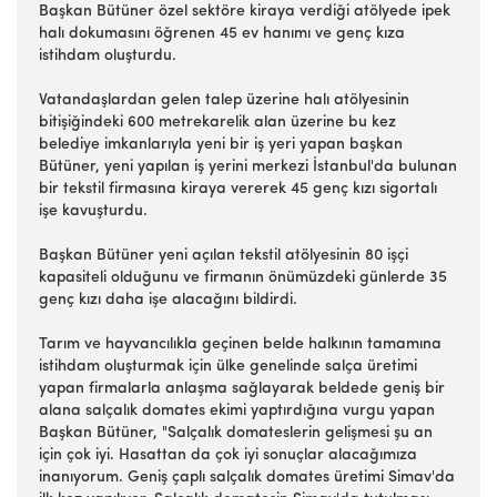
Başkan Bütüner özel sektöre kiraya verdiği atölyede ipek
halı dokumasını öğrenen 45 ev hanımı ve genç kıza
istihdam oluşturdu.
Vatandaşlardan gelen talep üzerine halı atölyesinin
bitişiğindeki 600 metrekarelik alan üzerine bu kez
belediye imkanlarıyla yeni bir iş yeri yapan başkan
Bütüner, yeni yapılan iş yerini merkezi İstanbul'da bulunan
bir tekstil firmasına kiraya vererek 45 genç kızı sigortalı
işe kavuşturdu.
Başkan Bütüner yeni açılan tekstil atölyesinin 80 işçi
kapasiteli olduğunu ve firmanın önümüzdeki günlerde 35
genç kızı daha işe alacağını bildirdi.
Tarım ve hayvancılıkla geçinen belde halkının tamamına
istihdam oluşturmak için ülke genelinde salça üretimi
yapan firmalarla anlaşma sağlayarak beldede geniş bir
alana salçalık domates ekimi yaptırdığına vurgu yapan
Başkan Bütüner, "Salçalık domateslerin gelişmesi şu an
için çok iyi. Hasattan da çok iyi sonuçlar alacağımıza
inanıyorum. Geniş çaplı salçalık domates üretimi Simav'da