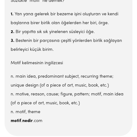
Sözlükte "motif" ne demek?
1.
Yan yana gelerek bir bezeme işini oluşturan ve kendi
başlarına birer birlik olan öğelerden her biri, örge.
2.
Bir yapıtta sık sık yinelenen süsleyici öğe.
3.
Bestenin bir parçasına çeşitli yönlerden birlik sağlayan
belirleyici küçük birim.
Motif kelimesinin ingilizcesi
n. main idea, predominant subject, recurring theme;
unique design (of a piece of art, music, book, etc.)
n. motive, reason, cause; figure, pattern; motif, main idea
(of a piece of art, music, book, etc.)
n. motif, theme
motif
.
nedir
.com