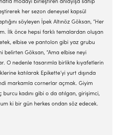
natla modayı birleştiren anlayışa sahip
rleştirerek her sezon deneysel kapsül
yaptığını söyleyen İpek Altınöz Göksan, “Her
m. İlk önce hepsi farklı temalardan oluşan
tek, elbise ve pantolon gibi yaz grubu
i belirten Göksan, “Ama elbise neyi
r. O nedenle tasarımla birlikte kıyafetlerin
erine katılarak Epikette’yi yurt dışında
Kendi markamla cornerlar açmak. Giyim
burcu kadını gibi o da atılgan, girişimci,
orum ki bir gün herkes ondan söz edecek.