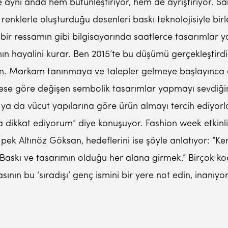
aynı anda hem bütünleştiriyor, hem de ayrıştırıyor. Sa
 renklerle oluşturduğu desenleri baskı teknolojisiyle bi
 bir ressamın gibi bilgisayarında saatlerce tasarımlar 
ın hayalini kurar. Ben 2015’te bu düşümü gerçekleştirdi
ım. Markam tanınmaya ve talepler gelmeye başlayınca e
ese göre değişen sembolik tasarımlar yapmayı sevdiğin
 ya da vücut yapılarına göre ürün almayı tercih ediyorla
 dikkat ediyorum” diye konuşuyor. Fashion week etkinlikl
pek Altınöz Göksan, hedeflerini ise şöyle anlatıyor: “
Baskı ve tasarımın olduğu her alana girmek.” Birçok koç 
nın bu ‘sıradışı’ genç ismini bir yere not edin, inanıy