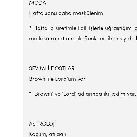
MODA
Hafta sonu daha maskülenim
* Hafta içi üretimle ilgili işlerle uğraştı
mutlaka rahat olmalı. Renk tercihim siyah. K
SEVİMLİ DOSTLAR
Browni ile Lord’um var
* ‘Browni’ ve ‘Lord’ adlarında iki kedim var
ASTROLOJİ
Koçum, atılgan