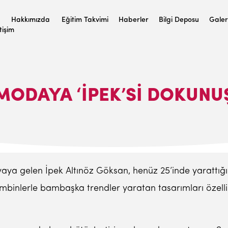
Hakkımızda
Eğitim Takvimi
Haberler
Bilgi Deposu
Galer
etişim
MODAYA ‘İPEK’SI DOKUNU
dünyaya gelen İpek Altınöz Göksan, henüz 25’inde yaratt
ombinlerle bambaşka trendler yaratan tasarımları özel