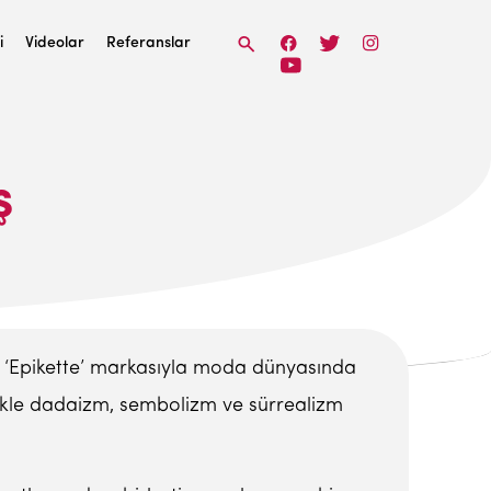
i
Videolar
Referanslar
Ş
ığı ‘Epikette’ markasıyla moda dünyasında
likle dadaizm, sembolizm ve sürrealizm