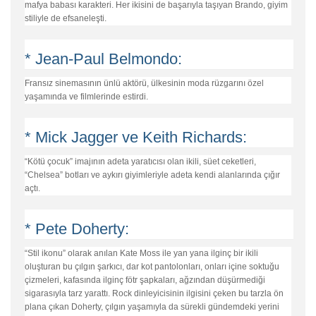
mafya babası karakteri. Her ikisini de başarıyla taşıyan Brando, giyim
stiliyle de efsaneleşti.
* Jean-Paul Belmondo:
Fransız sinemasının ünlü aktörü, ülkesinin moda rüzgarını özel
yaşamında ve filmlerinde estirdi.
* Mick Jagger ve Keith Richards:
“Kötü çocuk” imajının adeta yaratıcısı olan ikili, süet ceketleri,
“Chelsea” botları ve aykırı giyimleriyle adeta kendi alanlarında çığır
açtı.
* Pete Doherty:
“Stil ikonu” olarak anılan Kate Moss ile yan yana ilginç bir ikili
oluşturan bu çılgın şarkıcı, dar kot pantolonları, onları içine soktuğu
çizmeleri, kafasında ilginç fötr şapkaları, ağzından düşürmediği
sigarasıyla tarz yarattı. Rock dinleyicisinin ilgisini çeken bu tarzla ön
plana çıkan Doherty, çılgın yaşamıyla da sürekli gündemdeki yerini