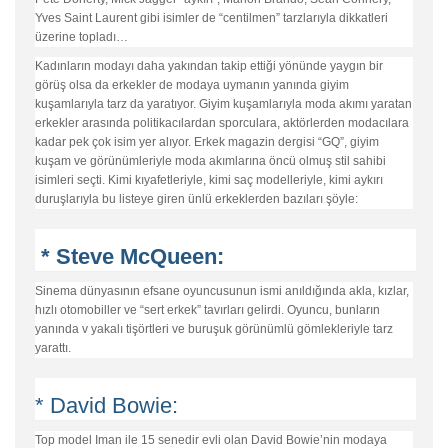
Yves Saint Laurent gibi isimler de “centilmen” tarzlarıyla dikkatleri
üzerine topladı…
Kadınların modayı daha yakından takip ettiği yönünde yaygın bir
görüş olsa da erkekler de modaya uymanın yanında giyim
kuşamlarıyla tarz da yaratıyor. Giyim kuşamlarıyla moda akımı yaratan
erkekler arasında politikacılardan sporculara, aktörlerden modacılara
kadar pek çok isim yer alıyor. Erkek magazin dergisi “GQ”, giyim
kuşam ve görünümleriyle moda akımlarına öncü olmuş stil sahibi
isimleri seçti. Kimi kıyafetleriyle, kimi saç modelleriyle, kimi aykırı
duruşlarıyla bu listeye giren ünlü erkeklerden bazıları şöyle:
* Steve McQueen:
Sinema dünyasının efsane oyuncusunun ismi anıldığında akla, kızlar,
hızlı otomobiller ve “sert erkek” tavırları gelirdi. Oyuncu, bunların
yanında v yakalı tişörtleri ve buruşuk görünümlü gömlekleriyle tarz
yarattı.
* David Bowie:
Top model Iman ile 15 senedir evli olan David Bowie’nin modaya