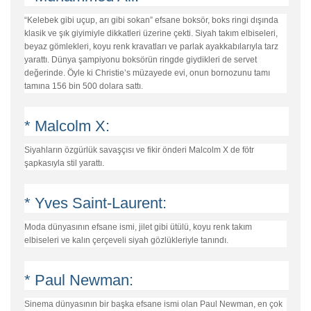
“Kelebek gibi uçup, arı gibi sokan” efsane boksör, boks ringi dışında
klasik ve şık giyimiyle dikkatleri üzerine çekti. Siyah takım elbiseleri,
beyaz gömlekleri, koyu renk kravatları ve parlak ayakkabılarıyla tarz
yarattı. Dünya şampiyonu boksörün ringde giydikleri de servet
değerinde. Öyle ki Christie’s müzayede evi, onun bornozunu tamı
tamına 156 bin 500 dolara sattı.
* Malcolm X:
Siyahların özgürlük savaşçısı ve fikir önderi Malcolm X de fötr
şapkasıyla stil yarattı.
* Yves Saint-Laurent:
Moda dünyasının efsane ismi, jilet gibi ütülü, koyu renk takım
elbiseleri ve kalın çerçeveli siyah gözlükleriyle tanındı.
* Paul Newman:
Sinema dünyasının bir başka efsane ismi olan Paul Newman, en çok