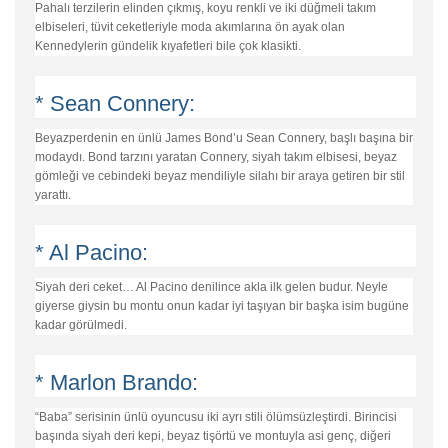
Pahalı terzilerin elinden çıkmış, koyu renkli ve iki düğmeli takım
elbiseleri, tüvit ceketleriyle moda akımlarına ön ayak olan
Kennedylerin gündelik kıyafetleri bile çok klasikti.
* Sean Connery:
Beyazperdenin en ünlü James Bond’u Sean Connery, başlı başına bir
modaydı. Bond tarzını yaratan Connery, siyah takım elbisesi, beyaz
gömleği ve cebindeki beyaz mendiliyle silahı bir araya getiren bir stil
yarattı.
* Al Pacino:
Siyah deri ceket… Al Pacino denilince akla ilk gelen budur. Neyle
giyerse giysin bu montu onun kadar iyi taşıyan bir başka isim bugüne
kadar görülmedi.
* Marlon Brando:
“Baba” serisinin ünlü oyuncusu iki ayrı stili ölümsüzleştirdi. Birincisi
başında siyah deri kepi, beyaz tişörtü ve montuyla asi genç, diğeri