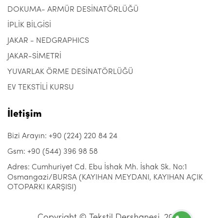
DOKUMA- ARMÜR DESİNATÖRLÜĞÜ
İPLİK BİLGİSİ
JAKAR - NEDGRAPHICS
JAKAR-SİMETRİ
YUVARLAK ÖRME DESİNATÖRLÜĞÜ
EV TEKSTİLİ KURSU
İletişim
Bizi Arayın: +90 (224) 220 84 24
Gsm: +90 (544) 396 98 58
Adres: Cumhuriyet Cd. Ebu İshak Mh. İshak Sk. No:1
Osmangazi/BURSA (KAYIHAN MEYDANI, KAYIHAN AÇIK
OTOPARKI KARŞISI)
Copyright © Tekstil Dershanesi, 2021