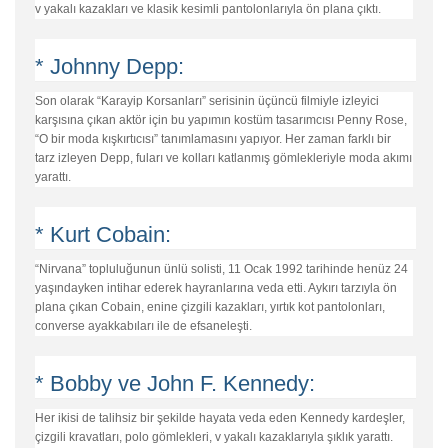
v yakalı kazakları ve klasik kesimli pantolonlarıyla ön plana çıktı.
* Johnny Depp:
Son olarak “Karayip Korsanları” serisinin üçüncü filmiyle izleyici
karşısına çıkan aktör için bu yapımın kostüm tasarımcısı Penny Rose,
“O bir moda kışkırtıcısı” tanımlamasını yapıyor. Her zaman farklı bir
tarz izleyen Depp, fuları ve kolları katlanmış gömlekleriyle moda akımı
yarattı.
* Kurt Cobain:
“Nirvana” topluluğunun ünlü solisti, 11 Ocak 1992 tarihinde henüz 24
yaşındayken intihar ederek hayranlarına veda etti. Aykırı tarzıyla ön
plana çıkan Cobain, enine çizgili kazakları, yırtık kot pantolonları,
converse ayakkabıları ile de efsaneleşti.
* Bobby ve John F. Kennedy:
Her ikisi de talihsiz bir şekilde hayata veda eden Kennedy kardeşler,
çizgili kravatları, polo gömlekleri, v yakalı kazaklarıyla şıklık yarattı.