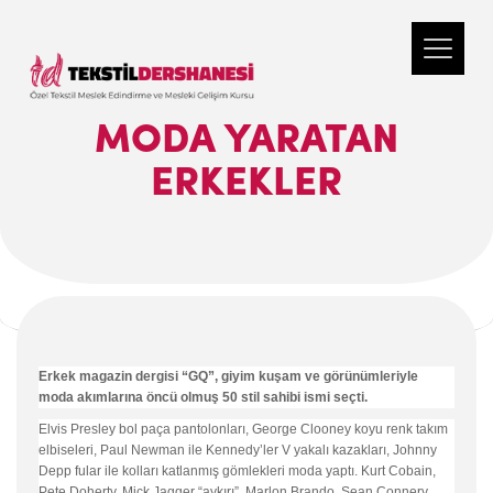
MODA YARATAN
ERKEKLER
Erkek magazin dergisi “GQ”, giyim kuşam ve görünümleriyle
moda akımlarına öncü olmuş 50 stil sahibi ismi seçti.
Elvis Presley bol paça pantolonları, George Clooney koyu renk takım
elbiseleri, Paul Newman ile Kennedy’ler V yakalı kazakları, Johnny
Depp fular ile kolları katlanmış gömlekleri moda yaptı. Kurt Cobain,
Pete Doherty, Mick Jagger “aykırı”, Marlon Brando, Sean Connery,