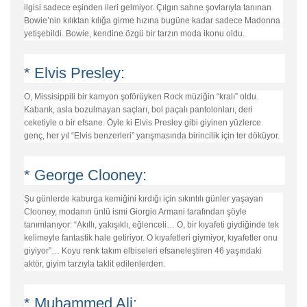
ilgisi sadece eşinden ileri gelmiyor. Çılgın sahne şovlarıyla tanınan
Bowie’nin kılıktan kılığa girme hızına bugüne kadar sadece Madonna
yetişebildi. Bowie, kendine özgü bir tarzın moda ikonu oldu.
* Elvis Presley:
O, Missisippili bir kamyon şoförüyken Rock müziğin “kralı” oldu.
Kabarık, asla bozulmayan saçları, bol paçalı pantolonları, deri
ceketiyle o bir efsane. Öyle ki Elvis Presley gibi giyinen yüzlerce
genç, her yıl “Elvis benzerleri” yarışmasında birincilik için ter döküyor.
* George Clooney:
Şu günlerde kaburga kemiğini kırdığı için sıkıntılı günler yaşayan
Clooney, modanın ünlü ismi Giorgio Armani tarafından şöyle
tanımlanıyor: “Akıllı, yakışıklı, eğlenceli… O, bir kıyafeti giydiğinde tek
kelimeyle fantastik hale getiriyor. O kıyafetleri giymiyor, kıyafetler onu
giyiyor”… Koyu renk takım elbiseleri efsaneleştiren 46 yaşındaki
aktör, giyim tarzıyla taklit edilenlerden.
* Muhammed Ali: