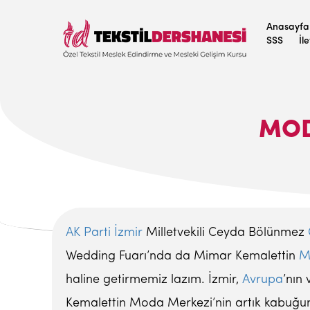
Anasayfa
SSS
İl
MOD
AK Parti
İzmir
Milletvekili Ceyda Bölünmez
Wedding Fuarı’nda da Mimar Kemalettin
M
haline getirmemiz lazım. İzmir,
Avrupa
’nın
Kemalettin Moda Merkezi’nin artık kabuğun