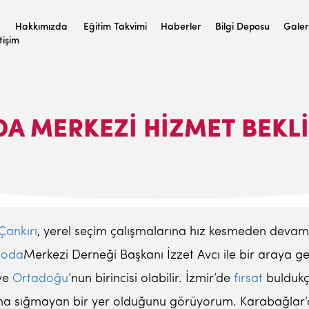
Hakkımızda
Eğitim Takvimi
Haberler
Bilgi Deposu
Galer
etişim
A MERKEZI HIZMET BEKL
Çankırı
, yerel seçim çalışmalarına hız kesmeden devam 
oda
Merkezi Derneği Başkanı İzzet Avcı ile bir araya ge
 ve
Ortadoğu
’nun birincisi olabilir. İzmir’de
fırsat
buldukç
a sığmayan bir yer olduğunu görüyorum. Karabağlar’da n