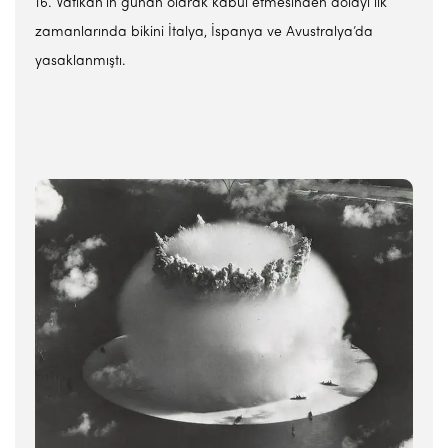
16. Vatikan’ın günah olarak kabul etmesinden dolayı ilk
zamanlarında bikini İtalya, İspanya ve Avustralya’da
yasaklanmıştı.