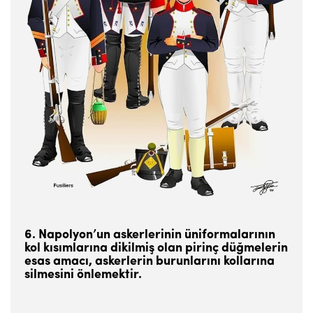
6. Napolyon’un askerlerinin üniformalarının
kol kısımlarına dikilmiş olan pirinç düğmelerin
esas amacı, askerlerin burunlarını kollarına
silmesini önlemektir.