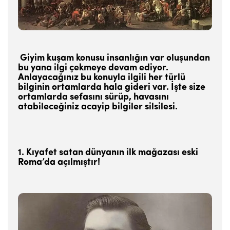
Giyim kuşam konusu insanlığın var oluşundan
bu yana ilgi çekmeye devam ediyor.
Anlayacağınız bu konuyla ilgili her türlü
bilginin ortamlarda hala gideri var. İşte size
ortamlarda sefasını sürüp, havasını
atabileceğiniz acayip bilgiler silsilesi.
1. Kıyafet satan dünyanın ilk mağazası eski
Roma’da açılmıştır!