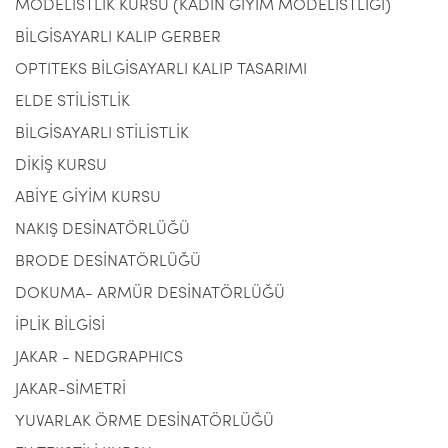
MODELİSTLİK KURSU (KADIN GİYİM MODELİSTLİĞİ)
BİLGİSAYARLI KALIP GERBER
OPTITEKS BİLGİSAYARLI KALIP TASARIMI
ELDE STİLİSTLİK
BİLGİSAYARLI STİLİSTLİK
DİKİŞ KURSU
ABİYE GİYİM KURSU
NAKIŞ DESİNATÖRLÜĞÜ
BRODE DESİNATÖRLÜĞÜ
DOKUMA- ARMÜR DESİNATÖRLÜĞÜ
İPLİK BİLGİSİ
JAKAR - NEDGRAPHICS
JAKAR-SİMETRİ
YUVARLAK ÖRME DESİNATÖRLÜĞÜ