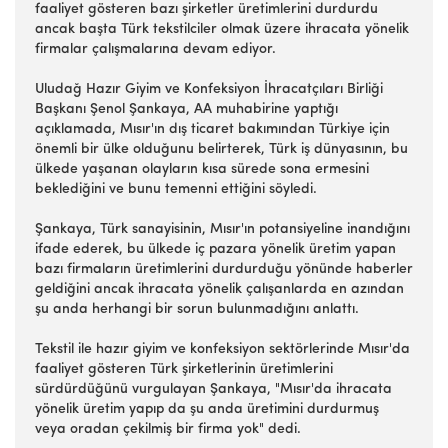
faaliyet gösteren bazı şirketler üretimlerini durdurdu
ancak başta Türk tekstilciler olmak üzere ihracata yönelik
firmalar çalışmalarına devam ediyor.
Uludağ Hazır Giyim ve Konfeksiyon İhracatçıları Birliği
Başkanı Şenol Şankaya, AA muhabirine yaptığı
açıklamada, Mısır'ın dış ticaret bakımından Türkiye için
önemli bir ülke olduğunu belirterek, Türk iş dünyasının, bu
ülkede yaşanan olayların kısa sürede sona ermesini
beklediğini ve bunu temenni ettiğini söyledi.
Şankaya, Türk sanayisinin, Mısır'ın potansiyeline inandığını
ifade ederek, bu ülkede iç pazara yönelik üretim yapan
bazı firmaların üretimlerini durdurduğu yönünde haberler
geldiğini ancak ihracata yönelik çalışanlarda en azından
şu anda herhangi bir sorun bulunmadığını anlattı.
Tekstil ile hazır giyim ve konfeksiyon sektörlerinde Mısır'da
faaliyet gösteren Türk şirketlerinin üretimlerini
sürdürdüğünü vurgulayan Şankaya, "Mısır'da ihracata
yönelik üretim yapıp da şu anda üretimini durdurmuş
veya oradan çekilmiş bir firma yok" dedi.