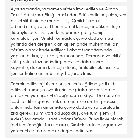
Aynı zamanda, tamamen sütten imal edilen ve Alman
Tekstil Araştırma Birliği tarafından ödüllendirilmiş olan, yeni
bir tekstil lifinin de mucidi…Lif, “Qmilch” olarak
adlandırılmış ve bu liften mamul kumaşlar döküm-tuşe
itibariyle ipek hissi verirken; pamuk gibi yıkanıp
kurutulabiliyor. Qmilch kumaşlar, çevre dostu olması
yanında deri alerjileri olan kişiler içinde mükemmel bir
çözüm olarak ifade ediliyor. Laboratuar ortamında
yapılan birkaç yıllık çalışma sonunda, Domaske ve ekibi
sütü protein tozuna indirgemeyi ve daha sonra
kaynatıp, dokuma kumaşa dönüştürülebilecek incelikte
şeritler haline getirebilmeyi başarabilmiş.
Tahmin edileceği üzere bu şeritlerin
eğrilme şekli elde
edilecek kumaşın özelliklerini de (daha hacimli, daha
parlak ve yumuşak vb.) doğrudan etkiliyor.
Domaske’ın
icadı bu lifler gerek malzeme gerekse üretim prosesi
anlamında tam anlamıyla
çevre dostu ve sürdürülebilir;
zira gerekli su miktarı oldukça düşük ve tüm işlem (lif
eldesi) toplamda 1 saat kadar sürüyor.
Buna ilave olarak,
ipekten, örneğin,
farklı olarak, Qmilch sadece organik ve
yenilenebilir malzemeler değerlendiriliyor.