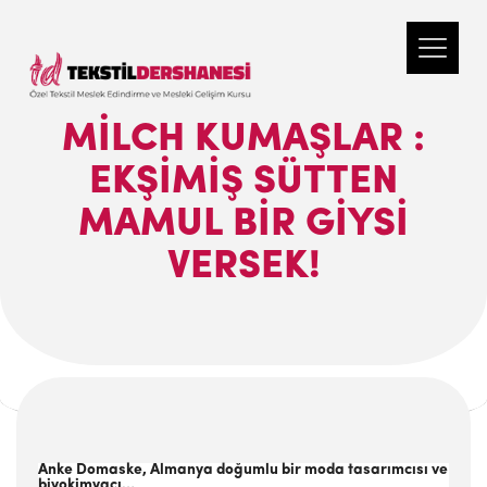
MILCH KUMAŞLAR :
EKŞIMIŞ SÜTTEN
MAMUL BIR GIYSI
VERSEK!
Anke Domaske, Almanya doğumlu bir moda tasarımcısı ve
biyokimyacı…