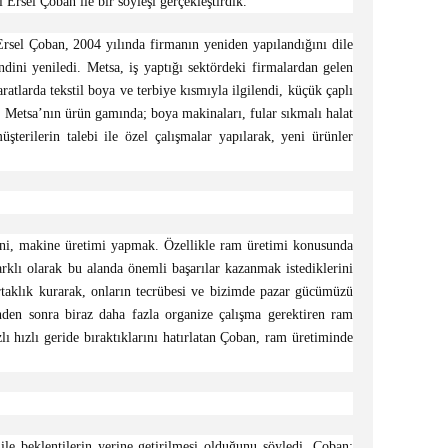
Ersel Çoban ile bir söyleşi gerçekleştirdik.
 Ersel Çoban, 2004 yılında firmanın yeniden yapılandığını dile
ini yeniledi. Metsa, iş yaptığı sektördeki firmalardan gelen
atlarda tekstil boya ve terbiye kısmıyla ilgilendi, küçük çaplı
i. Metsa’nın ürün gamında; boya makinaları, fular sıkmalı halat
rilerin talebi ile özel çalışmalar yapılarak, yeni ürünler
deni, makine üretimi yapmak. Özellikle ram üretimi konusunda
rklı olarak bu alanda önemli başarılar kazanmak istediklerini
rtaklık kurarak, onların tecrübesi ve bizimde pazar gücümüzü
nden sonra biraz daha fazla organize çalışma gerektiren ram
ı hızlı geride bıraktıklarını hatırlatan Çoban, ram üretiminde
ı ile beklentilerin yerine getirilmesi olduğunu söyledi. Çoban;