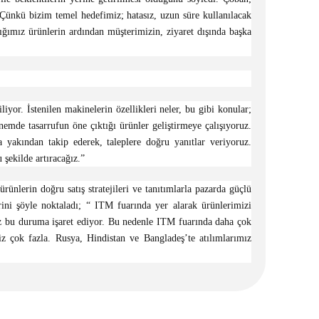
. Çünkü bizim temel hedefimiz; hatasız, uzun süre kullanılacak
ğımız ürünlerin ardından müşterimizin, ziyaret dışında başka
yor. İstenilen makinelerin özellikleri neler, bu gibi konular;
nemde tasarrufun öne çıktığı ürünler geliştirmeye çalışıyoruz.
a yakından takip ederek, taleplere doğru yanıtlar veriyoruz.
şekilde artıracağız.”
rünlerin doğru satış stratejileri ve tanıtımlarla pazarda güçlü
rini şöyle noktaladı; “ ITM fuarında yer alarak ürünlerimizi
riz bu duruma işaret ediyor. Bu nedenle ITM fuarında daha çok
iz çok fazla. Rusya, Hindistan ve Bangladeş’te atılımlarımız