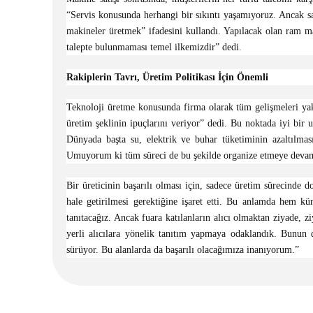
“Servis konusunda herhangi bir sıkıntı yaşamıyoruz. Ancak sat
makineler üretmek” ifadesini kullandı. Yapılacak olan ram m
talepte bulunmaması temel ilkemizdir” dedi.
Rakiplerin Tavrı, Üretim Politikası İçin Önemli
Teknoloji üretme konusunda firma olarak tüm gelişmeleri yakın
üretim şeklinin ipuçlarını veriyor” dedi. Bu noktada iyi bir 
Dünyada başta su, elektrik ve buhar tüketiminin azaltılması
Umuyorum ki tüm süreci de bu şekilde organize etmeye devam e
Bir üreticinin başarılı olması için, sadece üretim sürecinde d
hale getirilmesi gerektiğine işaret etti. Bu anlamda hem kü
tanıtacağız. Ancak fuara katılanların alıcı olmaktan ziyade,
yerli alıcılara yönelik tanıtım yapmaya odaklandık. Bunun d
sürüyor. Bu alanlarda da başarılı olacağımıza inanıyorum.”