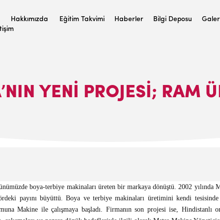
Hakkımızda
Eğitim Takvimi
Haberler
Bilgi Deposu
Galer
etişim
NIN YENI PROJESI; RAM 
ünümüzde boya-terbiye makinaları üreten bir markaya dönüştü. 2002 yılında Me
rdeki payını büyüttü. Boya ve terbiye makinaları üretimini kendi tesisinde m
amuna Makine ile çalışmaya başladı. Firmanın son projesi ise, Hindistanlı