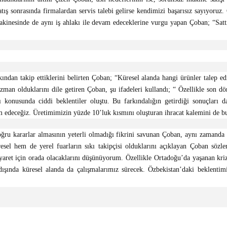
ış sonrasında firmalardan servis talebi gelirse kendimizi başarısız sayıyoruz
akinesinde de aynı iş ahlakı ile devam edeceklerine vurgu yapan Çoban; “Sattı
dan takip ettiklerini belirten Çoban; “Küresel alanda hangi ürünler talep edili
uzman olduklarını dile getiren Çoban, şu ifadeleri kullandı; “ Özellikle son dö
 konusunda ciddi beklentiler oluştu. Bu farkındalığın getirdiği sonuçları d
deceğiz. Üretimimizin yüzde 10’luk kısmını oluşturan ihracat kalemini de bu 
oğru kararlar almasının yeterli olmadığı fikrini savunan Çoban, aynı zamanda ü
resel hem de yerel fuarların sıkı takipçisi olduklarını açıklayan Çoban sözle
 ziyaret için orada olacaklarını düşünüyorum. Özellikle Ortadoğu’da yaşanan k
ışında küresel alanda da çalışmalarımız sürecek. Özbekistan’daki beklentim