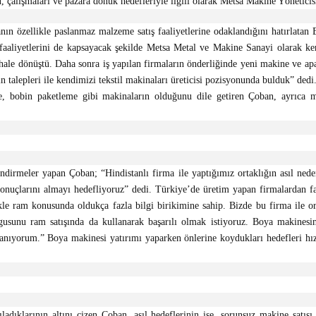
 çalışmaları ve pazara dönük hedefleriyle ilgili olarak Metsa Makine Yöneticisi 
nın özellikle paslanmaz malzeme satış faaliyetlerine odaklandığını hatırlatan
aaliyetlerini de kapsayacak şekilde Metsa Metal ve Makine Sanayi olarak kend
 hale dönüştü. Daha sonra iş yapılan firmaların önderliğinde yeni makine ve apar
n talepleri ile kendimizi tekstil makinaları üreticisi pozisyonunda bulduk” ded
bobin paketleme gibi makinaların olduğunu dile getiren Çoban, ayrıca müşte
endirmeler yapan Çoban; “Hindistanlı firma ile yaptığımız ortaklığın asıl ne
sonuçlarını almayı hedefliyoruz” dedi. Türkiye’de üretim yapan firmalardan fa
e ram konusunda oldukça fazla bilgi birikimine sahip. Bizde bu firma ile o
usunu ram satışında da kullanarak başarılı olmak istiyoruz. Boya makinesi
nanıyorum.” Boya makinesi yatırımı yaparken önlerine koydukları hedefleri hızl
ıladıklarının altını çizen Çoban, asıl hedeflerinin ise, sorunsuz makine satış