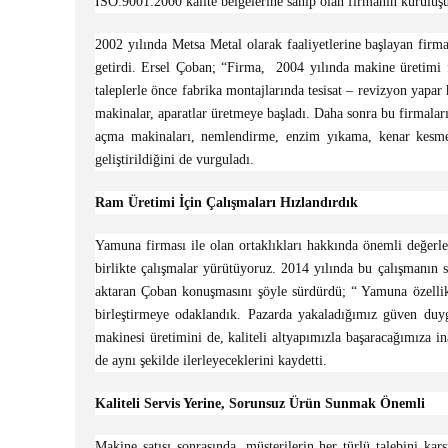
ISO:9001:2000 kalite belgelerine sahip olan firmanın kuruluşu,
2002 yılında Metsa Metal olarak faaliyetlerine başlayan firma
getirdi. Ersel Çoban; “Firma, 2004 yılında makine üretimi f
taleplerle önce fabrika montajlarında tesisat – revizyon yapar
makinalar, aparatlar üretmeye başladı. Daha sonra bu firmaları
açma makinaları, nemlendirme, enzim yıkama, kenar kesme, 
geliştirildiğini de vurguladı.
Ram Üretimi İçin Çalışmaları Hızlandırdık
Yamuna firması ile olan ortaklıkları hakkında önemli değerl
birlikte çalışmalar yürütüyoruz. 2014 yılında bu çalışmanın 
aktaran Çoban konuşmasını şöyle sürdürdü; “ Yamuna özellikl
birleştirmeye odaklandık. Pazarda yakaladığımız güven duyg
makinesi üretimini de, kaliteli altyapımızla başaracağımıza i
de aynı şekilde ilerleyeceklerini kaydetti.
Kaliteli Servis Yerine, Sorunsuz Ürün Sunmak Önemli
Makine satışı sonrasında, müşterilerin her türlü talebini karş