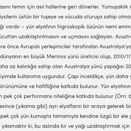
sını temin için asıl hallerine geri dönerler. Yumuşaklı
iysilerin üstün bir tuşeye ve vücuda oturuşa sahip olmas
i vardır – yün elyafının higroskopik özünün nemi emme 
cuttan uzaklaştırılmasını ve uçmasını sağlayan. Avust
e önce Avrupalı yerleşimciler tarafından Avustralya’ya 
dünyanın en büyük Merinos yünü üreticisi olup, 2010/1
a az kalınlığa sahip olan Avustralya yünü yapağısı 2010/
 giyimde kullanıma uygundur. Çapı inceldikçe, yün daha y
örünümüne ve hafifliğine katkıda bulunur. Yün elyafının
ünün pek çok performans niteliğine katkıda bulunur (Örn:
since (yıkama gibi) ayrı elyafların bir araya gelerek bi
u, pek çok yün kumaşta tamamıyla kendine özgü bir ele 
 yıkamaktır ki, bu aslında kir ve yağı uzaklaştırmak içi