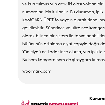
ve kurutulmuş yün artık iki olası yoldan bi
numaraları için kullanılır. Bu durumda, iplik
KAMGARN ÜRETİM yaygın olarak daha ince ipli
getirilmiştir. Süperince ve ultraince kamgar
olarak bilinen bir sistem ile tanımlanabili
bütününün ortalama elyaf çapıyla doğrudan i
Yün elyafı ne kadar ince olursa, yün iplikte
Bu hem kamgarn hem de ştraygarn kumaşlar
woolmark.com
Kurum