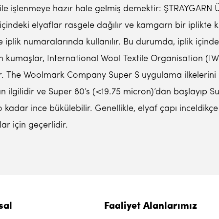
ri ile işlenmeye hazır hale gelmiş demektir: ŞTRAYGARN 
 içindeki elyaflar rasgele dağılır ve kamgarn bir iplikte 
k numaralarında kullanılır. Bu durumda, iplik içindeki
n kumaşlar, International Wool Textile Organisation (IWT
rler. The Woolmark Company Super S uygulama ilkelerini
lgilidir ve Super 80’s (<19.75 micron)’dan başlayıp Sup
 o kadar ince bükülebilir. Genellikle, elyaf çapı inceld
 için geçerlidir.
sal
Faaliyet Alanlarımız