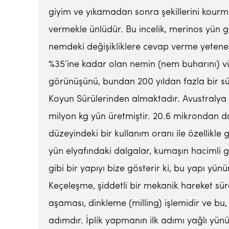
giyim ve yıkamadan sonra şekillerini kourma
vermekle ünlüdür. Bu incelik, merinos yün g
nemdeki değişikliklere cevap verme yeteneğ
%35’ine kadar olan nemin (nem buharını) vü
görünüşünü, bundan 200 yıldan fazla bir sür
Koyun Sürülerinden almaktadır. Avustralya 
milyon kg yün üretmiştir. 20.6 mikrondan dah
düzeyindeki bir kullanım oranı ile özellikle
yün elyafındaki dalgalar, kumaşın hacimli g
gibi bir yapıyı bize gösterir ki, bu yapı y
Keçeleşme, şiddetli bir mekanik hareket süre
aşaması, dinkleme (milling) işlemidir ve b
adımdır. İplik yapmanın ilk adımı yağlı yünü