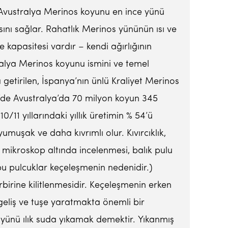
k Avustralya Merinos koyunu en ince yünü
ını sağlar. Rahatlık Merinos yününün ısı ve
kapasitesi vardır – kendi ağırlığının
ralya Merinos koyunu ismini ve temel
getirilen, İspanya’nın ünlü Kraliyet Merinos
1’de Avustralya’da 70 milyon koyun 345
11 yıllarındaki yıllık üretimin % 54’ü
umuşak ve daha kıvrımlı olur. Kıvırcıklık,
 mikroskop altında incelenmesi, balık pulu
 bu pulcuklar keçeleşmenin nedenidir.)
rbirine kilitlenmesidir. Keçeleşmenin erken
geliş ve tuşe yaratmakta önemli bir
n yünü ılık suda yıkamak demektir. Yıkanmış