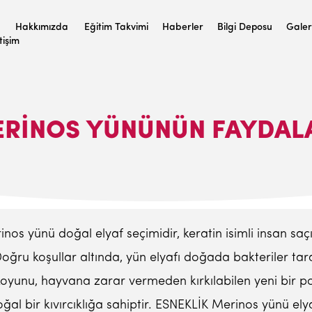
Hakkımızda
Eğitim Takvimi
Haberler
Bilgi Deposu
Galer
etişim
RİNOS YÜNÜNÜN FAYDAL
yünü doğal elyaf seçimidir, keratin isimli insan saç
u koşullar altında, yün elyafı doğada bakteriler tarafı
oyunu, hayvana zarar vermeden kırkılabilen yeni bir po
ğal bir kıvırcıklığa sahiptir. ESNEKLİK Merinos yünü elya