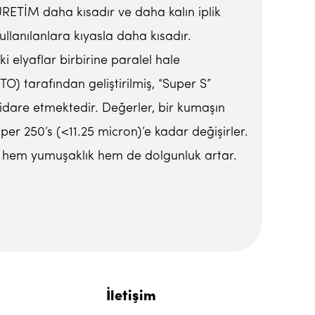
ÜRETİM daha kısadır ve daha kalın iplik
kullanılanlara kıyasla daha kısadır.
 elyaflar birbirine paralel hale
O) tarafından geliştirilmiş, “Super S”
 idare etmektedir. Değerler, bir kumaşın
er 250’s (<11.25 micron)’e kadar değişirler.
ikçe hem yumuşaklık hem de dolgunluk artar.
İletişim