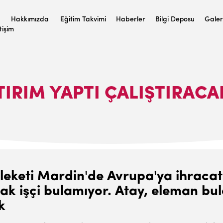
Hakkımızda
Eğitim Takvimi
Haberler
Bilgi Deposu
Galer
etişim
IRIM YAPTI ÇALIŞTIRACA
keti Mardin'de Avrupa'ya ihracat y
ak işçi bulamıyor. Atay, eleman bula
k