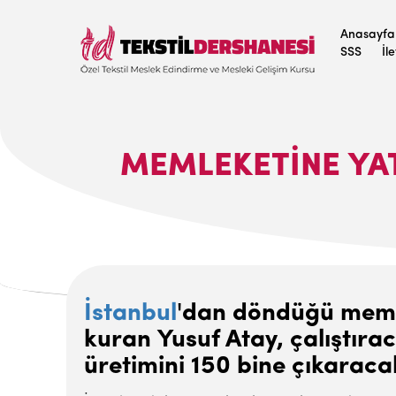
Anasayfa
SSS
İl
MEMLEKETINE YAT
İstanbul
'dan döndüğü memle
kuran Yusuf Atay, çalıştırac
üretimini 150 bine çıkaraca