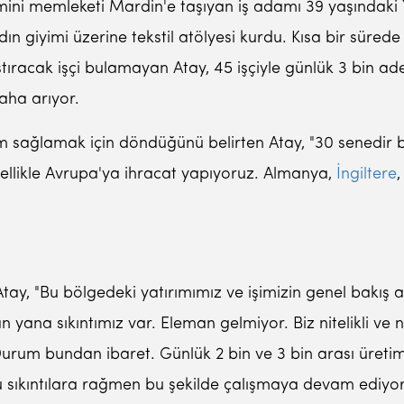
eyimini memleketi Mardin'e taşıyan iş adamı 39 yaşındak
adın giyimi üzerine tekstil atölyesi kurdu. Kısa bir süre
ıştıracak işçi bulamayan Atay, 45 işçiyle günlük 3 bin ad
daha arıyor.
 sağlamak için döndüğünü belirten Atay, "30 senedir b
ellikle Avrupa'ya ihracat yapıyoruz. Almanya,
İngiltere
,
tay, "Bu bölgedeki yatırımımız ve işimizin genel bakış a
na sıkıntımız var. Eleman gelmiyor. Biz nitelikli ve nit
urum bundan ibaret. Günlük 2 bin ve 3 bin arası üretim
Bu sıkıntılara rağmen bu şekilde çalışmaya devam ediyo