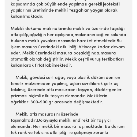
kapsamında çok büyük ende yapılması gerekli jeotekstil
yapılarının üretiminde mekikli tezgahlar yaygın olarak
kullanılmaktadır.
Mekikli dokuma makinalarında mekik ve üzerinde taşıdığı
atkı ipliği,ağızlığın her açılışında,makinanın sağ ve solunda
bulunan mekik yuvaları arasında hareket etmektedir.Bu
işlem masura üzerindeki atkı ipliği bitinceye kadar devam
eder. Mekik üzerindeki masura boşaldığında,masura
otomatik olarak değiştirilir. Mekik çeşitli vuruş tertibatları
kullanılarak fırlatılabilmektedir.
Mekik, gövdesi sert ağaç veya plastik döküm denilen
fenolik malzemeden yapılmış, uçları sivriltilerek çelik uç
takılmış, üzerinde atkı masurasını taşıyan, dikdörtgenler
prizması biçimli atkı taşıyıcı elemandır. Mekiklerin
ağırlıkları 300-900 gr arasında değişmektedir.
Mekik, atkı masurasını üzerinde
taşımaktadır.Dolayısıyla mekik, endirekt bir taşıyıcı
elemandır. Her mekik bir masura taşımaktadır. Bu durum
tek renk ve tek cins atkı ipliği ile çalışmayı zorunlu