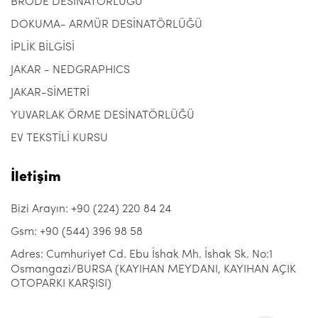
BRODE DESİNATÖRLÜĞÜ
DOKUMA- ARMÜR DESİNATÖRLÜĞÜ
İPLİK BİLGİSİ
JAKAR - NEDGRAPHICS
JAKAR-SİMETRİ
YUVARLAK ÖRME DESİNATÖRLÜĞÜ
EV TEKSTİLİ KURSU
İletişim
Bizi Arayın: +90 (224) 220 84 24
Gsm: +90 (544) 396 98 58
Adres: Cumhuriyet Cd. Ebu İshak Mh. İshak Sk. No:1
Osmangazi/BURSA (KAYIHAN MEYDANI, KAYIHAN AÇIK
OTOPARKI KARŞISI)