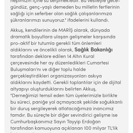
hepimizin içine su serpmektedir. Bu vesileyle gece-
gündüz, genç-yaşlı demeden bu milletin fertlerinin
sağlığı için seferber olan sağlık çalışanlarımıza
şükranlarımızı sunuyoruz." ifadelerini kullandı.
Akkuş, kendilerinin de MARİŞ olarak, dünyada
dramatik boyutlara ulaşan gelişmeler karşısında
pro-aktif bir tutumla gerekli tüm önlemleri
Sağlık Bakanlığı
aldıklarını ve öncelikli olarak,
tarafından deklare edilen 14 Altın Kural
çerçevesinde her ay düzenledikleri Cumartesi
Buluşmaları'nı ve diğer toplu halde
gerçekleştirdikleri organizasyonları askıya
aldıklarını kaydetti. Gerekli toplantılar için de dijital
altyapıyı oluşturduklarını belirten Akkuş,
"Derneğimizi temsil eden tüm üyelerimizle birlikte
bu süreci, paniğe yol açmayacak şekilde soğukkanlı
bir duruş sergileyerek atlatacağımıza inancımız
tamdır. Bu süreçte bir diğer sevindirici gelişme ise
Cumhurbaşkanımız Sayın Tayyip Erdoğan
tarafından kamuoyuna açıklanan 100 milyar TL'lik