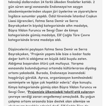
teknoloji dallarından 24 farklı ülkeden finalistler katıldı. 2
gün süren sergi esnasında Endonezya'nın saygın
akademisyenlerinden oluşan jüri üyelerine ve ziyaretçilere
İngilizce sunumlar yapıldı. Ödül töreninde İstanbul Coşkun
Lisesi öğrencileri, Fatma Sena Demir ve Serra
Bayrakçeken'in biyoloji kategorisinde altın madalya,
Büşra Vildan Furuncu ve Sevgi Özer de kimya
kategorisinde gümüş madalya, Elif Çağla Türe Çevre
kategorisinde bronz madalya aldı.
Düşüncelerini paylaşan Fatma Sena Demir ve Serra
Bayrakçeken, "Projenin yapımı bile bize o kadar fazla
değer kattı ki aldığımız en büyük ödül buydu zaten.
Aldığımız başarıdan ötürü çok mutluyuz. Yarışma
esnasında bulunduğumuz ortamda kültürlerarası diyalog
ortamı yakaladık. Burada, Endonezya insanındaki
hoşgörüyü gördük. Ayrıca, organizasyon komitesindeki
samimiyete ve ilgiye çok teşekkür ederiz." diye konuştu.
Kimya kategorisinde gümüş alan Büşra Vildan Furuncu ve
Sevgi Özer, "
Projemizle ülkemizdeki tekstil atık sularını
n
çevreye verdiği zararı engellemeyi amaçladık. Bu yoğun
çalışma ortamı sırasında bize destek olan ailemize ve