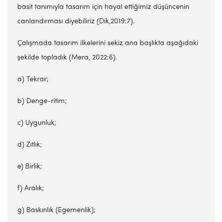
basit tanımıyla tasarım için hayal ettiğimiz düşüncenin
canlandırması diyebiliriz (Dik,2019:7).
Çalışmada tasarım ilkelerini sekiz ana başlıkta aşağıdaki
şekilde topladık (Mera, 2022:6).
a) Tekrar;
b) Denge-ritim;
c) Uygunluk;
d) Zıtlık;
e) Birlik;
f) Aralık;
g) Baskınlık (Egemenlik);