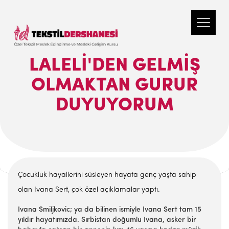
LALELI'DEN GELMIŞ
OLMAKTAN GURUR
DUYUYORUM
Çocukluk hayallerini süsleyen hayata genç yaşta sahip
olan Ivana Sert, çok özel açıklamalar yaptı.
Ivana Smiljkovic; ya da bilinen ismiyle Ivana Sert tam 15
yıldır hayatımızda. Sırbistan doğumlu Ivana, asker bir