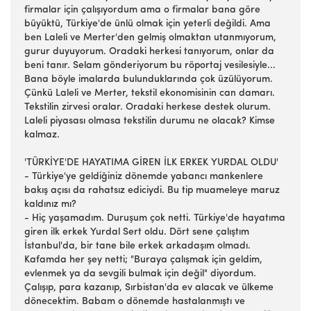
firmalar için çalışıyordum ama o firmalar bana göre
büyüktü, Türkiye'de ünlü olmak için yeterli değildi. Ama
ben Laleli ve Merter'den gelmiş olmaktan utanmıyorum,
gurur duyuyorum. Oradaki herkesi tanıyorum, onlar da
beni tanır. Selam gönderiyorum bu röportaj vesilesiyle...
Bana böyle imalarda bulunduklarında çok üzülüyorum.
Çünkü Laleli ve Merter, tekstil ekonomisinin can damarı.
Tekstilin zirvesi oralar. Oradaki herkese destek olurum.
Laleli piyasası olmasa tekstilin durumu ne olacak? Kimse
kalmaz.
'TÜRKİYE'DE HAYATIMA GİREN İLK ERKEK YURDAL OLDU'
- Türkiye'ye geldiğiniz dönemde yabancı mankenlere
bakış açısı da rahatsız ediciydi. Bu tip muameleye maruz
kaldınız mı?
- Hiç yaşamadım. Duruşum çok netti. Türkiye'de hayatıma
giren ilk erkek Yurdal Sert oldu. Dört sene çalıştım
İstanbul'da, bir tane bile erkek arkadaşım olmadı.
Kafamda her şey netti; "Buraya çalışmak için geldim,
evlenmek ya da sevgili bulmak için değil" diyordum.
Çalışıp, para kazanıp, Sırbistan'da ev alacak ve ülkeme
dönecektim. Babam o dönemde hastalanmıştı ve