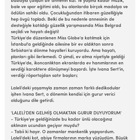
babayla çalışan bir annenin kızı. 16 yaşına kadar müzik,
bale ve spor eğitimi aldı, bu alanlarda birçok madalya ve
ödülün sahibi oldu. Çocukluğundan itibaren güzelliğiyle
hep övgü topladı. Belki de bu nedenle annesinin de
desteğiyle katıldığı güzellik yarışmasında Miss Belgrad
seçildi ve hayatı değişti!
Türkiye'de düzenlenen Miss Globe'a katılmak için
İstanbul'a geldiğinde ailesine bir ev aldıktan sonra
Sırbistan'a dönme hayalleri kuruyordu. Ama hayatı,
planları gibi ilerlemedi. O şimdi, ev alma niyetiyle geldiği
Türkiye'de, ikoncanlıktan ekranlarda ev hanımlarının en
sevdiği karaktere dönüşmeyi başardı. İşte Ivana Sert'in,
verdiği röportajdan satır başları;
Laleli'deki yaşamıyla zaman zaman farklı dedikodular
işiten Ivana Sert, o dönemin kendisi için gurur verici
olduğunu dile getirdi.
'LALELİ'DEN GELMİŞ OLMAKTAN GURUR DUYUYORUM'
- Türkiye'ye geldiğinizde bu kadar ünlü olacağınız
aklınızın ucundan geçiyor muydu?
- Tabii ki hayır. O zamanlar mankenlik yapıyordum.
Laleli'deki kot, abiye firmalarının marka yüzüydüm. Büyük