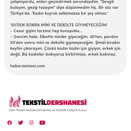
çalışmıyordu, onları geçindirmek zorundaydım. "Sevgili
bulayım, gezip tozayım" diye düşünmedim hiç. Bir söz var
Türkiye'de, 'Kadın kuyruk sallamazsa bir şey olmaz.'
'50'DEN SONRA MİNİ VE DEKOLTE GİYMEYECEĞİM'
- Cesur giyim tarzınız hep konuşuldu...
- Gencim hala. Elbette miniler giyeceğim. 40'tan, pardon
50'den sonra mini ve dekolte giymeyeceğim. Şimdi bırakın
keyfini çıkarayım. Çünkü kadın kadın için giyiyor, erkek için
değil. Biz kadınlar bakıyoruz birbirimize, erkek bakmaz.
haberzamani.com