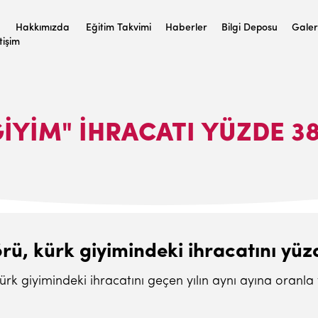
Hakkımızda
Eğitim Takvimi
Haberler
Bilgi Deposu
Galer
etişim
IYIM" IHRACATI YÜZDE 3
törü, kürk giyimindeki ihracatını y
kürk giyimindeki ihracatını geçen yılın aynı ayına oranl