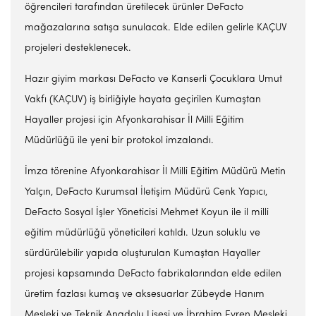
öğrencileri tarafından üretilecek ürünler DeFacto
mağazalarına satışa sunulacak. Elde edilen gelirle KAÇUV
projeleri desteklenecek.
Hazır giyim markası DeFacto ve Kanserli Çocuklara Umut
Vakfı (KAÇUV) iş birliğiyle hayata geçirilen Kumaştan
Hayaller projesi için Afyonkarahisar İl Milli Eğitim
Müdürlüğü ile yeni bir protokol imzalandı.
İmza törenine Afyonkarahisar İl Milli Eğitim Müdürü Metin
Yalçın, DeFacto Kurumsal İletişim Müdürü Cenk Yapıcı,
DeFacto Sosyal İşler Yöneticisi Mehmet Koyun ile il milli
eğitim müdürlüğü yöneticileri katıldı. Uzun soluklu ve
sürdürülebilir yapıda oluşturulan Kumaştan Hayaller
projesi kapsamında DeFacto fabrikalarından elde edilen
üretim fazlası kumaş ve aksesuarlar Zübeyde Hanım
Mesleki ve Teknik Anadolu Lisesi ve İbrahim Evren Mesleki