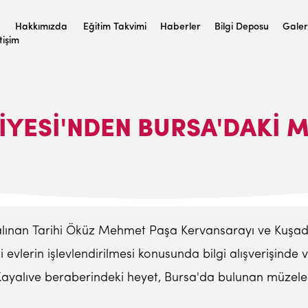
Hakkımızda
Eğitim Takvimi
Haberler
Bilgi Deposu
Galer
etişim
IYESI'NDEN BURSA'DAKI 
 alınan Tarihi Öküz Mehmet Paşa Kervansarayı ve Kuşada
 evlerin işlevlendirilmesi konusunda bilgi alışverişind
yalıve beraberindeki heyet, Bursa'da bulunan müzeleri 