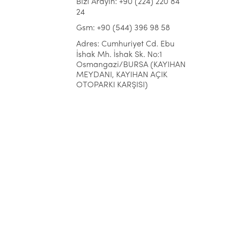
Bizi Arayın: +90 (224) 220 84
24
Gsm: +90 (544) 396 98 58
Adres: Cumhuriyet Cd. Ebu
İshak Mh. İshak Sk. No:1
Osmangazi/BURSA (KAYIHAN
MEYDANI, KAYIHAN AÇIK
OTOPARKI KARŞISI)