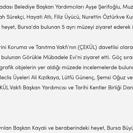
dası Belediye Başkan Yardımcıları Ayşe Şerifoğlu, Muza
h Sürekçi, Hayati Atlı, Filiz Üyücü, Nurettin Öztürkve Ku
ığı heyet, Bursa'da bulunan 5 ayrı müzeyi ziyaret edere
ini Koruma ve Tanıtma Vakfı'nın (ÇEKÜL) davetlisi olarak
e bulunan Görükle Mübadele Evi'ni ziyaret etti. Göç sıra
grafik objelerin yer aldığı müzede incelemelerde bulun
eclis Üyeleri Ali Kızılkaya, Lütfü Günenç, Şemsi Oğuz v
ÜL Vakfı Başkan Yardımcısı ve Tarihi Kentler Birliği Da
rılan Başkan Kayalı ve beraberindeki heyet, Bursa Büyü