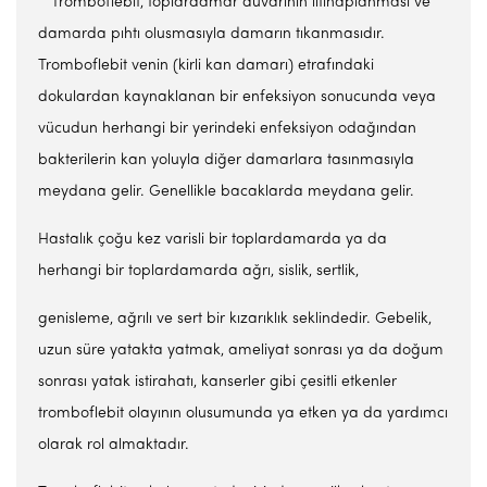
Tromboflebit, toplardamar duvarının iltihaplanması ve
damarda pıhtı olusmasıyla damarın tıkanmasıdır.
Tromboflebit venin (kirli kan damarı) etrafındaki
dokulardan kaynaklanan bir enfeksiyon sonucunda veya
vücudun herhangi bir yerindeki enfeksiyon odağından
bakterilerin kan yoluyla diğer damarlara tasınmasıyla
meydana gelir. Genellikle bacaklarda meydana gelir.
Hastalık çoğu kez varisli bir toplardamarda ya da
herhangi bir toplardamarda ağrı, sislik, sertlik,
genisleme, ağrılı ve sert bir kızarıklık seklindedir. Gebelik,
uzun süre yatakta yatmak, ameliyat sonrası ya da doğum
sonrası yatak istirahatı, kanserler gibi çesitli etkenler
tromboflebit olayının olusumunda ya etken ya da yardımcı
olarak rol almaktadır.