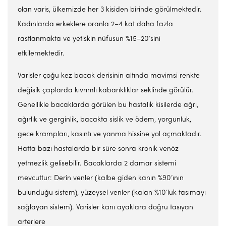
olan varis, ülkemizde her 3 kisiden birinde görülmektedir.
Kadınlarda erkeklere oranla 2–4 kat daha fazla
rastlanmakta ve yetiskin nüfusun %15–20’sini
etkilemektedir.
Varisler çoğu kez bacak derisinin altında mavimsi renkte
değisik çaplarda kıvrımlı kabarıklıklar seklinde görülür.
Genellikle bacaklarda görülen bu hastalık kisilerde ağrı,
ağırlık ve gerginlik, bacakta sislik ve ödem, yorgunluk,
gece krampları, kasıntı ve yanma hissine yol açmaktadır.
Hatta bazı hastalarda bir süre sonra kronik venöz
yetmezlik gelisebilir. Bacaklarda 2 damar sistemi
mevcuttur: Derin venler (kalbe giden kanın %90’ının
bulunduğu sistem), yüzeysel venler (kalan %10’luk tasımayı
sağlayan sistem). Varisler kanı ayaklara doğru tasıyan
arterlere