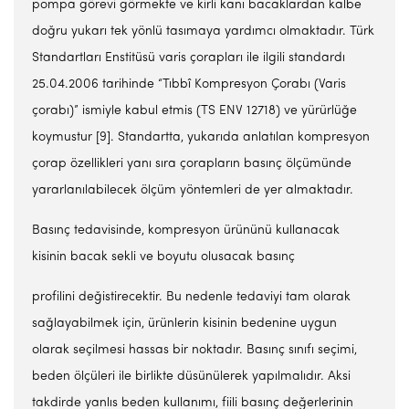
pompa görevi görmekte ve kirli kanı bacaklardan kalbe
doğru yukarı tek yönlü tasımaya yardımcı olmaktadır. Türk
Standartları Enstitüsü varis çorapları ile ilgili standardı
25.04.2006 tarihinde “Tıbbî Kompresyon Çorabı (Varis
çorabı)” ismiyle kabul etmis (TS ENV 12718) ve yürürlüğe
koymustur [9]. Standartta, yukarıda anlatılan kompresyon
çorap özellikleri yanı sıra çorapların basınç ölçümünde
yararlanılabilecek ölçüm yöntemleri de yer almaktadır.
Basınç tedavisinde, kompresyon ürününü kullanacak
kisinin bacak sekli ve boyutu olusacak basınç
profilini değistirecektir. Bu nedenle tedaviyi tam olarak
sağlayabilmek için, ürünlerin kisinin bedenine uygun
olarak seçilmesi hassas bir noktadır. Basınç sınıfı seçimi,
beden ölçüleri ile birlikte düsünülerek yapılmalıdır. Aksi
takdirde yanlıs beden kullanımı, fiili basınç değerlerinin