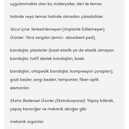
uygulanmakta olan bu materyaller, deri ile temas
halinde veya temas halinde olmadan çalısabilirler.
Vücut
i
çine Yerle
s
tirilemeyen
(Implante Edilemeyen)
Ürünler: Yara sargıları (emici- absorbent ped),
bandajlar, plasterler (basit elastik ya da elastik olmayan
bandajlar, hafif destek bandajları, baskı
bandajları, ortopedik bandajlar, kompresyon çorapları),
gazlı bezler, sargı bezleri, tamponlar, fiber-optik
elemanlar.
Ekstra Bedensel Ürünler (Ekstrakorporal):
Yapay böbrek,
yapay karaciğer ve mekanik akciğer gibi
mekanik organlar.