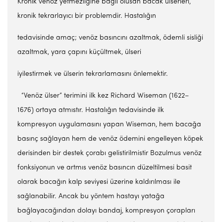
Kronik venöz yetmezliğine bağlı olusan bacak ülserleri,
kronik tekrarlayıcı bir problemdir. Hastalığın
tedavisinde amaç; venöz basıncını azaltmak, ödemli sisliği
azaltmak, yara çapını küçültmek, ülseri
iyilestirmek ve ülserin tekrarlamasını önlemektir.
“Venöz ülser” terimini ilk kez Richard Wiseman (1622–
1676) ortaya atmıstır. Hastalığın tedavisinde ilk
kompresyon uygulamasını yapan Wiseman, hem bacağa
basınç sağlayan hem de venöz ödemini engelleyen köpek
derisinden bir destek çorabı gelistirilmistir Bozulmus venöz
fonksiyonun ve artmıs venöz basıncın düzeltilmesi basit
olarak bacağın kalp seviyesi üzerine kaldırılması ile
sağlanabilir. Ancak bu yöntem hastayı yatağa
bağlayacağından dolayı bandaj, kompresyon çorapları