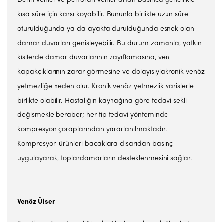
Derin venler ve perforan venler artan basınca genellikle
kısa süre için karsı koyabilir. Bununla birlikte uzun süre
oturulduğunda ya da ayakta durulduğunda esnek olan
damar duvarları genisleyebilir. Bu durum zamanla, yatkın
kisilerde damar duvarlarının zayıflamasına, ven
kapakçıklarının zarar görmesine ve dolayısıylakronik venöz
yetmezliğe neden olur. Kronik venöz yetmezlik varislerle
birlikte olabilir. Hastalığın kaynağına göre tedavi sekli
değismekle beraber; her tip tedavi yönteminde
kompresyon çoraplarından yararlanılmaktadır.
Kompresyon ürünleri bacaklara dısarıdan basınç
uygulayarak, toplardamarların desteklenmesini sağlar.
Venöz Ülser