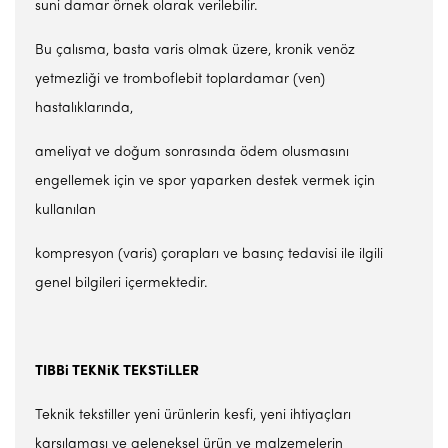
suni damar örnek olarak verilebilir.
Bu çalısma, basta varis olmak üzere, kronik venöz
yetmezliği ve tromboflebit toplardamar (ven)
hastalıklarında,
ameliyat ve doğum sonrasında ödem olusmasını
engellemek için ve spor yaparken destek vermek için
kullanılan
kompresyon (varis) çorapları ve basınç tedavisi ile ilgili
genel bilgileri içermektedir.
TIBB
i
TEKN
i
K TEKST
i
LLER
Teknik tekstiller yeni ürünlerin kesfi, yeni ihtiyaçları
karsılaması ve geleneksel ürün ve malzemelerin