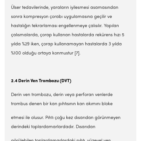
Ülser tedavilerinde, yaraların iyilesmesi asamasından
sonra kompresyon çorabı uygulamasına geçilir ve
hastalığın tekrarlaması engellenmeye çalısılır. Yapılan
çalısmalarda, çorap kullanan hastalarda rekürens hızı 5
yılda %29 iken, çorap kullanamayan hastalarda 3 yılda
%100 olduğu ortaya konmustur [7].
2.4 Derin Ven Trombozu (DVT)
Derin ven trombozu, derin veya perforan venlerde
trombus denen bir kan pıhtısının kan akımını bloke
etmesi ile olusur. Pıhtı çoğu kez dısarıdan görünmeyen
derindeki toplardamarlardadır. Dısarıdan
görülebilen toplardamarlardaki pıhtı, yüzeyel ven