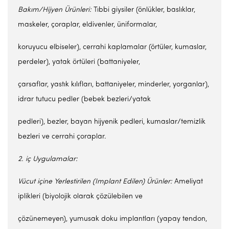
Bakım/Hijyen Ürünleri:
Tıbbi giysiler (önlükler, baslıklar,
maskeler, çoraplar, eldivenler, üniformalar,
koruyucu elbiseler), cerrahi kaplamalar (örtüler, kumaslar,
perdeler), yatak örtüleri (battaniyeler,
çarsaflar, yastık kılıfları, battaniyeler, minderler, yorganlar),
idrar tutucu pedler (bebek bezleri/yatak
pedleri), bezler, bayan hijyenik pedleri, kumaslar/temizlik
bezleri ve cerrahi çoraplar.
2.
i
ç Uygulamalar:
Vücut
i
çine Yerle
s
tirilen (Implant Edilen) Ürünler:
Ameliyat
iplikleri (biyolojik olarak çözülebilen ve
çözünemeyen), yumusak doku implantları (yapay tendon,