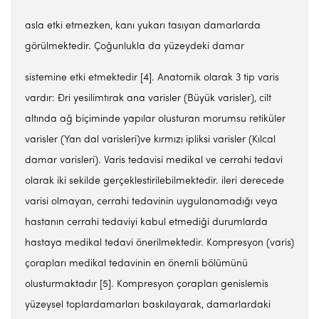
asla etki etmezken, kanı yukarı tasıyan damarlarda
görülmektedir. Çoğunlukla da yüzeydeki damar
sistemine etki etmektedir [4]. Anatomik olarak 3 tip varis
vardır: Đri yesilimtırak ana varisler (Büyük varisler), cilt
altında ağ biçiminde yapılar olusturan morumsu retiküler
varisler (Yan dal varisleri)ve kırmızı ipliksi varisler (Kılcal
damar varisleri). Varis tedavisi medikal ve cerrahi tedavi
olarak iki sekilde gerçeklestirilebilmektedir. ileri derecede
varisi olmayan, cerrahi tedavinin uygulanamadığı veya
hastanın cerrahi tedaviyi kabul etmediği durumlarda
hastaya medikal tedavi önerilmektedir. Kompresyon (varis)
çorapları medikal tedavinin en önemli bölümünü
olusturmaktadır [5]. Kompresyon çorapları genislemis
yüzeysel toplardamarları baskılayarak, damarlardaki