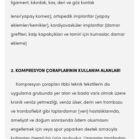
ligament, kıkırdak, kas, deri ve göz kontak
lensi/yapay kornea), ortopedik implantlar (yapay
eklemler/kemikler), kardiyovasküler implantlar (damar
greftleri, kalp kapakçıkları ve tamiri için kumaslar, damar
ekleme)
2. KOMPRESYON ÇORAPLARININ KULLANIM ALANLARI
Kompresyon çorapları tıbbi teknik tekstillerin dıs
uygulama grubunda yer alan ve basta varis olmak üzere
kronik venöz yetmezliği, venöz ülser, derin ven trombozu
ve tromboflebit gibi toplardamar (ven) hastalıklarında,
ameliyat ve doğum sonrasında ödem olusmasını
engellemek için veya spor yaparken destek amacıyla
kullanılan önemli bir ürün grubudur. Uzmanlar tarafından