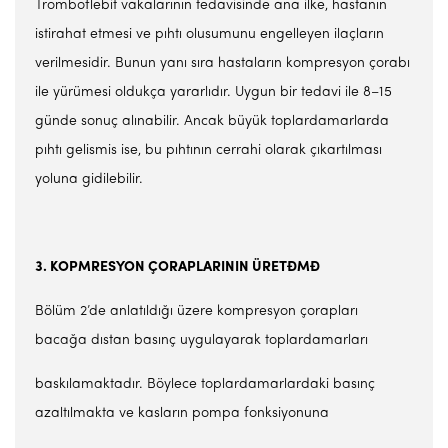
Tromboflebit vakalarının tedavisinde ana ilke, hastanın
istirahat etmesi ve pıhtı olusumunu engelleyen ilaçların
verilmesidir. Bunun yanı sıra hastaların kompresyon çorabı
ile yürümesi oldukça yararlıdır. Uygun bir tedavi ile 8–15
günde sonuç alınabilir. Ancak büyük toplardamarlarda
pıhtı gelismis ise, bu pıhtının cerrahi olarak çıkartılması
yoluna gidilebilir.
3. KOPMRESYON ÇORAPLARININ ÜRET
Đ
M
Đ
Bölüm 2’de anlatıldığı üzere kompresyon çorapları
bacağa dıstan basınç uygulayarak toplardamarları
baskılamaktadır. Böylece toplardamarlardaki basınç
azaltılmakta ve kasların pompa fonksiyonuna