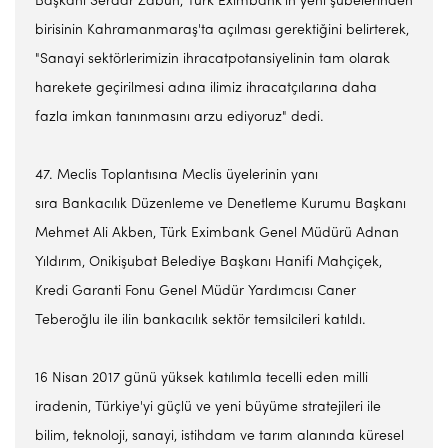
Başkanı Serdar Zabun, Türk Eximbank'ın yeni şubelerinden
birisinin Kahramanmaraş'ta açılması gerektiğini belirterek,
"Sanayi sektörlerimizin ihracatpotansiyelinin tam olarak
harekete geçirilmesi adına ilimiz ihracatçılarına daha
fazla imkan tanınmasını arzu ediyoruz" dedi.
47. Meclis Toplantısına Meclis üyelerinin yanı
sıra Bankacılık Düzenleme ve Denetleme Kurumu Başkanı
Mehmet Ali Akben, Türk Eximbank Genel Müdürü Adnan
Yıldırım, Onikişubat Belediye Başkanı Hanifi Mahçiçek,
Kredi Garanti Fonu Genel Müdür Yardımcısı Caner
Teberoğlu ile ilin bankacılık sektör temsilcileri katıldı.
16 Nisan 2017 günü yüksek katılımla tecelli eden milli
iradenin, Türkiye'yi güçlü ve yeni büyüme stratejileri ile
bilim, teknoloji, sanayi, istihdam ve tarım alanında küresel