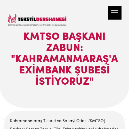
KMTSO BAŞKANI
ZABUN:
"KAHRAMANMARAŞ'A
EXIMBANK ŞUBESI
İSTIYORUZ"
Kahramanmaraş Ticaret ve Sanayi Odası (KMTSO)