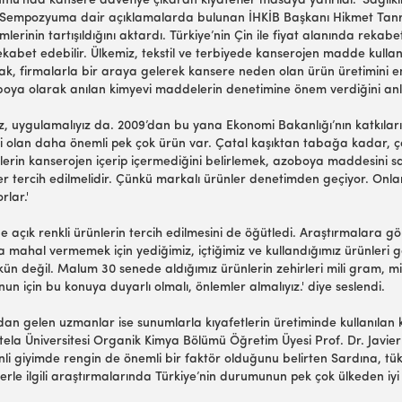
umu’nda kansere davetiye çıkaran kıyafetler masaya yatırıldı. 'Sağlıkl
Sempozyuma dair açıklamalarda bulunan İHKİB Başkanı Hikmet Tanrıverd
mlerinin tartışıldığını aktardı. Türkiye’nin Çin ile fiyat alanında re
e rekabet edebilir. Ülkemiz, tekstil ve terbiyede kanserojen madde kul
rak, firmalarla bir araya gelerek kansere neden olan ürün üretimini en
oya olarak anılan kimyevi maddelerin denetimine önem verdiğini anla
uz, uygulamalıyız da. 2009’dan bu yana Ekonomi Bakanlığı’nın katkıları i
ski olan daha önemli pek çok ürün var. Çatal kaşıktan tabağa kadar, ç
lerin kanserojen içerip içermediğini belirlemek, azoboya maddesini s
tercih edilmelidir. Çünkü markalı ürünler denetimden geçiyor. Onlar i
lar.'
ne açık renkli ürünlerin tercih edilmesini de öğütledi. Araştırmalara g
ahal vermemek için yediğimiz, içtiğimiz ve kullandığımız ürünleri gö
değil. Malum 30 senede aldığımız ürünlerin zehirleri mili gram, mil
un için bu konuya duyarlı olmalı, önlemler almalıyız.' diye seslendi.
an gelen uzmanlar ise sunumlarla kıyafetlerin üretiminde kullanılan
 Üniversitesi Organik Kimya Bölümü Öğretim Üyesi Prof. Dr. Javier 
i giyimde rengin de önemli bir faktör olduğunu belirten Sardına, tüketi
erle ilgili araştırmalarında Türkiye’nin durumunun pek çok ülkeden iyi