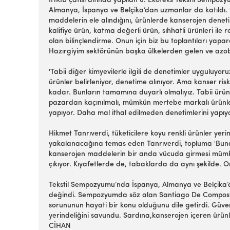
İHKİB çatısı altında yapılan 6. Ekoteks Tekstil Sempozy
Almanya, İspanya ve Belçika’dan uzmanlar da katıldı. 
maddelerin ele alındığını, ürünlerde kanserojen deneti
kalifiye ürün, katma değerli ürün, sıhhatli ürünleri il
olan bilinçlendirme. Onun için biz bu toplantıları yapa
Hazırgiyim sektörünün başka ülkelerden gelen ve azob
'Tabii diğer kimyevilerle ilgili de denetimler uyguluyor
ürünler belirleniyor, denetime alınıyor. Ama kanser ri
kadar. Bunların tamamına duyarlı olmalıyız. Tabii ürün
pazardan kaçınılmalı, mümkün mertebe markalı ürünler 
yapıyor. Daha mal ithal edilmeden denetimlerini yapıyor
Hikmet Tanrıverdi, tüketicilere koyu renkli ürünler yeri
yakalanacağına temas eden Tanrıverdi, topluma 'Buna m
kanserojen maddelerin bir anda vücuda girmesi mümkün 
çıkıyor. Kıyafetlerde de, tabaklarda da aynı şekilde. On
Tekstil Sempozyumu’nda İspanya, Almanya ve Belçika’d
değindi. Sempozyumda söz alan Santiago De Compostela
sorununun hayati bir konu olduğunu dile getirdi. Güvenl
yerindeliğini savundu. Sardına,kanserojen içeren ürünl
CİHAN