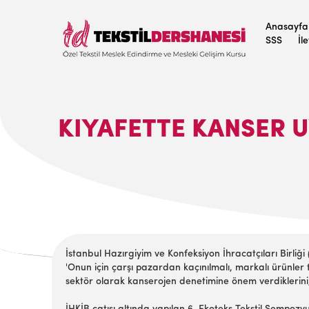
Anasayfa
SSS
İl
KIYAFETTE KANSER U
İstanbul Hazırgiyim ve Konfeksiyon İhracatçıları Birliğ
'Onun için çarşı pazardan kaçınılmalı, markalı ürünler 
sektör olarak kanserojen denetimine önem verdiklerini, t