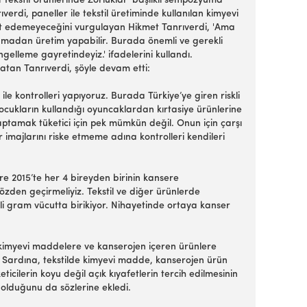
ı Tekstil Ürünlerinde Zorluklar' başlıklı sempozyuma
i, paneller ile tekstil üretiminde kullanılan kimyevi
kabet edemeyeceğini vurgulayan Hikmet Tanrıverdi, 'Ama
lanmadan üretim yapabilir. Burada önemli ve gerekli
gelleme gayretindeyiz.' ifadelerini kullandı.
tan Tanrıverdi, şöyle devam etti:
le kontrolleri yapıyoruz. Burada Türkiye’ye giren riskli
ocukların kullandığı oyuncaklardan kırtasiye ürünlerine
aptamak tüketici için pek mümkün değil. Onun için çarşı
majlarını riske etmeme adına kontrolleri kendileri
öre 2015’te her 4 bireyden birinin kansere
zden geçirmeliyiz. Tekstil ve diğer ürünlerde
i gram vücutta birikiyor. Nihayetinde ortaya kanser
 kimyevi maddelere ve kanserojen içeren ürünlere
Sardına, tekstilde kimyevi madde, kanserojen ürün
cilerin koyu değil açık kıyafetlerin tercih edilmesinin
 olduğunu da sözlerine ekledi.