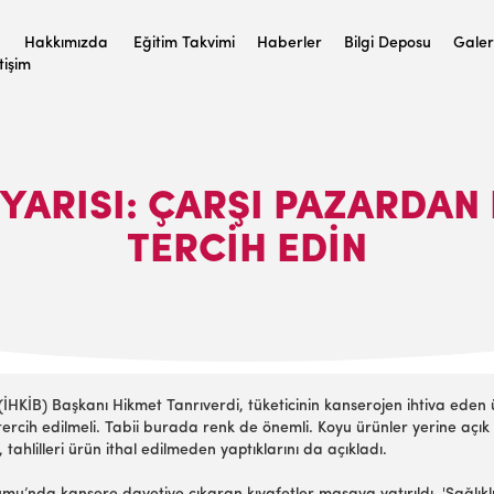
Hakkımızda
Eğitim Takvimi
Haberler
Bilgi Deposu
Galer
etişim
YARISI: ÇARŞI PAZARDAN
TERCİH EDİN
i (İHKİB) Başkanı Hikmet Tanrıverdi, tüketicinin kanserojen ihtiva eden
tercih edilmeli. Tabii burada renk de önemli. Koyu ürünler yerine açık
ahlilleri ürün ithal edilmeden yaptıklarını da açıkladı.