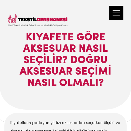
KIYAFETE GÖRE
AKSESUAR NASIL
SEÇILIR? DOĞRU
AKSESUAR SEÇIMI
NASIL OLMALI?
Kıyafetlerin parlayan yıldızı aksesuarları seçerken ölçülü ve