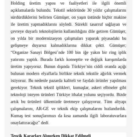
Holding üretim yapısı ve faaliyetleri ile ilgili önemli
açıklamalarda bulundu. Tekstil sektöründe 30 yıldır çalışmalarını
sürdürdüklerini belirten Gümüşer, on yaşın üstünde hiçbir makine
ile üretim yapmadıklarını söyledi. Sürekli tasarruf sağlayan ve
çevreye duyarlı teknolojilerin kullanıldığını dile getiren Gümüşer,
on yılda bir modernizasyon çalışmaları yaparak piyasadaki bu
gelişmeye duyarsız kalmadıklarına dikkat çekti. Gümüşer;
“Organize Sanayi Bölgesi’nde 100 bin iğe yakın bir ring iplik
yatırımı yaptık. Burada farklı konseptte ve değişik karışımlarda
üretim yapıyoruz. Bunun dışında Türkiye’nin ciddi oranda açığı
bulunan modern elyaflarla birlikte teknik tekstile ağırlık vermek
istiyoruz. Bu nedenle pazarda kaliteli ve faydalı ürünler yapılması
gerekiyor. Teknik tekstil iplikleri, kumaşlar, askeri elbiseler gibi
teknoloji isteyen ürünleri Türkiye ithalat yolunu seçiyordu. Bizde
artık bu ürünleri ülkemizde üretmeye çalışıyoruz. Tüm altyapı
çalışmalarını, AR-GE ve teknik ekip çalışmalarını hızlandırdık.
Kumaş test sonuçlarımızı da kısa zamanda ilgili laboratuvarlara
onaylattıracağız” dedi.
Teşvik Kararları Alınırken Dikkat Edilmeli