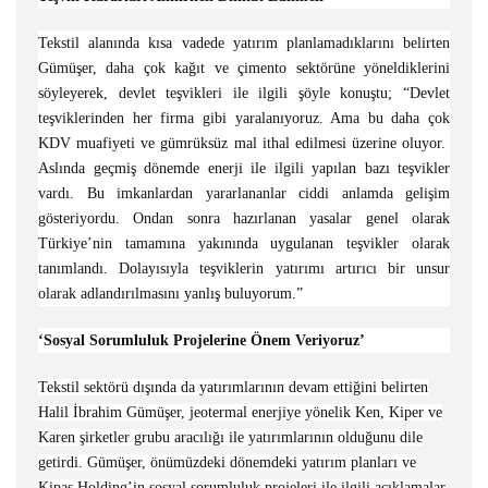
Tekstil alanında kısa vadede yatırım planlamadıklarını belirten
Gümüşer, daha çok kağıt ve çimento sektörüne yöneldiklerini
söyleyerek, devlet teşvikleri ile ilgili şöyle konuştu; “Devlet
teşviklerinden her firma gibi yaralanıyoruz. Ama bu daha çok
KDV muafiyeti ve gümrüksüz mal ithal edilmesi üzerine oluyor.
Aslında geçmiş dönemde enerji ile ilgili yapılan bazı teşvikler
vardı. Bu imkanlardan yararlananlar ciddi anlamda gelişim
gösteriyordu. Ondan sonra hazırlanan yasalar genel olarak
Türkiye’nin tamamına yakınında uygulanan teşvikler olarak
tanımlandı. Dolayısıyla teşviklerin yatırımı artırıcı bir unsur
olarak adlandırılmasını yanlış buluyorum.”
‘Sosyal Sorumluluk Projelerine Önem Veriyoruz’
Tekstil sektörü dışında da yatırımlarının devam ettiğini belirten
Halil İbrahim Gümüşer, jeotermal enerjiye yönelik Ken, Kiper ve
Karen şirketler grubu aracılığı ile yatırımlarının olduğunu dile
getirdi. Gümüşer, önümüzdeki dönemdeki yatırım planları ve
Kipaş Holding’in sosyal sorumluluk projeleri ile ilgili açıklamalar