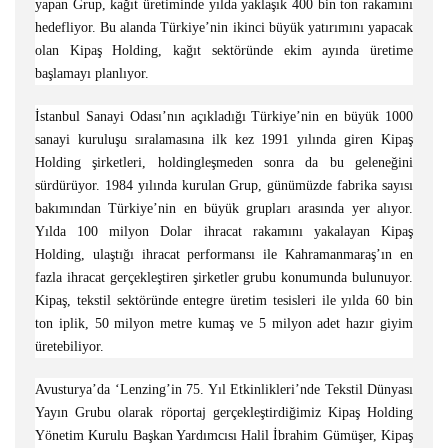
yapan Grup, kağıt üretiminde yılda yaklaşık 400 bin ton rakamını
hedefliyor. Bu alanda Türkiye’nin ikinci büyük yatırımını yapacak
olan Kipaş Holding, kağıt sektöründe ekim ayında üretime
başlamayı planlıyor.
İstanbul Sanayi Odası’nın açıkladığı Türkiye’nin en büyük 1000
sanayi kuruluşu sıralamasına ilk kez 1991 yılında giren Kipaş
Holding şirketleri, holdingleşmeden sonra da bu geleneğini
sürdürüyor. 1984 yılında kurulan Grup, günümüzde fabrika sayısı
bakımından Türkiye’nin en büyük grupları arasında yer alıyor.
Yılda 100 milyon Dolar ihracat rakamını yakalayan Kipaş
Holding, ulaştığı ihracat performansı ile Kahramanmaraş’ın en
fazla ihracat gerçekleştiren şirketler grubu konumunda bulunuyor.
Kipaş, tekstil sektöründe entegre üretim tesisleri ile yılda 60 bin
ton iplik, 50 milyon metre kumaş ve 5 milyon adet hazır giyim
üretebiliyor.
Avusturya’da ‘Lenzing’in 75. Yıl Etkinlikleri’nde Tekstil Dünyası
Yayın Grubu olarak röportaj gerçekleştirdiğimiz Kipaş Holding
Yönetim Kurulu Başkan Yardımcısı Halil İbrahim Gümüşer, Kipaş