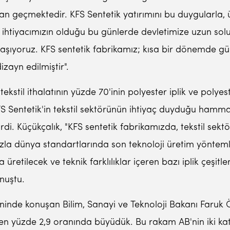
n geçmektedir. KFS Sentetik yatırımını bu duygularla
a ihtiyacımızın olduğu bu günlerde devletimize uzun sol
yaşıyoruz. KFS sentetik fabrikamız; kısa bir dönemde g
zayn edilmiştir".
ekstil ithalatının yüzde 70'inin polyester iplik ve polyes
KFS Sentetik'in tekstil sektörünün ihtiyaç duyduğu hamma
irdi. Küçükçalık, "KFS sentetik fabrikamızda, tekstil se
ızla dünya standartlarında son teknoloji üretim yöntem
üretilecek ve teknik farklılıklar içeren bazı iplik çeşitl
onuştu.
eninde konuşan Bilim, Sanayi ve Teknoloji Bakanı Faruk 
men yüzde 2,9 oranında büyüdük. Bu rakam AB'nin iki k