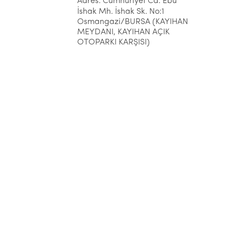
Adres: Cumhuriyet Cd. Ebu
İshak Mh. İshak Sk. No:1
Osmangazi/BURSA (KAYIHAN
MEYDANI, KAYIHAN AÇIK
OTOPARKI KARŞISI)