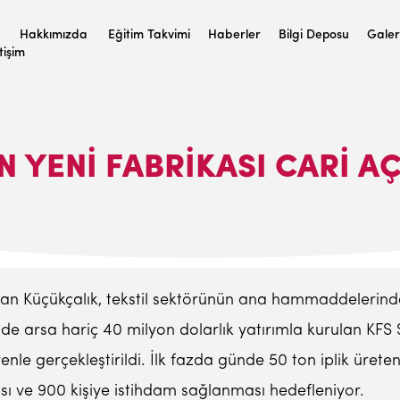
Hakkımızda
Eğitim Takvimi
Haberler
Bilgi Deposu
Galer
etişim
IN YENI FABRIKASI CARI A
unan Küçükçalık, tekstil sektörünün ana hammaddelerinden
 arsa hariç 40 milyon dolarlık yatırımla kurulan KFS Sen
enle gerçekleştirildi. İlk fazda günde 50 ton iplik ürete
 ve 900 kişiye istihdam sağlanması hedefleniyor.