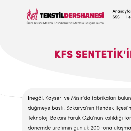
Anasayfa
SSS
İl
KFS SENTETIK'
İnegöl, Kayseri ve Mısır'da fabrikaları bul
düğmeye bastı. Sakarya'nın Hendek İlçesi'nde
Teknoloji Bakanı Faruk Özlü'nün katıldığı tör
dönemde üretimin günlük 200 tona ulaşması