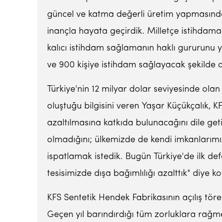
güncel ve katma değerli üretim yapmasında
inançla hayata geçirdik. Milletçe istihdam
kalıcı istihdam sağlamanın haklı gururunu 
ve 900 kişiye istihdam sağlayacak şekilde di
Türkiye'nin 12 milyar dolar seviyesinde olan t
oluştuğu bilgisini veren Yaşar Küçükçalık, 
azaltılmasına katkıda bulunacağını dile get
olmadığını; ülkemizde de kendi imkanlarım
ispatlamak istedik. Bugün Türkiye'de ilk defa 
tesisimizde dışa bağımlılığı azalttık" diye k
KFS Sentetik Hendek Fabrikasının açılış tör
Geçen yıl barındırdığı tüm zorluklara rağ