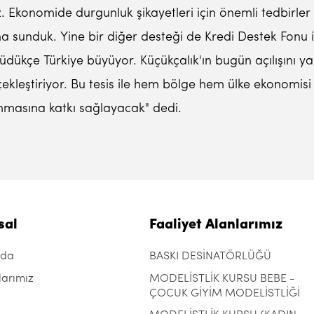
z. Ekonomide durgunluk şikayetleri için önemli tedbirl
ına sunduk. Yine bir diğer desteği de Kredi Destek Fonu 
ükçe Türkiye büyüyor. Küçükçalık'ın bugün açılışını yaptığ
çekleştiriyor. Bu tesis ile hem bölge hem ülke ekonomis
ınmasına katkı sağlayacak" dedi.
sal
Faaliyet Alanlarımız
zda
BASKI DESİNATÖRLÜĞÜ
larımız
MODELİSTLİK KURSU BEBE -
ÇOCUK GİYİM MODELİSTLİĞİ