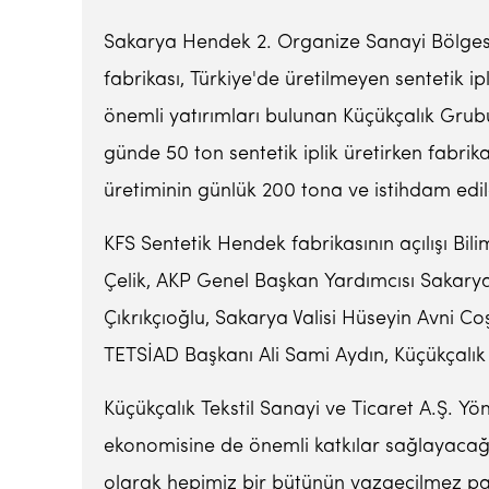
Sakarya Hendek 2. Organize Sanayi Bölgesi
fabrikası, Türkiye'de üretilmeyen sentetik ip
önemli yatırımları bulunan Küçükçalık Grubu
günde 50 ton sentetik iplik üretirken fabri
üretiminin günlük 200 tona ve istihdam edile
KFS Sentetik Hendek fabrikasının açılışı Bil
Çelik, AKP Genel Başkan Yardımcısı Sakarya 
Çıkrıkçıoğlu, Sakarya Valisi Hüseyin Avni C
TETSİAD Başkanı Ali Sami Aydın, Küçükçalık Şi
Küçükçalık Tekstil Sanayi ve Ticaret A.Ş. Y
ekonomisine de önemli katkılar sağlayacağını 
olarak hepimiz bir bütünün vazgeçilmez par