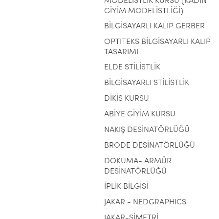
MODELİSTLİK KURSU (KADIN
GİYİM MODELİSTLİĞİ)
BİLGİSAYARLI KALIP GERBER
OPTITEKS BİLGİSAYARLI KALIP
TASARIMI
ELDE STİLİSTLİK
BİLGİSAYARLI STİLİSTLİK
DİKİŞ KURSU
ABİYE GİYİM KURSU
NAKIŞ DESİNATÖRLÜĞÜ
BRODE DESİNATÖRLÜĞÜ
DOKUMA- ARMÜR
DESİNATÖRLÜĞÜ
İPLİK BİLGİSİ
JAKAR - NEDGRAPHICS
JAKAR-SİMETRİ