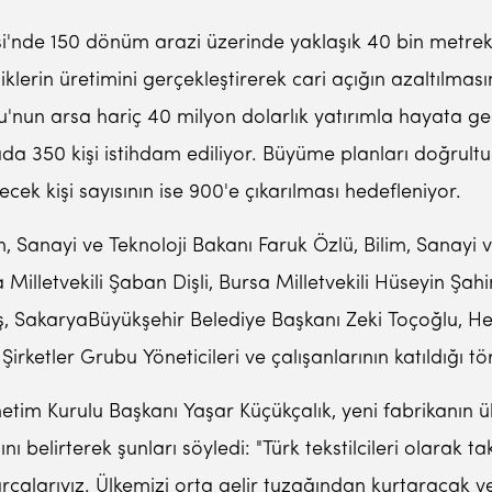
'nde 150 dönüm arazi üzerinde yaklaşık 40 bin metreka
liklerin üretimini gerçekleştirerek cari açığın azaltılma
'nun arsa hariç 40 milyon dolarlık yatırımla hayata geçi
kada 350 kişi istihdam ediliyor. Büyüme planları doğrult
cek kişi sayısının ise 900'e çıkarılması hedefleniyor.
im, Sanayi ve Teknoloji Bakanı Faruk Özlü, Bilim, Sanayi
Milletvekili Şaban Dişli, Bursa Milletvekili Hüseyin Şah
oş, SakaryaBüyükşehir Belediye Başkanı Zeki Toçoğlu, He
rketler Grubu Yöneticileri ve çalışanlarının katıldığı tör
önetim Kurulu Başkanı Yaşar Küçükçalık, yeni fabrikanın
belirterek şunları söyledi: "Türk tekstilcileri olarak ta
çalarıyız. Ülkemizi orta gelir tuzağından kurtaracak ve