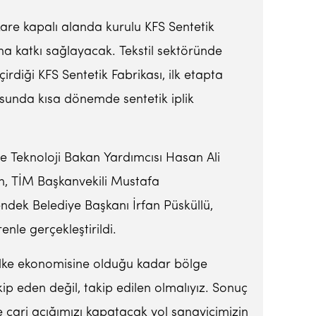
re kapalı alanda kurulu KFS Sentetik
sına katkı sağlayacak. Tekstil sektöründe
rdiği KFS Sentetik Fabrikası, ilk etapta
usunda kısa dönemde sentetik iplik
 ve Teknoloji Bakan Yardımcısı Hasan Ali
in, TİM Başkanvekili Mustafa
ndek Belediye Başkanı İrfan Püsküllü,
enle gerçekleştirildi.
 ülke ekonomisine olduğu kadar bölge
kip eden değil, takip edilen olmalıyız. Sonuç
 cari açığımızı kapatacak yol sanayicimizin