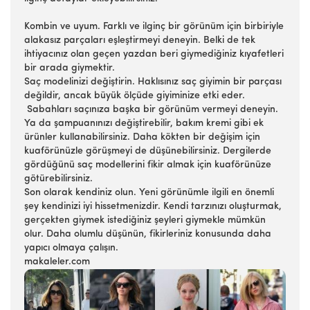
Kombin ve uyum. Farklı ve ilginç bir görünüm için birbiriyle
alakasız parçaları eşleştirmeyi deneyin. Belki de tek
ihtiyacınız olan geçen yazdan beri giymediğiniz kıyafetleri
bir arada giymektir.
Saç modelinizi değiştirin. Haklısınız saç giyimin bir parçası
değildir, ancak büyük ölçüde giyiminize etki eder.
Sabahları saçınıza başka bir görünüm vermeyi deneyin.
Ya da şampuanınızı değiştirebilir, bakım kremi gibi ek
ürünler kullanabilirsiniz. Daha kökten bir değişim için
kuaförünüzle görüşmeyi de düşünebilirsiniz. Dergilerde
gördüğünü saç modellerini fikir almak için kuaförünüze
götürebilirsiniz.
Son olarak kendiniz olun. Yeni görünümle ilgili en önemli
şey kendinizi iyi hissetmenizdir. Kendi tarzınızı oluşturmak,
gerçekten giymek istediğiniz şeyleri giymekle mümkün
olur. Daha olumlu düşünün, fikirleriniz konusunda daha
yapıcı olmaya çalışın.
makaleler.com