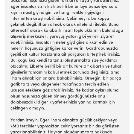
bakarak hoşunuza giden tarzları ortaya çıkarabilirsiniz.
Eğer insanlar sizi sık sık belirli bir ünlüye benzetiyorsa o
kişinin nasıl giyindiğini ve hangi renkleri giydiğini
internetten araştırabilirsiniz. Çekinmeyin, bu kopya
çekmek değil, ilham almak olarak nitelendirilebilir. Buna
alternatif olarak kalabalık insan topluluklarının bulunduğu
alışveriş merkezleri, yürüyüş yolları gibi yerleri ziyaret
edebilirsiniz. İnsanların neler giydiğine dikkat edin ve
nelerin hoşunuza gittiğine karar verin. Gardrobunuzda
çeşitli alt kültür tarzlarına ait parçaları birleştirebilirsiniz.
Bu, çoğu kez kendi tarzınızı oluşturmakta size yardımcı
olacaktır. Elbette belirli bir alt kültüre ait abartılı ve tuhaf
giysilerin tamamını kabul etmek zorunda değilsiniz, ama
ilham almak için onlara bakabilirsiniz. Örneğin, bir parça
gotik tarz veya çingeneler tarafından tercih edilen
uçuşan eteklere göz atabilirsiniz. Ne kadar aykırı olursa
olsun hoşunuza giden bir şey gördüğünüzde onu
dolabınızdaki diğer kıyafetlerinizin yanına katmak için
çekingen olmayın.
Yardım isteyin. Eğer ilham almakta güçlük çekiyor veya
kötü tercihler yapmaktan çekiniyorsanız bir dış görüşten
yararlanabilirsiniz. Hayran olduğunuz tarz hakkında