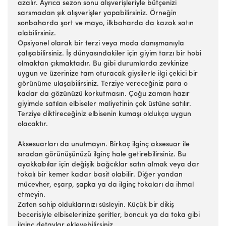
azalır. Ayrıca sezon sonu alışverişleriyle bütçenizi
sarsmadan şık alışverişler yapabilirsiniz. Örneğin
sonbaharda şort ve mayo, ilkbaharda da kazak satın
alabilirsiniz.
Opsiyonel olarak bir terzi veya moda danışmanıyla
çalışabilirsiniz. İş dünyasındakiler için giyim tarzı bir hobi
olmaktan çıkmaktadır. Bu gibi durumlarda zevkinize
uygun ve üzerinize tam oturacak giysilerle ilgi çekici bir
görünüme ulaşabilirsiniz. Terziye vereceğiniz para o
kadar da gözünüzü korkutmasın. Çoğu zaman hazır
giyimde satılan elbiseler maliyetinin çok üstüne satılır.
Terziye diktireceğiniz elbisenin kumaşı oldukça uygun
olacaktır.
Aksesuarları da unutmayın. Birkaç ilginç aksesuar ile
sıradan görünüşünüzü ilginç hale getirebilirsiniz. Bu
ayakkabılar için değişik bağcıklar satın almak veya dar
tokalı bir kemer kadar basit olabilir. Diğer yandan
mücevher, eşarp, şapka ya da ilginç tokaları da ihmal
etmeyin.
Zaten sahip olduklarınızı süsleyin. Küçük bir dikiş
becerisiyle elbiselerinize şeritler, boncuk ya da toka gibi
ilginç detaylar ekleyebilirsiniz.