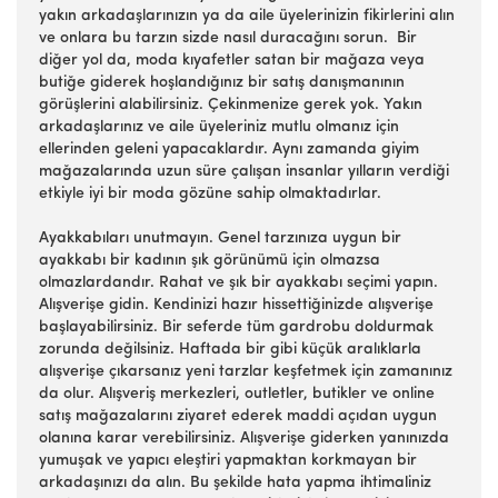
yakın arkadaşlarınızın ya da aile üyelerinizin fikirlerini alın
ve onlara bu tarzın sizde nasıl duracağını sorun. Bir
diğer yol da, moda kıyafetler satan bir mağaza veya
butiğe giderek hoşlandığınız bir satış danışmanının
görüşlerini alabilirsiniz. Çekinmenize gerek yok. Yakın
arkadaşlarınız ve aile üyeleriniz mutlu olmanız için
ellerinden geleni yapacaklardır. Aynı zamanda giyim
mağazalarında uzun süre çalışan insanlar yılların verdiği
etkiyle iyi bir moda gözüne sahip olmaktadırlar.
Ayakkabıları unutmayın. Genel tarzınıza uygun bir
ayakkabı bir kadının şık görünümü için olmazsa
olmazlardandır. Rahat ve şık bir ayakkabı seçimi yapın.
Alışverişe gidin. Kendinizi hazır hissettiğinizde alışverişe
başlayabilirsiniz. Bir seferde tüm gardrobu doldurmak
zorunda değilsiniz. Haftada bir gibi küçük aralıklarla
alışverişe çıkarsanız yeni tarzlar keşfetmek için zamanınız
da olur. Alışveriş merkezleri, outletler, butikler ve online
satış mağazalarını ziyaret ederek maddi açıdan uygun
olanına karar verebilirsiniz. Alışverişe giderken yanınızda
yumuşak ve yapıcı eleştiri yapmaktan korkmayan bir
arkadaşınızı da alın. Bu şekilde hata yapma ihtimaliniz