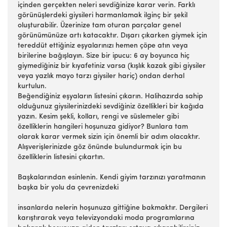
içinden gerçekten neleri sevdiğinize karar verin. Farklı
görünüşlerdeki giysileri harmanlamak ilginç bir şekil
oluşturabilir. Üzerinize tam oturan parçalar genel
görünümünüze artı katacaktır. Dışarı çıkarken giymek için
tereddüt ettiğiniz eşyalarınızı hemen çöpe atın veya
birilerine bağışlayın. Size bir ipucu: 6 ay boyunca hiç
giymediğiniz bir kıyafetiniz varsa (kışlık kazak gibi giysiler
veya yazlık mayo tarzı giysiler hariç) ondan derhal
kurtulun.
Beğendiğiniz eşyaların listesini çıkarın. Halihazırda sahip
olduğunuz giysilerinizdeki sevdiğiniz özellikleri bir kağıda
yazın. Kesim şekli, kolları, rengi ve süslemeler gibi
özelliklerin hangileri hoşunuza gidiyor? Bunlara tam
olarak karar vermek sizin için önemli bir adım olacaktır.
Alışverişlerinizde göz önünde bulundurmak için bu
özelliklerin listesini çıkartın.
Başkalarından esinlenin. Kendi giyim tarzınızı yaratmanın
başka bir yolu da çevrenizdeki
insanlarda nelerin hoşunuza gittiğine bakmaktır. Dergileri
karıştırarak veya televizyondaki moda programlarına