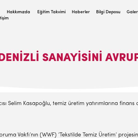
Hakkımızda
Eğitim Takvimi
Haberler
Bilgi Deposu
Galer
etişim
ENIZLI SANAYISINI AVRU
ı Selim Kasapoğlu, temiz üretim yatırımlarına finans de
uma Vakfı’nın (WWF) ‘Tekstilde Temiz Üretim’ projesinde