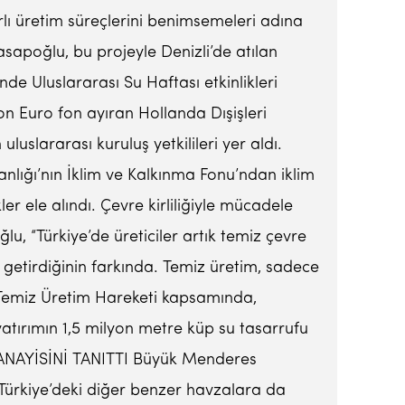
lı üretim süreçlerini benimsemeleri adına
sapoğlu, bu projeyle Denizli’de atılan
 Uluslararası Su Haftası etkinlikleri
on Euro fon ayıran Hollanda Dışişleri
luslararası kuruluş yetkilileri yer aldı.
ığı’nın İklim ve Kalkınma Fonu’ndan iklim
ler ele alındı. Çevre kirliliğiyle mücadele
, “Türkiye’de üreticiler artık temiz çevre
 getirdiğinin farkında. Temiz üretim, sadece
n Temiz Üretim Hareketi kapsamında,
k yatırımın 1,5 milyon metre küp su tasarrufu
 SANAYİSİNİ TANITTI Büyük Menderes
, Türkiye’deki diğer benzer havzalara da