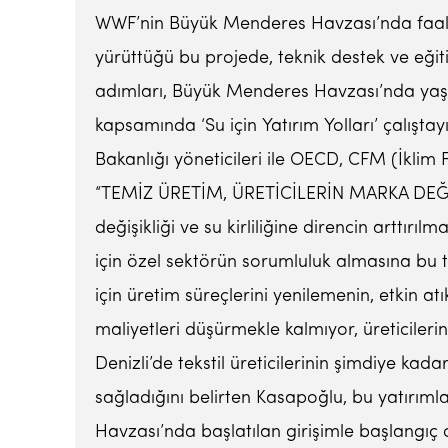
WWF’nin Büyük Menderes Havzası’nda faaliye
yürüttüğü bu projede, teknik destek ve eğit
adımları, Büyük Menderes Havzası’nda yaşan
kapsamında ‘Su için Yatırım Yolları’ çalışta
Bakanlığı yöneticileri ile OECD, CFM (İklim Fo
“TEMİZ ÜRETİM, ÜRETİCİLERİN MARKA DEĞERİN
değişikliği ve su kirliliğine direncin arttır
için özel sektörün sorumluluk almasına bu t
için üretim süreçlerini yenilemenin, etkin 
maliyetleri düşürmekle kalmıyor, üreticile
Denizli’de tekstil üreticilerinin şimdiye kad
sağladığını belirten Kasapoğlu, bu yatırı
Havzası’nda başlatılan girişimle başlangıç 