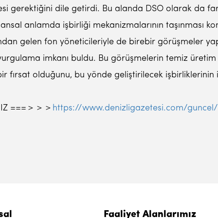
si gerektiğini dile getirdi. Bu alanda DSO olarak da far
inansal anlamda işbirliği mekanizmalarının taşınması ko
ından gelen fon yöneticileriyle de birebir görüşmeler ya
ı vurgulama imkanı buldu. Bu görüşmelerin temiz üretim y
r fırsat olduğunu, bu yönde geliştirilecek işbirliklerinin 
INIZ ===＞＞＞
https://www.denizligazetesi.com/guncel
sal
Faaliyet Alanlarımız