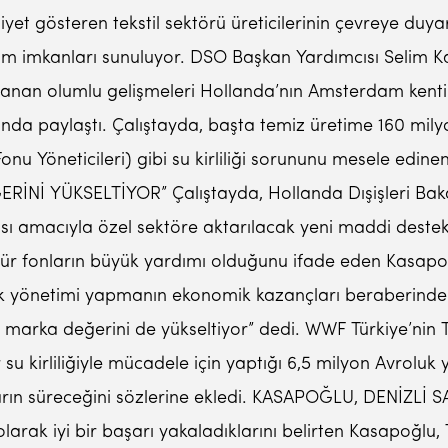
t gösteren tekstil sektörü üreticilerinin çevreye duyar
im imkanları sunuluyor. DSO Başkan Yardımcısı Selim Ka
an olumlu gelişmeleri Hollanda’nın Amsterdam kentinde
yında paylaştı. Çalıştayda, başta temiz üretime 160 mily
nu Yöneticileri) gibi su kirliliği sorununu mesele edinen u
İ YÜKSELTİYOR” Çalıştayda, Hollanda Dışişleri Bakanl
ılması amacıyla özel sektöre aktarılacak yeni maddi destek
ür fonların büyük yardımı olduğunu ifade eden Kasapoğlu
atık yönetimi yapmanın ekonomik kazançları beraberinde
rin marka değerini de yükseltiyor” dedi. WWF Türkiye’ni
ar su kirliliğiyle mücadele için yaptığı 6,5 milyon Avrolu
mların süreceğini sözlerine ekledi. KASAPOĞLU, DENİZLİ
olarak iyi bir başarı yakaladıklarını belirten Kasapoğlu