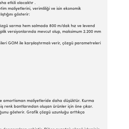
a etkili olacaktır .
m maliyetlerini, verimliliği ve isin ekonomik
ıştığını gösterir:
em çözgü sarma hem salmada 800 m/dak hız ve levend
 iplik versiyonlarında mevcut olup, maksimum 2.200 mm
leri GOM ile karşılaştırmalı verir, çözgü para­metreleri
ik ve amortisman maliyetleride daha düşüktür. Kurma
 renk bantlarından oluşan ürünler için öne çıkar.
duğunu gösterir. Grafik çözgü uzunluğu arttıkça