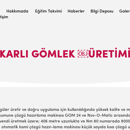
Hakkımızda
Eğitim Takvimi
Haberler
Bilgi Deposu
Galer
etişim
KARLI GÖMLEK ￼ÜRETIM
ler üretir ve doğru uygu­lama için kullanıldığında yüksek kalite ve 
e numune çözgü hazırlama makinası GOM 24 ve Nov-O-Matic arasındaki
 levendi üretmek üzere; 406 metre uzunlukta ve Nm 80 numarada 8000 p
 otomatik kısmi çözgü hazır-lama makinası küçük sayıda kısa çözgü uzu