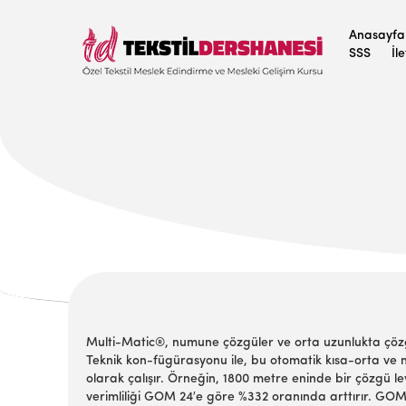
Anasayfa
SSS
İl
Multi-Matic®, numune çözgüler ve orta uzunlukta çözgü
Teknik kon-fügürasyonu ile, bu otomatik kısa-orta v
olarak çalışır. Örneğin, 1800 metre eninde bir çözgü
verimliliği GOM 24′e göre %332 oranında arttırır. GOM