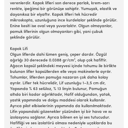
verenlerdir. Kapok lifleri son derece parlak, krem-sarı
renkte, ipeğimsi bir görünüşe sahiptir. Yumuşak, elastik ve
dayanıksız bir elyaftır. Kapok lifleri tek hücredir
mikroskopta, uzunluğuna ince kurdelalar şeklinde görülür.
Enine kesiti ise oval veya yuvarlaktır. Olgun olmayanlar,
pamuk liflerinin olgun olmayanları gibi, yani çubuk
şeklinde görülür.
Kapok Lifi
Olgun liflerde dahi lümen geniş, çeper dardır. Özgül
ağırlığı 30 derecede 0.0388 gr/cm³, olup çok hafiftir.
Ağacın kapsül şeklindeki meyvesi içinde tohumu ile birlikte
bulunan lifler kapsüllerden elle veya makinelerle ayrılır.
Tohumlar, liflerden pamuğa nazaran çok daha kolay
ayrılır. Lifler tek hücrelidir, Lif uzunluğu 1–3,5 cm dir,
Yapısında % 63 selüloz, % 13 linyin bulunur, Pamuğun
altıda biri kadar ağırlıktadır, Hafif olduğundan, yatak,
yastık yapımında ve dolgu maddesi olarak kullanılır.
Ayrıca pilot elbiselerinin yapımında da kullanılmaktadır.
Lifin yapısındaki gözenekler yüzünden iyi bir hava ve ısı
izolasyonu sağlanır. Ayrıca bilinen en iyi ses tutucudur.
Hafifliği ve ses izolatörü olması nedeniyle uçaklarda bu