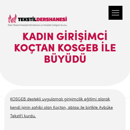
KADIN GIRIŞIMCI
KOÇTAN KOSGEB ILE
BÜYÜDÜ
KOSGEB destekli uygulamalı girişimcilik eğitimi alarak
kendi işinin sahibi olan Koçtan, ablası ile birlikte Aybüke
Tekstil'i kurdu.