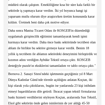
müdürü olarak çalıştım. Emekliliğime kısa bir süre kala farklı bir
sektörde iş yapmaya karar verdim. İki yıl boyunca hangi işi
yaparsam mutlu olurum diye araştırırken üretim konusunda karar
kıldım. Üretmek beni daha çok motive ediyor.
Daha sonra Manisa Ticaret Odası ile KOSGEB'in düzenlediği
uygulamalı girişimcilik eğitimini tamamlayarak kendi işimi
kurmaya karar verdim. Daha önce baskı sektöründe tecrübesi olan
ablam ile birlikte bu sektöre girmeye karar verdik. Benim 18
yıllık iş tecrübem ile ablamın sektördeki deneyimini birleştirdik ve
kızımın adını verdiğim Aybüke Tekstil ortaya çıktı. KOSGEB
desteğiyle puzzle'ın eksiklerini tamamladım ve tablo ortaya çıktı."
Bornova 2. Sanayi Sitesi'ndeki işletmenin geçtiğimiz yıl 8 Mart
Dünya Kadınlar Günü'nde törenle açıldığını anlatan Koçtan, iki
kişi olarak yola çıktıklarını, bugün ise yanlarında 23 kişi istihdam
etmeyi başardıklarını dile getirdi. İhracat yapan tekstil firmalarına
baskı hizmeti verdiklerini söyleyen Koçtan, aralarında Sun Tekstil,
Ekol gibi sektörün önde gelen isimlerinin de yer aldığı 45-50