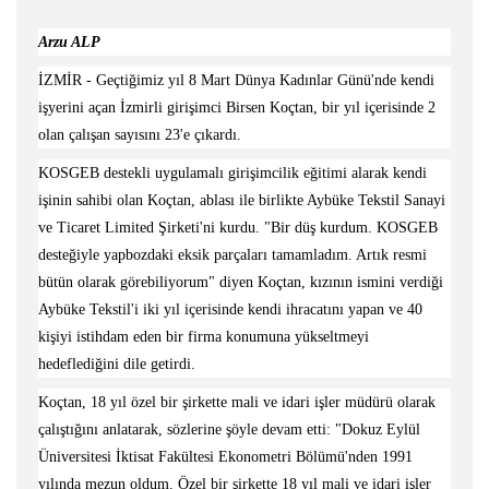
Arzu ALP
İZMİR - Geçtiğimiz yıl 8 Mart Dünya Kadınlar Günü'nde kendi
işyerini açan İzmirli girişimci Birsen Koçtan, bir yıl içerisinde 2
olan çalışan sayısını 23'e çıkardı.
KOSGEB destekli uygulamalı girişimcilik eğitimi alarak kendi
işinin sahibi olan Koçtan, ablası ile birlikte Aybüke Tekstil Sanayi
ve Ticaret Limited Şirketi'ni kurdu. "Bir düş kurdum. KOSGEB
desteğiyle yapbozdaki eksik parçaları tamamladım. Artık resmi
bütün olarak görebiliyorum" diyen Koçtan, kızının ismini verdiği
Aybüke Tekstil'i iki yıl içerisinde kendi ihracatını yapan ve 40
kişiyi istihdam eden bir firma konumuna yükseltmeyi
hedeflediğini dile getirdi.
Koçtan, 18 yıl özel bir şirkette mali ve idari işler müdürü olarak
çalıştığını anlatarak, sözlerine şöyle devam etti: "Dokuz Eylül
Üniversitesi İktisat Fakültesi Ekonometri Bölümü'nden 1991
yılında mezun oldum. Özel bir şirkette 18 yıl mali ve idari işler