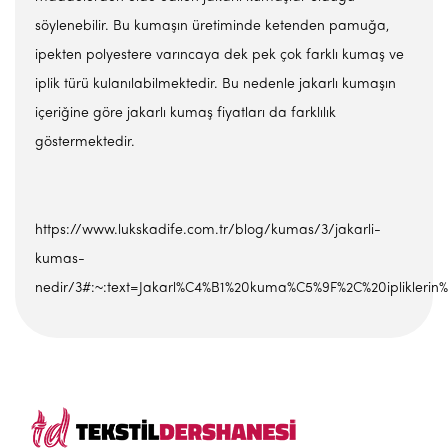
söylenebilir. Bu kumaşın üretiminde ketenden pamuğa,
ipekten polyestere varıncaya dek pek çok farklı kumaş ve
iplik türü kulanılabilmektedir. Bu nedenle jakarlı kumaşın
içeriğine göre jakarlı kumaş fiyatları da farklılık
göstermektedir.
https://www.lukskadife.com.tr/blog/kumas/3/jakarli-
kumas-
nedir/3#:~:text=Jakarl%C4%B1%20kuma%C5%9F%2C%20ipliklerin