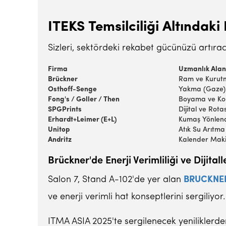
ITEKS Temsilciliği Altındaki 
Sizleri, sektördeki rekabet gücünüzü artıra
Firma
Uzmanlık Alan
Brückner
Ram ve Kurutm
Osthoff-Senge
Yakma (Gaze) 
Fong's / Goller / Then
Boyama ve Kon
SPGPrints
Dijital ve Rot
Erhardt+Leimer (E+L)
Kumaş Yönlend
Unitop
Atık Su Arıtma
Andritz
Kalender Maki
Brückner'de Enerji Verimliliği ve Dijit
Salon 7, Stand A-102'de yer alan
BRUCKNER 
ve enerji verimli hat konseptlerini sergili
ITMA ASIA 2025'te sergilenecek yeniliklerde