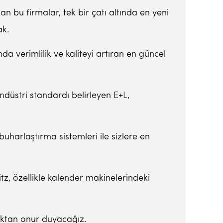
n bu firmalar, tek bir çatı altında en yeni
ak.
nda verimlilik ve kaliteyi artıran en güncel
düstri standardı belirleyen E+L,
buharlaştırma sistemleri ile sizlere en
z, özellikle kalender makinelerindeki
maktan onur duyacağız.