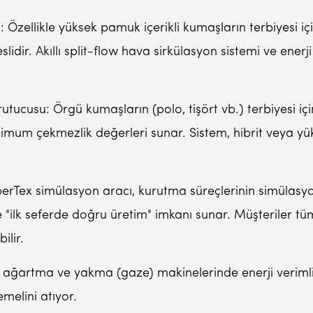
llikle yüksek pamuk içerikli kumaşların terbiyesi içi
lidir. Akıllı split-flow hava sirkülasyon sistemi ve enerji
cusu: Örgü kumaşların (polo, tişört vb.) terbiyesi içi
um çekmezlik değerleri sunar. Sistem, hibrit veya yüks
erTex simülasyon aracı, kurutma süreçlerinin simülasyon
 "ilk seferde doğru üretim" imkanı sunar. Müşteriler tüm
ilir.
 ağartma ve yakma (gaze) makinelerinde enerji veriml
emelini atıyor.