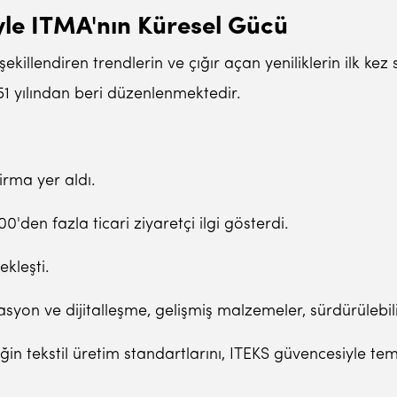
iyle ITMA'nın Küresel Gücü
şekillendiren trendlerin ve çığır açan yeniliklerin ilk ke
51 yılından beri düzenlenmektedir.
irma yer aldı.
0'den fazla ticari ziyaretçi ilgi gösterdi.
ekleşti.
masyon ve dijitalleşme, gelişmiş malzemeler, sürdürülebil
n tekstil üretim standartlarını, ITEKS güvencesiyle tems