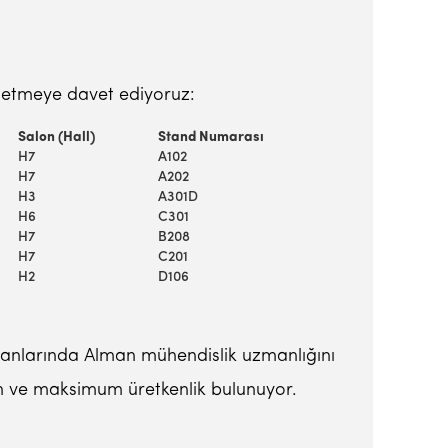
t etmeye davet ediyoruz:
Salon (Hall)
Stand Numarası
H7
A102
H7
A202
H3
A301D
H6
C301
H7
B208
H7
C201
H2
D106
kipmanlarında Alman mühendislik uzmanlığını
yon ve maksimum üretkenlik bulunuyor.