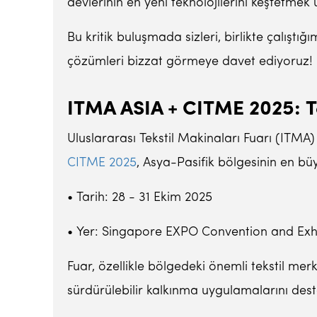
devlerinin en yeni teknolojilerini keşfetme
Bu kritik buluşmada sizleri, birlikte çalıştığ
çözümleri bizzat görmeye davet ediyoruz!
ITMA ASIA + CITME 2025: Te
Uluslararası Tekstil Makinaları Fuarı (ITMA)
CITME 2025
, Asya-Pasifik bölgesinin en büy
• Tarih: 28 - 31 Ekim 2025
• Yer: Singapore EXPO Convention and Exhi
Fuar, özellikle bölgedeki önemli tekstil merk
sürdürülebilir kalkınma uygulamalarını des