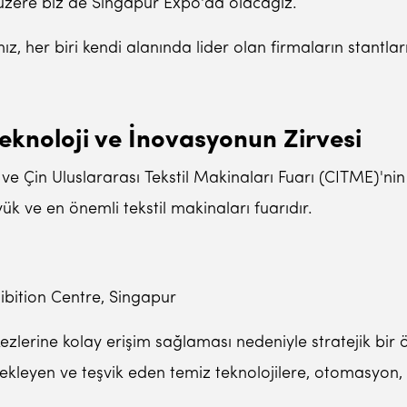
k üzere biz de Singapur Expo'da olacağız.
ımız, her biri kendi alanında lider olan firmaların stantla
knoloji ve İnovasyonun Zirvesi
 ve Çin Uluslararası Tekstil Makinaları Fuarı (CITME)'nin
ük ve en önemli tekstil makinaları fuarıdır.
bition Centre, Singapur
ezlerine kolay erişim sağlaması nedeniyle stratejik bir ön
tekleyen ve teşvik eden temiz teknolojilere, otomasyon,