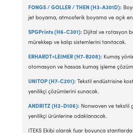
FONGS / GOLLER / THEN (H3-A301D):
Boya
jet boyama, atmosferik boyama ve açık en 
SPGPrints (H6-C301):
Dijital ve rotasyon b
mürekkep ve kalıp sistemlerini tanıtacak.
ERHARDT+LEIMER (H7-B208):
Kumaş yönle
otomasyon ve hassas kumaş işleme çözümleriy
UNITOP (H7-C201):
Tekstil endüstrisine ko
yenilikçi çözümlerini sunacak.
ANDRITZ (H2-D106):
Nonwoven ve tekstil ge
yenilikçi ürünlerine odaklanacak.
ITEKS Ekibi olarak fuar boyunca stantlarda