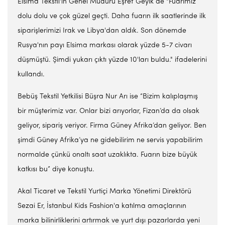
Elsima Tekstil'in Genel Müdürü Eşref Geyik de "Fuarımız
dolu dolu ve çok güzel geçti. Daha fuarın ilk saatlerinde ilk
siparişlerimizi Irak ve Libya'dan aldık. Son dönemde
Rusya'nın payı Elsima markası olarak yüzde 5-7 civarı
düşmüştü. Şimdi yukarı çıktı yüzde 10'ları buldu." ifadelerini
kullandı.
Bebüş Tekstil Yetkilisi Büşra Nur Arı ise “Bizim kalıplaşmış
bir müşterimiz var. Onlar bizi arıyorlar, Fizan’da da olsak
geliyor, sipariş veriyor. Firma Güney Afrika’dan geliyor. Ben
şimdi Güney Afrika’ya ne gidebilirim ne servis yapabilirim
normalde çünkü onaltı saat uzaklıkta. Fuarın bize büyük
katkısı bu” diye konuştu.
Akal Ticaret ve Tekstil Yurtiçi Marka Yönetimi Direktörü
Sezai Er, İstanbul Kids Fashion'a katılma amaçlarının
marka bilinirliklerini artırmak ve yurt dışı pazarlarda yeni