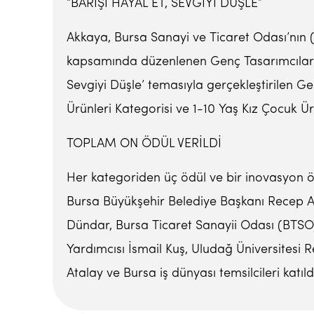
“BARIŞI HAYAL ET, SEVGİYİ DÜŞLE”
Akkaya, Bursa Sanayi ve Ticaret Odası’nın 
kapsamında düzenlenen Genç Tasarımcılar Yar
Sevgiyi Düşle’ temasıyla gerçekleştirilen G
Ürünleri Kategorisi ve 1-10 Yaş Kız Çocuk Ü
TOPLAM ON ÖDÜL VERİLDİ
Her kategoriden üç ödül ve bir inovasyon ö
Bursa Büyükşehir Belediye Başkanı Recep A
Dündar, Bursa Ticaret Sanayii Odası (BTSO
Yardımcısı İsmail Kuş, Uludağ Üniversitesi 
Atalay ve Bursa iş dünyası temsilcileri katıl