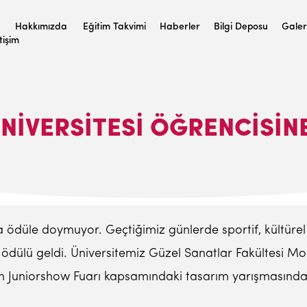
Hakkımızda
Eğitim Takvimi
Haberler
Bilgi Deposu
Galer
etişim
ÜNIVERSITESI ÖĞRENCISIN
a ödüle doymuyor. Geçtiğimiz günlerde sportif, kültürel
ödülü geldi. Üniversitemiz Güzel Sanatlar Fakültesi Mo
n Juniorshow Fuarı kapsamındaki tasarım yarışmasında b