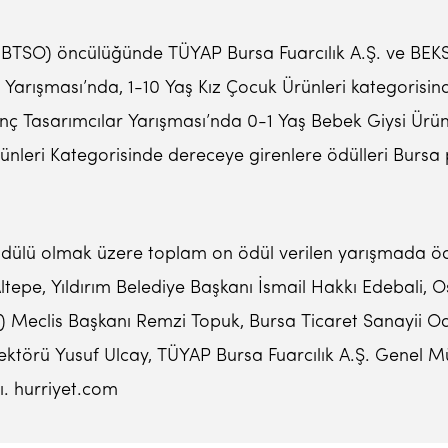
(BTSO) öncülüğünde TÜYAP Bursa Fuarcılık A.Ş. ve BEKSİ
ışması’nda, 1-10 Yaş Kız Çocuk Ürünleri kategorisinde z
enç Tasarımcılar Yarışması’nda 0-1 Yaş Bebek Giysi Ürün
rünleri Kategorisinde dereceye girenlere ödülleri Bursa 
dülü olmak üzere toplam on ödül verilen yarışmada ödül
ltepe, Yıldırım Belediye Başkanı İsmail Hakkı Edebali,
) Meclis Başkanı Remzi Topuk, Bursa Ticaret Sanayii 
Rektörü Yusuf Ulcay, TÜYAP Bursa Fuarcılık A.Ş. Genel M
dı. hurriyet.com