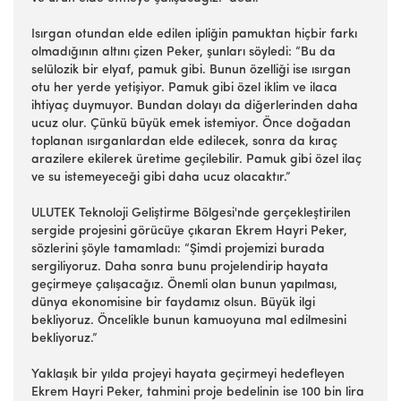
Isırgan otundan elde edilen ipliğin pamuktan hiçbir farkı
olmadığının altını çizen Peker, şunları söyledi: “Bu da
selülozik bir elyaf, pamuk gibi. Bunun özelliği ise ısırgan
otu her yerde yetişiyor. Pamuk gibi özel iklim ve ilaca
ihtiyaç duymuyor. Bundan dolayı da diğerlerinden daha
ucuz olur. Çünkü büyük emek istemiyor. Önce doğadan
toplanan ısırganlardan elde edilecek, sonra da kıraç
arazilere ekilerek üretime geçilebilir. Pamuk gibi özel ilaç
ve su istemeyeceği gibi daha ucuz olacaktır.”
ULUTEK Teknoloji Geliştirme Bölgesi'nde gerçekleştirilen
sergide projesini görücüye çıkaran Ekrem Hayri Peker,
sözlerini şöyle tamamladı: “Şimdi projemizi burada
sergiliyoruz. Daha sonra bunu projelendirip hayata
geçirmeye çalışacağız. Önemli olan bunun yapılması,
dünya ekonomisine bir faydamız olsun. Büyük ilgi
bekliyoruz. Öncelikle bunun kamuoyuna mal edilmesini
bekliyoruz.”
Yaklaşık bir yılda projeyi hayata geçirmeyi hedefleyen
Ekrem Hayri Peker, tahmini proje bedelinin ise 100 bin lira