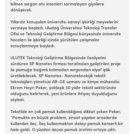
bilinen ısırgan otu insanları sarmalayan giysilere
dönüşecek.
Yıllardır konuşulan üniversite-sanayi işbirliği meyvelerini
vermeye başladı. Uludağ Üniversitesi Teknoloji Transfer
Ofisi ve Teknoloji Geliştirme Bölgesi bünyesinde üniversite
hocaları ile işbirliği içinde yürütülen çalışmalar
sonuçlanmaya başladı.
ULUTEK Teknoloji Geliştirme Bölgesinde faaliyetini
sürdüren SP Nanotex firması tarafından geliştirilen proje
ile pamuğa bağımlı kalmadan ısırgandan elyaf iplik
üretilebilecek. SP Nanotex- Nanoteknolojik tekstil
teknolojileri yöneticisi AR-GE uzmanı ve kimya mühendisi
Ekrem Hayri Peker, yaklaşık 30 yıldır tekstil sektöründe
olduğunu belirterek, yeni ürünlere ihtiyaç duyulduğunu
söyledi.
Tekstilde en çok pamuk kullanıldığına dikkat çeken Peker,
“Pamukta en büyük problem, ziraat yapılan arazilerde
kullanılan ilaç. İlaç kullanmaktan dolayı pamuk kanserli bir
hale geldi. O yüzden ilaçsız pamuk üretimi ortaya çıktı.