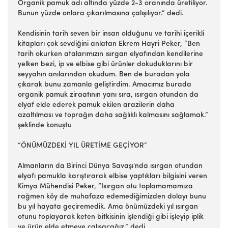
Organik pamuk adı altında yüzde 2-3 oranında üretiliyor.
Bunun yüzde onlara çıkarılmasına çalışılıyor.” dedi.
Kendisinin tarih seven bir insan olduğunu ve tarihi içerikli
kitapları çok sevdiğini anlatan Ekrem Hayri Peker, “Ben
tarih okurken atalarımızın ısırgan elyafından kendilerine
yelken bezi, ip ve elbise gibi ürünler dokuduklarını bir
seyyahın anılarından okudum. Ben de buradan yola
çıkarak bunu zamanla geliştirdim. Amacımız burada
organik pamuk ziraatının yanı sıra, ısırgan otundan da
elyaf elde ederek pamuk ekilen arazilerin daha
azaltılması ve toprağın daha sağlıklı kalmasını sağlamak.”
şeklinde konuştu
“ÖNÜMÜZDEKİ YIL ÜRETİME GEÇİYOR”
Almanların da Birinci Dünya Savaşı'nda ısırgan otundan
elyafı pamukla karıştırarak elbise yaptıkları bilgisini veren
Kimya Mühendisi Peker, “Isırgan otu toplamamamıza
rağmen köy de muhafaza edemediğimizden dolayı bunu
bu yıl hayata geçiremedik. Ama önümüzdeki yıl ısırgan
otunu toplayarak keten bitkisinin işlendiği gibi işleyip iplik
ve ürün elde etmeye çalışacağız.” dedi.