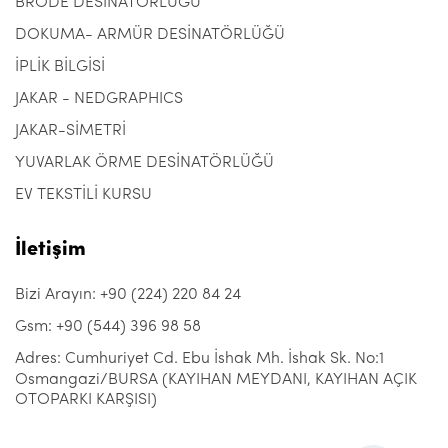
BRODE DESİNATÖRLÜĞÜ
DOKUMA- ARMÜR DESİNATÖRLÜĞÜ
İPLİK BİLGİSİ
JAKAR - NEDGRAPHICS
JAKAR-SİMETRİ
YUVARLAK ÖRME DESİNATÖRLÜĞÜ
EV TEKSTİLİ KURSU
İletişim
Bizi Arayın: +90 (224) 220 84 24
Gsm: +90 (544) 396 98 58
Adres: Cumhuriyet Cd. Ebu İshak Mh. İshak Sk. No:1
Osmangazi/BURSA (KAYIHAN MEYDANI, KAYIHAN AÇIK
OTOPARKI KARŞISI)