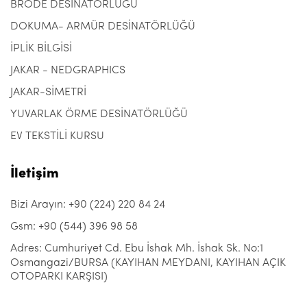
BRODE DESİNATÖRLÜĞÜ
DOKUMA- ARMÜR DESİNATÖRLÜĞÜ
İPLİK BİLGİSİ
JAKAR - NEDGRAPHICS
JAKAR-SİMETRİ
YUVARLAK ÖRME DESİNATÖRLÜĞÜ
EV TEKSTİLİ KURSU
İletişim
Bizi Arayın: +90 (224) 220 84 24
Gsm: +90 (544) 396 98 58
Adres: Cumhuriyet Cd. Ebu İshak Mh. İshak Sk. No:1
Osmangazi/BURSA (KAYIHAN MEYDANI, KAYIHAN AÇIK
OTOPARKI KARŞISI)